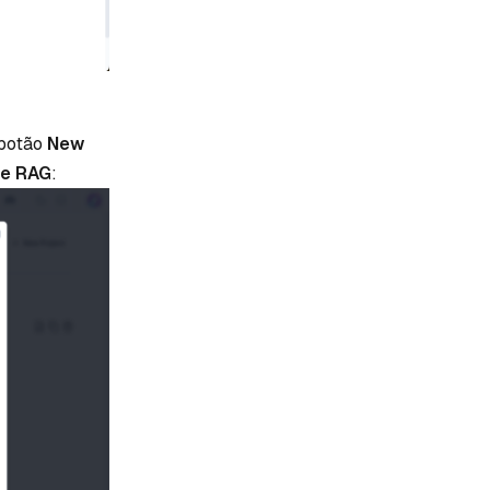
 botão
New
re RAG
: