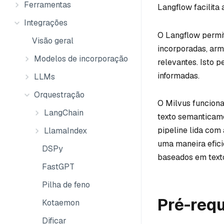
Ferramentas
Langflow facilita
Integrações
O Langflow permit
Visão geral
incorporadas, ar
Modelos de incorporação
relevantes. Isto 
informadas.
LLMs
Orquestração
O Milvus funcion
LangChain
texto semanticame
pipeline lida com
LlamaIndex
uma maneira efici
DSPy
baseados em text
FastGPT
Pilha de feno
Pré-requ
Kotaemon
Dificar