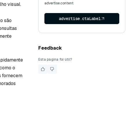
advertise.content
ho visual.
advertise.ctaLabel
to são
onsultas
lmente
Feedback
rapidamente
Esta página foi útil?
 como o
es fornecem
imorados