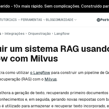
 gerido - 10x mais rápido. Sem complicações. Construído para
TUTORIAIS
FERRAMENTAS
BLOG
COMUNIDADE
Port
s
Integrações
Orquestração
Langflow
uir um sistema RAG usand
ow com Milvus
ra como utilizar
o Langflow
para construir um pipeline de 
ecuperação (RAG) com o
Milvus
.
lhora a geração de texto, recuperando primeiro documentos
onhecimentos e, em seguida, gerando novas respostas com b
s é utilizado para armazenar e recuperar texto incorporado, 