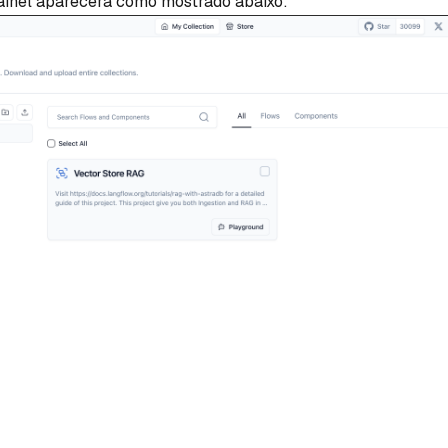
ainel aparecerá como mostrado abaixo: