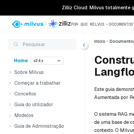
Zilliz Cloud: Milvus totalmente
POR QUE MILVUS
DOCUMENTOS
Início
Documento
Pesquisar
Constr
Home
v2.4.x
Langfl
Sobre Milvus
Começar a trabalhar
Este guia demonst
Conceitos
Aumentada por R
Guia do utilizador
O sistema RAG me
Modelos
de uma base de c
Guia de Administração
contexto. O Milvu