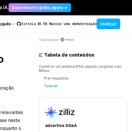
 IA.
Experimente grátis agora →
Começar
uguês
Estrela
45.5K
Marcar uma demonstração
Traduzido por
Tabela de conteúdos
o
Construir um sistema RAG usando Langflow com
Milvus
Pré-requisitos
Tutorial
Geração
 relevantes
ase neste
advertise.titleA
enquanto o