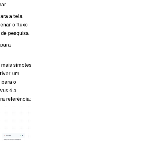
ar.
ara a tela.
enar o fluxo
 de pesquisa.
 para
 mais simples
 tiver um
 para o
vus é a
ra referência: