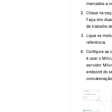
marcados a v
Clique na op
Faça isto dua
de trabalho d
Ligue os módu
referência.
Configure as 
é usar o Milv
servidor Milvu
endpoint do s
concatenação