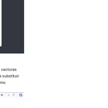
e vectores
 substituir
omo