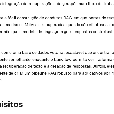
 a integração da recuperação e da geração num fluxo de trabal
e a fácil construção de condutas RAG, em que partes de tex
mazenadas no Milvus e recuperadas quando são efectuadas c
permite que o modelo de linguagem gere respostas contextua
a como uma base de dados vetorial escalável que encontra 
nte semelhante, enquanto o Langflow permite gerir a forma
 a recuperação de texto e a geração de respostas. Juntos, el
ente de criar um pipeline RAG robusto para aplicativos apr
o.
isitos