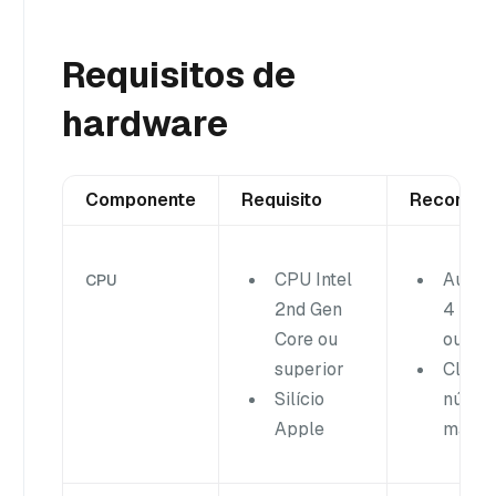
Requisitos de
hardware
Componente
Requisito
Recomen
CPU Intel
Autón
CPU
2nd Gen
4 núc
Core ou
ou ma
superior
Cluste
Silício
núcleo
Apple
mais