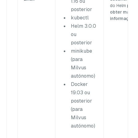
1.16 ou
do Helm
para
posterior
obter mais
kubectl
informações.
Helm 3.0.0
ou
posterior
minikube
(para
Milvus
autónomo)
Docker
19.03 ou
posterior
(para
Milvus
autónomo)