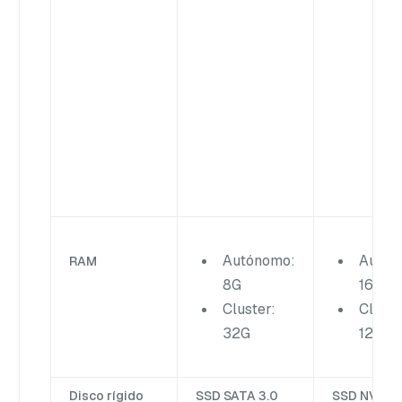
Autónomo:
Autón
RAM
8G
16G
Cluster:
Cluste
32G
128G
Disco rígido
SSD SATA 3.0
SSD NVMe 