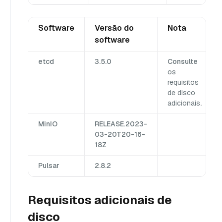
Software
Versão do
Nota
software
etcd
3.5.0
Consulte
os
requisitos
de disco
adicionais
.
MinIO
RELEASE.2023-
03-20T20-16-
18Z
Pulsar
2.8.2
Requisitos adicionais de
disco