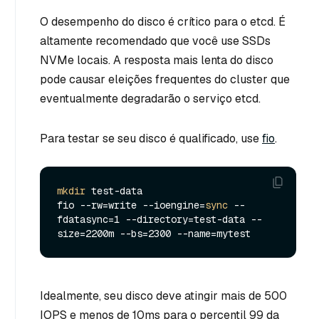
O desempenho do disco é crítico para o etcd. É
altamente recomendado que você use SSDs
NVMe locais. A resposta mais lenta do disco
pode causar eleições frequentes do cluster que
eventualmente degradarão o serviço etcd.
Para testar se seu disco é qualificado, use
fio
.
mkdir
 test-data

fio --rw=write --ioengine=
sync
 --
fdatasync=1 --directory=test-data --
Idealmente, seu disco deve atingir mais de 500
IOPS e menos de 10ms para o percentil 99 da