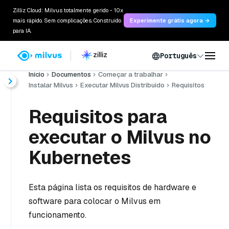
Zilliz Cloud: Milvus totalmente gerido - 10x
mais rápido. Sem complicações. Construído
Experimente grátis agora →
para IA.
Português
Início
Documentos
Começar a trabalhar
Instalar Milvus
Executar Milvus Distribuído
Requisitos
Requisitos para
executar o Milvus no
Kubernetes
Esta página lista os requisitos de hardware e
software para colocar o Milvus em
funcionamento.