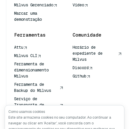
Milvus Gerenciado
Vídeo
Marcar uma
demonstração
Ferramentas
Comunidade
Attu
Horário de
expediente de
Milvus CLI
Milvus
Ferramenta de
Discord
dimensionamento
Milvus
Github
Ferramenta de
Backup do Milvus
Serviço de
Transporte de
Vetores (VTS)
Como usamos cookies
Este site armazena cookies no seu computador. Ao continuar a
Pesquisador
navegar ou clicar em 'Aceitar', você concorda com o
profundo