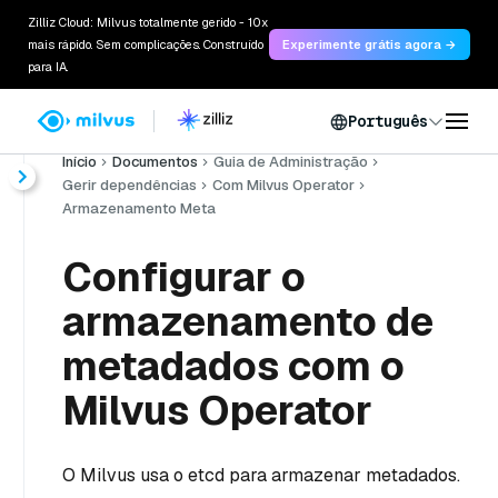
Zilliz Cloud: Milvus totalmente gerido - 10x
mais rápido. Sem complicações. Construído
Experimente grátis agora →
para IA.
Português
Início
Documentos
Guia de Administração
Gerir dependências
Com Milvus Operator
Armazenamento Meta
Configurar o
armazenamento de
metadados com o
Milvus Operator
O Milvus usa o etcd para armazenar metadados.