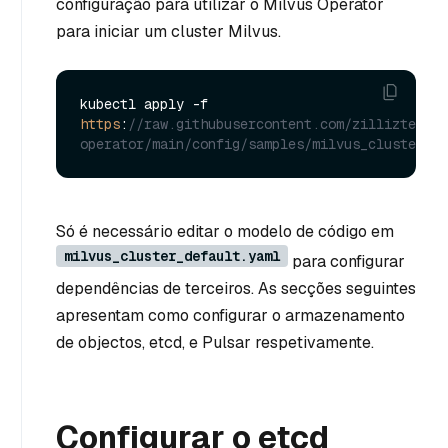
configuração para utilizar o Milvus Operator
para iniciar um cluster Milvus.
kubectl apply -f 
https
:
//raw.githubusercontent.com/zilliztech/m
operator/main/config/samples/milvus_cluster_de
Só é necessário editar o modelo de código em
milvus_cluster_default.yaml
para configurar
dependências de terceiros. As secções seguintes
apresentam como configurar o armazenamento
de objectos, etcd, e Pulsar respetivamente.
Configurar o etcd