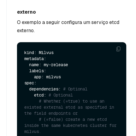
externo
O exemplo a seguir configura um serviço etcd
externo.
kind: Milvus

metadata:

  name: my-release

  labels:

    app: milvus

spec:

  dependencies: 
# Optional
    etcd: 
# Optional
# Whether (=true) to use an 
existed external etcd as specified in 
the field endpoints or 
# (=false) create a new etcd 
inside the same kubernetes cluster for 
milvus.