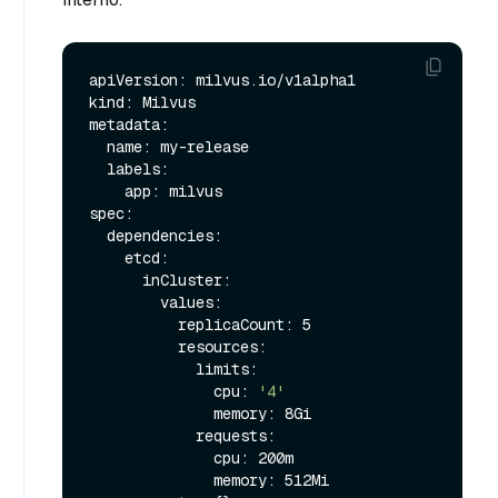
apiVersion: milvus.io/v1alpha1

kind: Milvus

metadata:

  name: my-release

  labels:

    app: milvus

spec:

  dependencies:

    etcd:

      inCluster:

        values:

          replicaCount: 5

          resources:

            limits: 

              cpu: 
'4'
              memory: 8Gi

            requests:

              cpu: 200m

              memory: 512Mi
