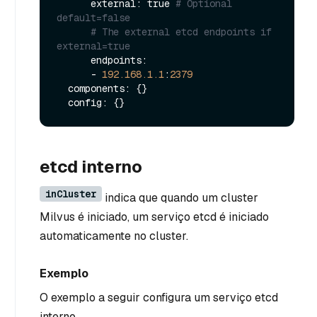
      external: true 
# Optional 
default=false
# The external etcd endpoints if 
external=true
      endpoints:

      - 
192.168
.1
.1
:
2379
  components: {}

etcd interno
inCluster
indica que quando um cluster
Milvus é iniciado, um serviço etcd é iniciado
automaticamente no cluster.
Exemplo
O exemplo a seguir configura um serviço etcd
interno.