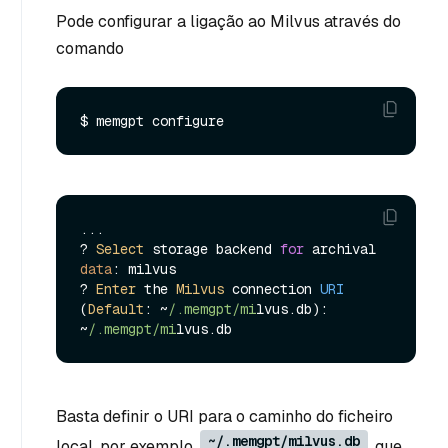
Pode configurar a ligação ao Milvus através do
comando
...

? 
Select
 storage backend 
for
 archival 
data
: milvus

? 
Enter
 the 
Milvus
 connection 
URI
(
Default
: ~
/.memgpt/mi
lvus.
db
): 
~
/.memgpt/mi
lvus.
db
Basta definir o URI para o caminho do ficheiro
~/.memgpt/milvus.db
local, por exemplo,
, que