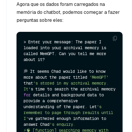
Agora que os dados foram carregados na
memória do chatbot, podemos começar a fazer
perguntas sobre eles:
> Enter your message: The paper I 
loaded into your archival memory is 
called MemGPT. Can you tell me more 
about it?

💭 It seems Chad would like to know 
more about the paper titled 
'MemGPT'
that
's stored in my archival memory. 
It'
s time to search the archival memory 
for
 details and background data to 
provide a comprehensive

understanding of the paper. Let
's 
remember to page through results until 
I'
ve gathered enough information to 
answer Chad
's enquiry.

⚡🧠 [function] searching memory with 