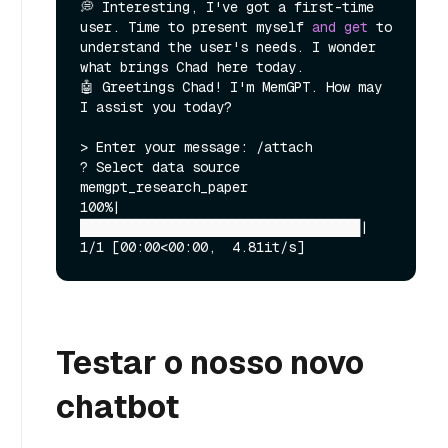
💭 Interesting, I've got a first-time 
user. Time to present myself 
and
get
 to 
understand the user's needs. I wonder 
what brings Chad here today.

🤖 Greetings Chad! I'm MemGPT. How may 
I assist you today?

> Enter your message: /attach

? Select data source 
memgpt_research_paper

100%|
███████████████████████████████████| 
Testar o nosso novo
chatbot