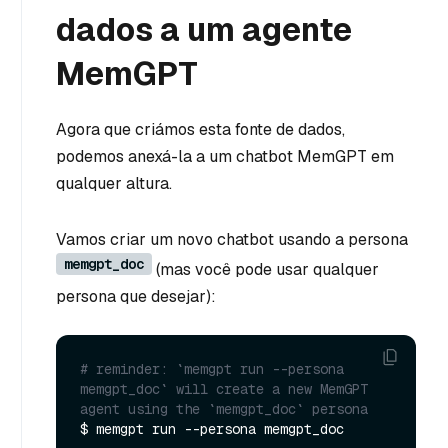
dados a um agente
MemGPT
Agora que criámos esta fonte de dados,
podemos anexá-la a um chatbot MemGPT em
qualquer altura.
Vamos criar um novo chatbot usando a persona
memgpt_doc
(mas você pode usar qualquer
persona que desejar):
# reminder: `memgpt run --persona 
memgpt_doc` will create a new MemGPT 
agent using the `memgpt_doc` persona