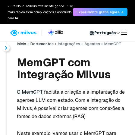
Zilliz Cloud: Milvus totalmente gerido - 10x
mais rápido. Sem complicações. Construído
Experimente grátis agora →
para IA.
Português
Início
Documentos
Integrações
Agentes
MemGPT
MemGPT com
Integração Milvus
O MemGPT
facilita a criação e a implantação de
agentes LLM com estado. Com a integração do
Milvus, é possível criar agentes com conexões a
fontes de dados externas (RAG).
Neste exemplo, vamos usar o MemGPT para