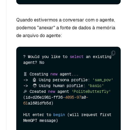
Quando estivermos a conversar com o agente,
podemos "anexar" a fonte de dados à memória
de arquivo do agente:
? Would you like to 
select
 an existing 
agent? No

🧬 Creating 
new
 agent...

->  🤖 Using persona profile: 
'sam_pov'
->  🧑 Using human profile: 
'basic'
🎉 Created 
new
 agent 
'PoliteButterfly'
(id=d26e1981-ff36
-4095
-97
a0
-
61
a1601dfb5d)

Hit enter to 
begin
 (
will request first 
MemGPT message
)
