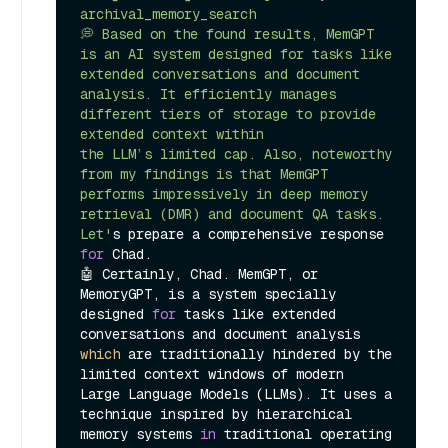
archival_memory_search

💭 Based on the found results, MemGPT 
is an AI system designed for tasks like 
extended conversations and document 
analysis. It efficiently manages 
different tiers of storage to provide 
extended context within

the LLM’s limited cap. Also, noteworthy 
from my findings is that MemGPT 
performs impressively in deep memory 
retrieval (DMR) and document QA tasks. 
Let'
s prepare a comprehensive response 
for
 Chad.

🤖 Certainly, Chad. MemGPT, or 
MemoryGPT, is a system specially 
designed 
for
 tasks like extended 
conversations and document analysis 
which
 are traditionally hindered by the 
limited context windows of modern 

Large Language Models (LLMs). It uses a 
technique inspired by hierarchical 
memory systems 
in
 traditional operating 