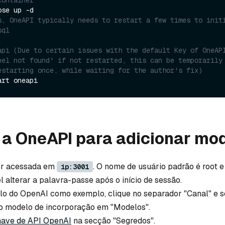
s, OneAPI typically needs to restart a few times to initi
sql
api (Due to certain issues with the default Key of OneAPI
nel not found' if not restarted, this can be temporarily 
estarting once, while waiting for the author's fix)
 a OneAPI para adicionar mo
er acessada em
. O nome de usuário padrão é root e
ip:3001
 alterar a palavra-passe após o início de sessão.
lo do OpenAI como exemplo, clique no separador "Canal" e s
 o modelo de incorporação em "Modelos".
have de API OpenAI
na secção "Segredos".