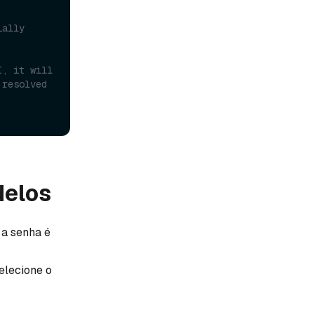
ally 
, it will 
resolved 
delos
 a senha é
elecione o