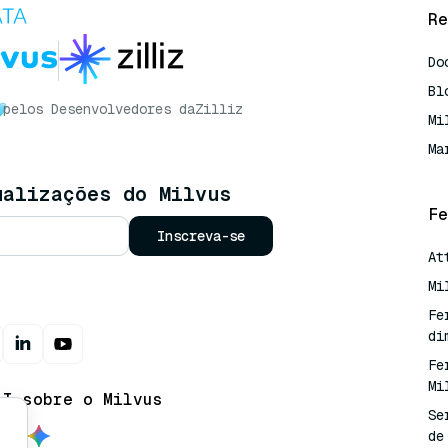
Re
Do
Bl
pelos Desenvolvedores da
Zilliz
Mi
Ma
ualizações do Milvus
Fe
Inscreva-se
At
Mi
Fe
di
Fe
Mi
AI sobre o Milvus
Se
de