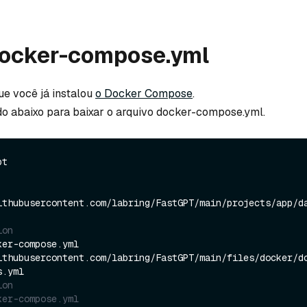
docker-compose.yml
ue você já instalou
o Docker Compose
.
o abaixo para baixar o arquivo docker-compose.yml.
t

ithubusercontent.com/labring/FastGPT/main/projects/app/da
ion
er-compose.yml 
ithubusercontent.com/labring/FastGPT/main/files/docker/d
ion
er-compose.yml 