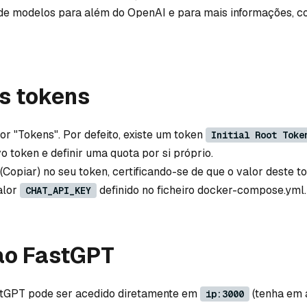
 de modelos para além do OpenAI e para mais informações, c
os tokens
or "Tokens". Por defeito, existe um token
Initial Root Toke
o token e definir uma quota por si próprio.
(Copiar) no seu token, certificando-se de que o valor deste t
alor
definido no ficheiro docker-compose.yml.
CHAT_API_KEY
ao FastGPT
stGPT pode ser acedido diretamente em
(tenha em 
ip:3000