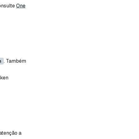
onsulte
One
. Também
n
oken
atenção a