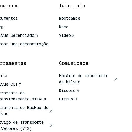
cursos
Tutoriais
cumentos
Bootcamps
og
Demo
lvus Gerenciado
Vídeo
rcar uma demonstração
rramentas
Comunidade
tu
Horário de expediente
de Milvus
lvus CLI
Discord
rramenta de
mensionamento Milvus
Github
rramenta de Backup do
lvus
rviço de Transporte
 Vetores (VTS)