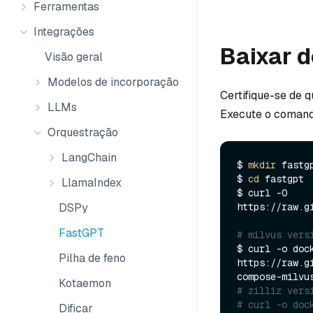
Ferramentas
Integrações
Baixar 
Visão geral
Modelos de incorporação
Certifique-se de q
LLMs
Execute o comand
Orquestração
LangChain
$ 
mkdir
 fastgp
$ 
cd
 fastgpt

LlamaIndex
$ curl -O 
DSPy
https://raw.g
FastGPT
# milvus vers
$ curl -o dock
Pilha de feno
https://raw.g
Kotaemon
# zilliz vers
# curl -o dock
Dificar