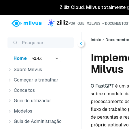
Zilliz Cloud: Milvus totalmente
POR QUE MILVUS
DOCUMENTOS
Início
Documento
Pesquisar
Implem
Home
v2.4.x
Milvus
Sobre Milvus
Começar a trabalhar
O FastGPT
é um s
Conceitos
sobre o modelo d
Guia do utilizador
processamento de 
fluxo de trabalho
Modelos
de perguntas e re
Guia de Administração
próprio aplicativ