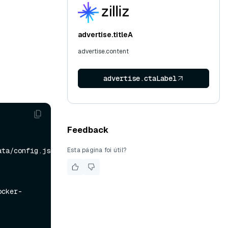
advertise.titleA
advertise.content
advertise.ctaLabel
Feedback
Esta página foi útil?
ta/config.json

ocker-