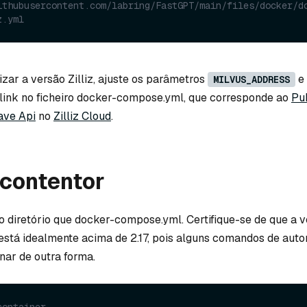
ithubusercontent.com/labring/FastGPT/main/files/docker/d
z.yml
lizar a versão Zilliz, ajuste os parâmetros
e
MILVUS_ADDRESS
link no ficheiro docker-compose.yml, que corresponde ao
Pu
ave Api
no
Zilliz Cloud
.
o contentor
diretório que docker-compose.yml. Certifique-se de que a v
stá idealmente acima de 2.17, pois alguns comandos de aut
ar de outra forma.
container