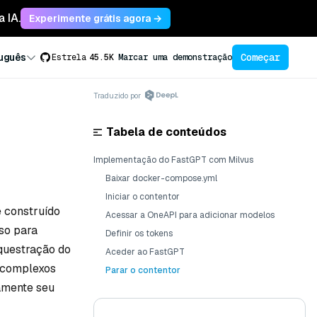
 IA.
Experimente grátis agora →
Começar
uguês
Estrela
45.5K
Marcar uma demonstração
Traduzido por
Tabela de conteúdos
Implementação do FastGPT com Milvus
Baixar docker-compose.yml
Iniciar o contentor
 construído
Acessar a OneAPI para adicionar modelos
so para
Definir os tokens
questração do
Aceder ao FastGPT
s complexos
Parar o contentor
damente seu