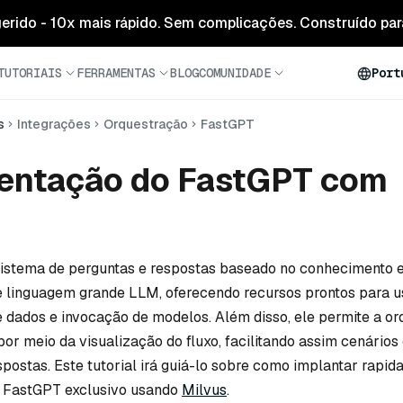
 gerido - 10x mais rápido. Sem complicações. Construído para
TUTORIAIS
FERRAMENTAS
BLOG
COMUNIDADE
Port
s
Integrações
Orquestração
FastGPT
entação do FastGPT com
istema de perguntas e respostas baseado no conhecimento e
e linguagem grande LLM, oferecendo recursos prontos para u
dados e invocação de modelos. Além disso, ele permite a or
 por meio da visualização do fluxo, facilitando assim cenário
spostas. Este tutorial irá guiá-lo sobre como implantar rapi
o FastGPT exclusivo usando
Milvus
.