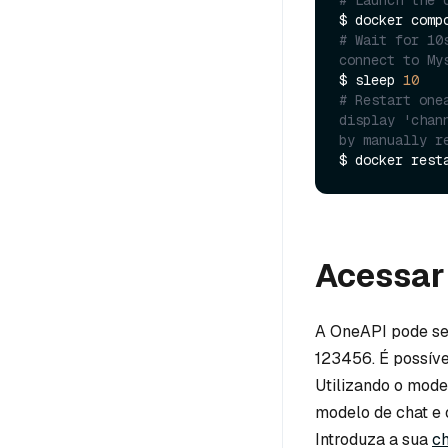
# Wait for 10
connect to My
$ sleep 
10
# Restart one
display 'chan
by manually r
Acessar
A OneAPI pode s
123456. É possível
Utilizando o mode
modelo de chat e
Introduza a sua
c