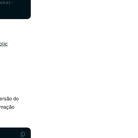
ocker-
blic
ersão do
omação