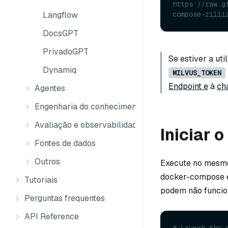
https://raw.g
Langflow
compose-zilli
DocsGPT
PrivadoGPT
Se estiver a uti
Dynamiq
MILVUS_TOKEN
Endpoint e
à
ch
Agentes
Engenharia do conhecimento
Avaliação e observabilidade
Iniciar 
Fontes de dados
Outros
Execute no mesmo 
docker-compose e
Tutoriais
podem não funcion
Perguntas frequentes
API Reference
# Launch the 