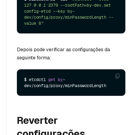
127.0.0.1:2379 --rootPath=by-dev,set 
config-etcd --key by-
dev/config/proxy/minPasswordLength --
value 8"
Depois pode verificar as configurações da
seguinte forma:
$ etcdctl 
get
by
-
Reverter
configurações