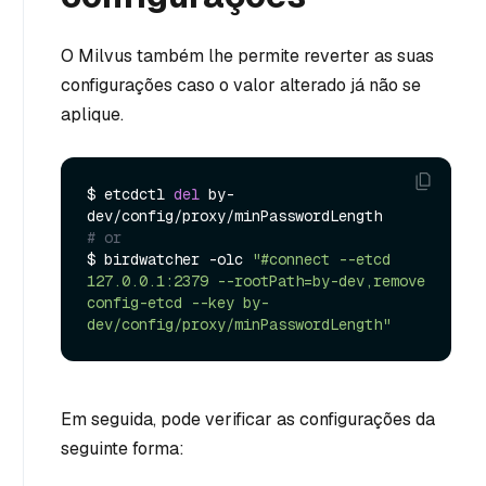
O Milvus também lhe permite reverter as suas
configurações caso o valor alterado já não se
aplique.
$ etcdctl 
del
 by-
# or 
$ birdwatcher -olc 
"#connect --etcd 
127.0.0.1:2379 --rootPath=by-dev,remove 
config-etcd --key by-
dev/config/proxy/minPasswordLength"
Em seguida, pode verificar as configurações da
seguinte forma: