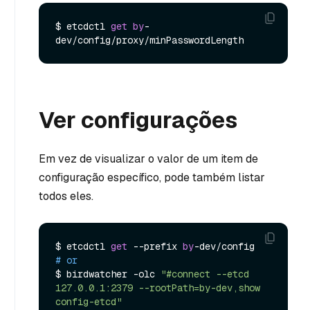
$ etcdctl 
get
by
-
Ver configurações
Em vez de visualizar o valor de um item de
configuração específico, pode também listar
todos eles.
$ etcdctl 
get
 --prefix 
by
# or
$ birdwatcher -olc 
"#connect --etcd 
127.0.0.1:2379 --rootPath=by-dev,show 
config-etcd"