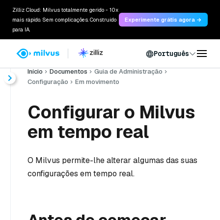
Zilliz Cloud: Milvus totalmente gerido - 10x
mais rápido. Sem complicações. Construído
Experimente grátis agora →
para IA.
Português
Início
Documentos
Guia de Administração
Configuração
Em movimento
Configurar o Milvus
em tempo real
O Milvus permite-lhe alterar algumas das suas
configurações em tempo real.