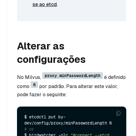
se ao etcd
.
Alterar as
configurações
proxy.minPasswordLength
No Milvus,
é definido
6
como
por padrão. Para alterar este valor,
pode fazer o seguinte:
$ etcdctl put by-
# or
$ birdwatcher -olc 
"#connect --etcd 