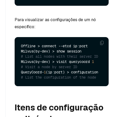
Para visualizar as configurações de um nó
específico:
Offline > connect --etcd ip:port 

Milvus(by-dev) > show session          
# List all nodes with their server ID
Milvus(by-dev) > visit querycoord 
1
# Visit a node by server ID
QueryCoord-
1
(ip:port) > configuration  
# List the configuration of the node
Itens de configuração