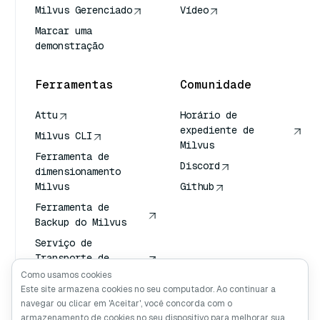
Milvus Gerenciado
Vídeo
Marcar uma
demonstração
Ferramentas
Comunidade
Attu
Horário de
expediente de
Milvus CLI
Milvus
Ferramenta de
Discord
dimensionamento
Milvus
Github
Ferramenta de
Backup do Milvus
Serviço de
Transporte de
Vetores (VTS)
Como usamos cookies
Este site armazena cookies no seu computador. Ao continuar a
Pesquisador
navegar ou clicar em 'Aceitar', você concorda com o
profundo
armazenamento de cookies no seu dispositivo para melhorar sua