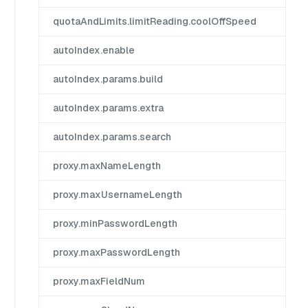
quotaAndLimits.limitReading.coolOffSpeed
autoIndex.enable
autoIndex.params.build
autoIndex.params.extra
autoIndex.params.search
proxy.maxNameLength
proxy.maxUsernameLength
proxy.minPasswordLength
proxy.maxPasswordLength
proxy.maxFieldNum