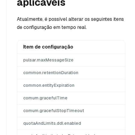
aplicáveis
Atualmente, é possível alterar os seguintes itens
de configuração em tempo real.
Item de configuração
pulsar.maxMessageSize
common.retentionDuration
common.entityExpiration
comum.gracefulTime
comum.gracefulStopTimeout
quotaAndLimits.ddl.enabled