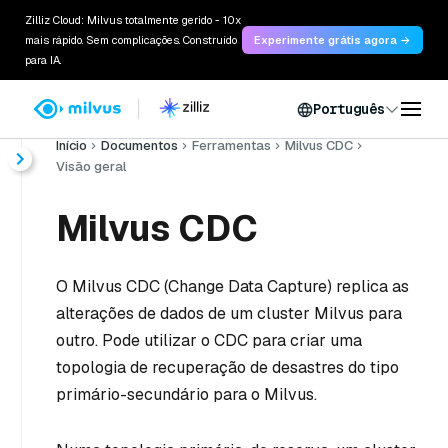
Zilliz Cloud: Milvus totalmente gerido - 10x
mais rápido. Sem complicações. Construído
Experimente grátis agora →
para IA.
Português
Início
Documentos
Ferramentas
Milvus CDC
Visão geral
Milvus CDC
O Milvus CDC (Change Data Capture) replica as
alterações de dados de um cluster Milvus para
outro. Pode utilizar o CDC para criar uma
topologia de recuperação de desastres do tipo
primário-secundário para o Milvus.