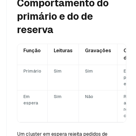
Comportamento do
primário e do de
reserva
Função
Leituras
Gravações
Comp
de r
Primário
Sim
Sim
Envia
para o
em es
Em
Sim
Não
Rece
espera
alter
repli
clust
Um cluster em espera rejeita pedidos de