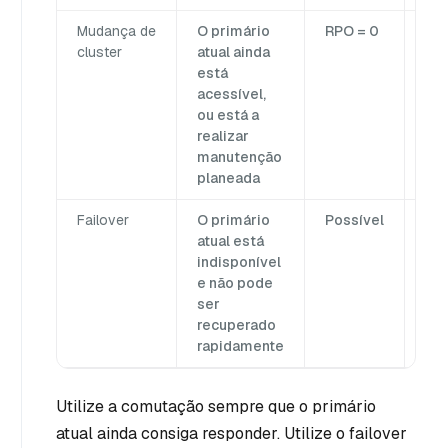
Mudança de
O primário
RPO = 0
Ag
cluster
atual ainda
res
está
rep
acessível,
da
ou está a
fu
realizar
manutenção
planeada
Failover
O primário
Possível
Pr
atual está
se
indisponível
im
e não pode
par
ser
gr
recuperado
po
rapidamente
re
Utilize a comutação sempre que o primário
atual ainda consiga responder. Utilize o failover