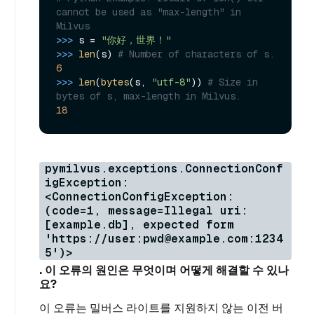
cannot be used as "max-length" in 
Milvus 
>>> 
s = 
"你好，世界！"
>>> 
len
(s) 
# Number of characters of s.
6
>>> 
len
(
bytes
(s, 
"utf-8"
)) 
# Size in 
bytes of s, max-length in Milvus.
18
pymilvus.exceptions.ConnectionConf
igException:
<ConnectionConfigException:
(code=1, message=Illegal uri:
[example.db], expected form
'https://user:pwd@example.com:1234
5')>
. 이 오류의 원인은 무엇이며 어떻게 해결할 수 있나
요?
이 오류는 밀버스 라이트를 지원하지 않는 이전 버