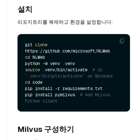
설치
리포지토리를 복제하고 환경을 설정합니다:
git 
clone
cd
 NLWeb

source
 .venv/bin/activate  
# or 
`.venv\Scripts\activate` on Windows
cd
 code

pip install -r requirements.txt

pip install pymilvus  
# Add Milvus 
Python client
Milvus 구성하기