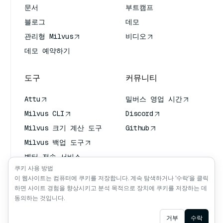
문서
부트캠프
블로그
데모
관리형 Milvus
비디오
데모 예약하기
도구
커뮤니티
Attu
밀버스 영업 시간
Milvus CLI
Discord
Milvus 크기 계산 도구
Github
Milvus 백업 도구
벡터 전송 서비스
(VTS)
쿠키 사용 방법
이 웹사이트는 컴퓨터에 쿠키를 저장합니다. 계속 탐색하거나 '수락'을 클릭
딥 서처
하면 사이트 경험을 향상시키고 분석 목적으로 장치에 쿠키를 저장하는 데
클로드 컨텍스트
동의하는 것입니다.
Ask AI
거부
수락