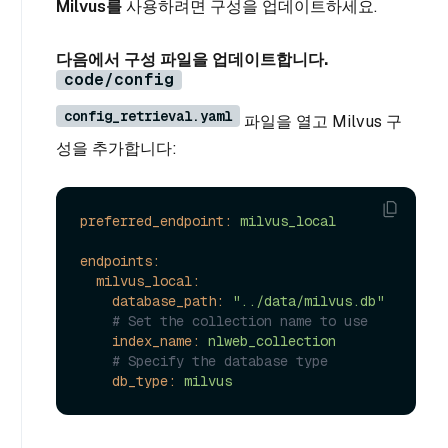
Milvus를
사용하려면 구성을 업데이트하세요.
다음에서 구성 파일을 업데이트합니다.
code/config
config_retrieval.yaml
파일을 열고 Milvus 구
성을 추가합니다:
preferred_endpoint:
milvus_local
endpoints:
milvus_local:
database_path:
"../data/milvus.db"
# Set the collection name to use
index_name:
nlweb_collection
# Specify the database type
db_type:
milvus