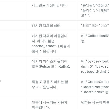
세그먼트의 상태입니다.
"봉인됨", "성장 중"
"플러싱", "삭제됨"
오기".
캐시된 객체의 상태.
"히트" 또는 "미스"
캐시된 객체의 이름입니
예: "CollectionI
다. 이 레이블은
등.
"cache_state" 레이블과
함께 사용됩니다.
메시지 저장소의 물리적
예: "by-dev-root
토픽(Pulsar 또는 Kafka).
dml_0", "by-dev
rootcoord-dml_
"
특정 요청을 처리하는 함
예: "CreateCollec
수의 이름입니다.
"CreatePartition"
"CreateIndex" 등
인증에 사용되는 사용자
원하는 사용자 이
이름입니다.