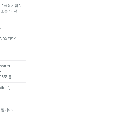
, "플러시됨",
 또는 "가져
.
D", "스키마"
coord-
-
255" 등.
tion",
,
.
름입니다.