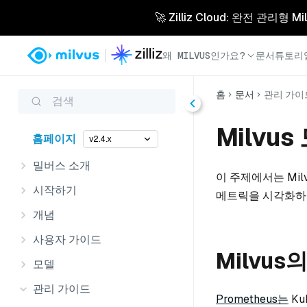
🚀 Zilliz Cloud: 완전 관
왜 MILVUS인가요?
문서
튜토리
홈
문서
관리 가이
검색
Milv
홈페이지
v2.4.x
밀버스 소개
이 주제에서는 Mil
시작하기
메트릭을 시각화하
개념
사용자 가이드
Milvus의
모델
관리 가이드
Prometheus는
Ku