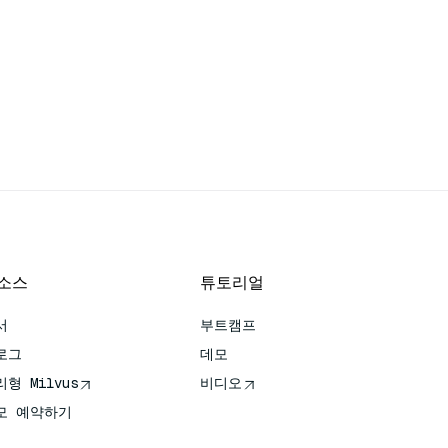
소스
튜토리얼
서
부트캠프
로그
데모
형 Milvus
비디오
모 예약하기