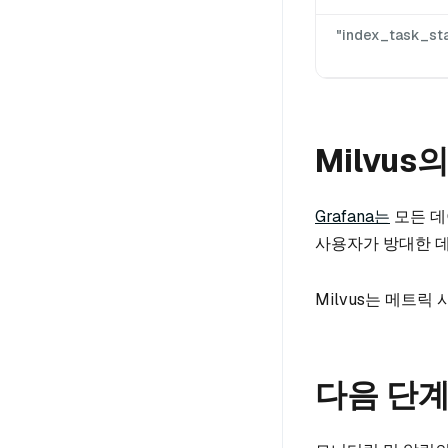
"index_task_st
Milvus의
Grafana는
모든 데
사용자가 방대한 데
Milvus는 메트릭
다음 단