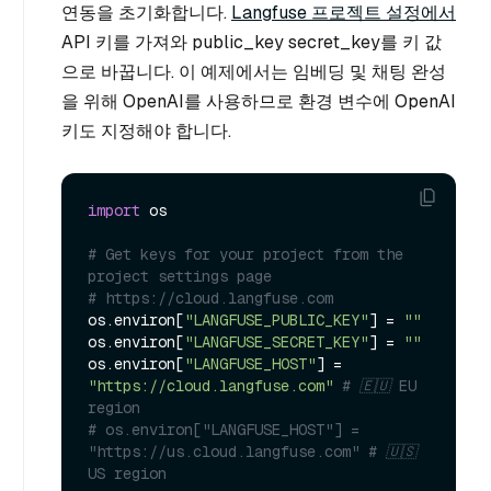
연동을 초기화합니다.
Langfuse 프로젝트 설정에서
API 키를 가져와 public_key secret_key를 키 값
으로 바꿉니다. 이 예제에서는 임베딩 및 채팅 완성
을 위해 OpenAI를 사용하므로 환경 변수에 OpenAI
키도 지정해야 합니다.
import
 os

# Get keys for your project from the 
project settings page
# https://cloud.langfuse.com
os.environ[
"LANGFUSE_PUBLIC_KEY"
] = 
""
os.environ[
"LANGFUSE_SECRET_KEY"
] = 
""
os.environ[
"LANGFUSE_HOST"
] = 
"https://cloud.langfuse.com"
# 🇪🇺 EU 
region
# os.environ["LANGFUSE_HOST"] = 
"https://us.cloud.langfuse.com" # 🇺🇸 
US region