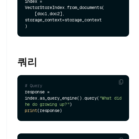
index = 
VectorStoreIndex.from_documents(

    [doc1,doc2], 
storage_context=storage_context

쿼리
# Query
response = 
index.as_query_engine().query(
"What did 
he do growing up?"
print