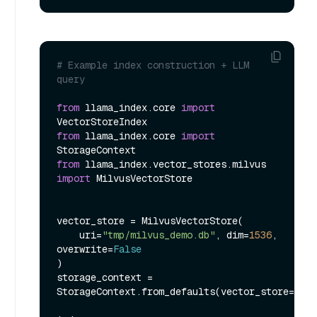
# Example index construction + LLM 
query
from
 llama_index.core 
import
from
 llama_index.core 
import
from
 llama_index.vector_stores.milvus 
import
 MilvusVectorStore

vector_store = MilvusVectorStore(

    uri=
"tmp/milvus_demo.db"
, dim=
1536
, 
overwrite=
False
)

storage_context = 
StorageContext.from_defaults(vector_store=vect