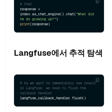
# Chat
response = 
index.as_chat_engine().chat(
"What did 
he do growing up?"
print
Langfuse에서 추적 탐색
# As we want to immediately see result 
in Langfuse, we need to flush the 
callback handler