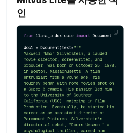
인
from
 llama_index.core 
import
 Document

doc1 = Document(text=
"""

Maxwell "Max" Silverstein, a lauded 
movie director, screenwriter, and 
producer, was born on October 25, 1978, 
in Boston, Massachusetts. A film 
enthusiast from a young age, his 
journey began with home movies shot on 
a Super 8 camera. His passion led him 
to the University of Southern 
California (USC), majoring in Film 
Production. Eventually, he started his 
career as an assistant director at 
Paramount Pictures. Silverstein's 
directorial debut, “Doors Unseen,” a 
psychological thriller, earned him 