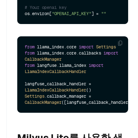
# Your openai key
os.environ[
"OPENAI_API_KEY"
] = 
""
from
 llama_index.
core
import
Settings
from
 llama_index.
core
.
callbacks
import
CallbackManager
from
 langfuse.
llama_index
import
LlamaIndexCallbackHandler
langfuse_callback_handler = 
LlamaIndexCallbackHandler
Settings
.
callback_manager
 = 
CallbackManager
Milvus Lite를 사용한 색