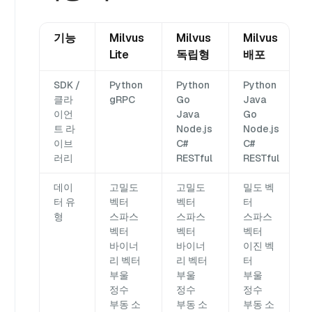
기능
Milvus
Milvus
Milvus
Lite
독립형
배포
SDK /
Python
Python
Python
클라
gRPC
Go
Java
이언
Java
Go
트 라
Node.js
Node.js
이브
C#
C#
러리
RESTful
RESTful
데이
고밀도
고밀도
밀도 벡
터 유
벡터
벡터
터
형
스파스
스파스
스파스
벡터
벡터
벡터
바이너
바이너
이진 벡
리 벡터
리 벡터
터
부울
부울
부울
정수
정수
정수
부동 소
부동 소
부동 소