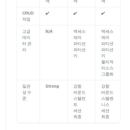
색
색
색
CRUD
✔️
✔️
✔️
작업
고급
N/A
액세스
액세스
데이
제어
제어
터 관
파티션
파티션
리
파티션
파티션
키
키
물리적
리소스
그룹화
일관
Strong
강함
강함
성 수
바운드
바운드
준
스탤런
스탤렌
트
니스
세션
세션
최종
최종