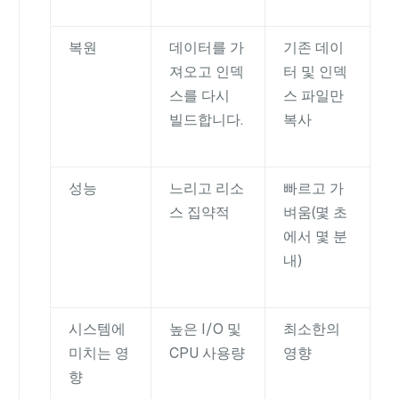
복원
데이터를 가
기존 데이
져오고 인덱
터 및 인덱
스를 다시
스 파일만
빌드합니다.
복사
성능
느리고 리소
빠르고 가
스 집약적
벼움(몇 초
에서 몇 분
내)
시스템에
높은 I/O 및
최소한의
미치는 영
CPU 사용량
영향
향