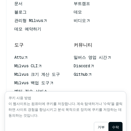
문서
부트캠프
블로그
데모
관리형 Milvus
비디오
데모 예약하기
도구
커뮤니티
Attu
밀버스 영업 시간
Milvus CLI
Discord
Milvus 크기 계산 도구
Github
Milvus 백업 도구
벡터 전송 서비스
(VTS)
쿠키 사용 방법
이 웹사이트는 컴퓨터에 쿠키를 저장합니다. 계속 탐색하거나 '수락'을 클릭
딥 서처
하면 사이트 경험을 향상시키고 분석 목적으로 장치에 쿠키를 저장하는 데
클로드 컨텍스트
동의하는 것입니다.
Ask AI
거부
수락