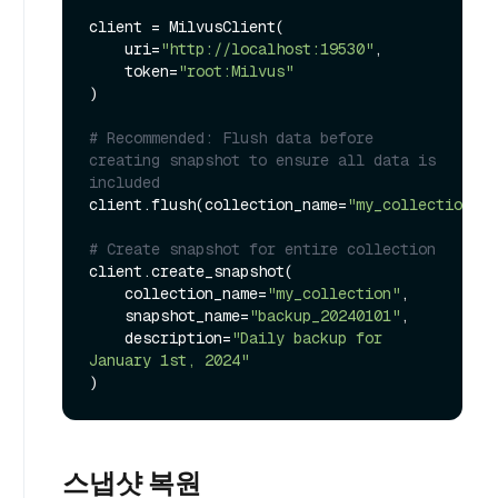
client = MilvusClient(

    uri=
"http://localhost:19530"
,

    token=
"root:Milvus"
)

# Recommended: Flush data before 
creating snapshot to ensure all data is 
included
client.flush(collection_name=
"my_collection"
)

# Create snapshot for entire collection
client.create_snapshot(

    collection_name=
"my_collection"
,

    snapshot_name=
"backup_20240101"
,

    description=
"Daily backup for 
January 1st, 2024"
스냅샷 복원