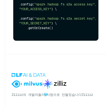
.config(
"spark.hadoop.fs.s3a.access.key"
, 
"YOUR_ACCESS_KEY"
) \

.config(
"spark.hadoop.fs.s3a.secret.key"
, 
"YOUR_SECRET_KEY"
) \

    .getOrCreate()

Zilliz의 개발자들이
사랑으로 만들었습니다
Zilliz