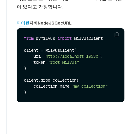
이 있다고 가정합니다.
파이썬
자바
NodeJS
Go
cURL
from
 pymilvus 
import
 MilvusClient

client = MilvusClient(

    uri=
"http://localhost:19530"
,

    token=
"root:Milvus"
)

client.drop_collection(

    collection_name=
"my_collection"