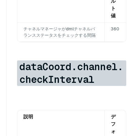
ル
ト
値
チャネルマネージャがdmlチャネルバ
360
ランスステータスをチェックする間隔
dataCoord.channel.
checkInterval
説明
デ
フ
ォ