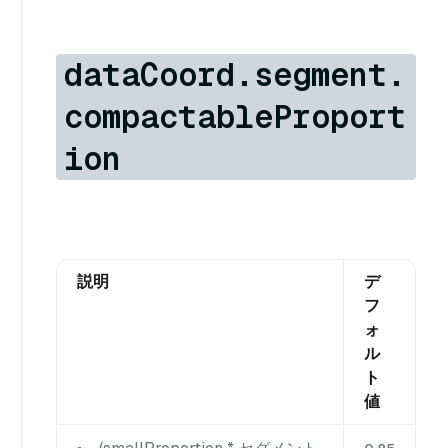
dataCoord.segment.
compactableProport
ion
説明
デ
フ
ォ
ル
ト
値