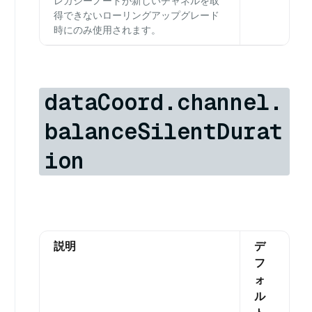
レガシーノードが新しいチャネルを取
得できないローリングアップグレード
時にのみ使用されます。
dataCoord.channel.
balanceSilentDurat
ion
説明
デ
フ
ォ
ル