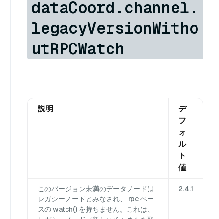
dataCoord.channel.
legacyVersionWitho
utRPCWatch
説明
デ
フ
ォ
ル
ト
値
このバージョン未満のデータノードは
2.4.1
レガシーノードとみなされ、 rpc ベー
スの watch() を持ちません。これは、