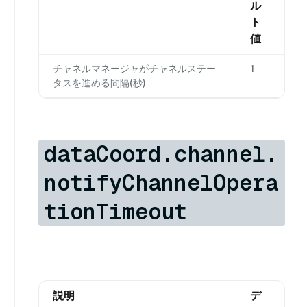
ル
ト
値
チャネルマネージャがチャネルステー
1
タスを進める間隔(秒)
dataCoord.channel.
notifyChannelOpera
tionTimeout
説明
デ