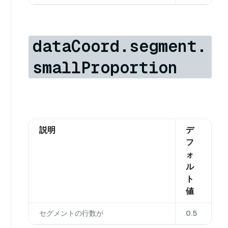
dataCoord.segment.
smallProportion
説明
デ
フ
ォ
ル
ト
値
セグメントの行数が
0.5