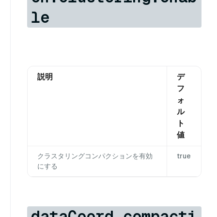
le
説明
デ
フ
ォ
ル
ト
値
クラスタリングコンパクションを有効
true
にする
dataCoord.compacti