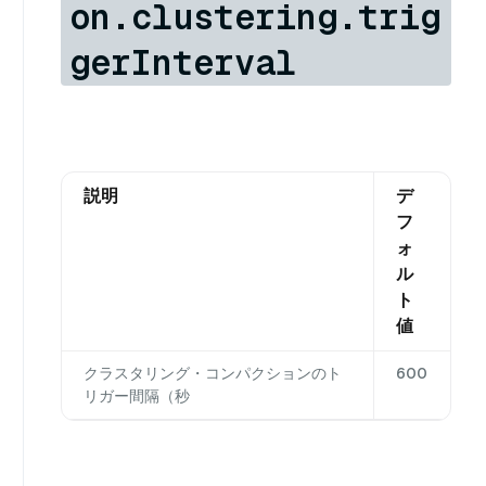
on.clustering.trig
gerInterval
説明
デ
フ
ォ
ル
ト
値
クラスタリング・コンパクションのト
600
リガー間隔（秒