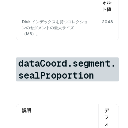
ォル
ト値
Disk インデックスを持つコレクショ
2048
ンのセグメントの最大サイズ
（MB）。
dataCoord.segment.
sealProportion
説明
デ
フ
ォ