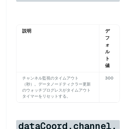
説明
デ
フ
ォ
ル
ト
値
チャンネル監視のタイムアウト
300
（秒）。データノードティクラー更新
のウォッチプログレスがタイムアウト
タイマーをリセットする。
dataCoord.channel.