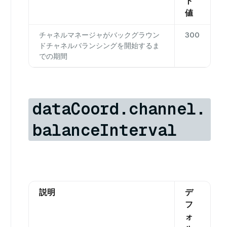
ト
値
チャネルマネージャがバックグラウン
300
ドチャネルバランシングを開始するま
での期間
dataCoord.channel.
balanceInterval
説明
デ
フ
ォ