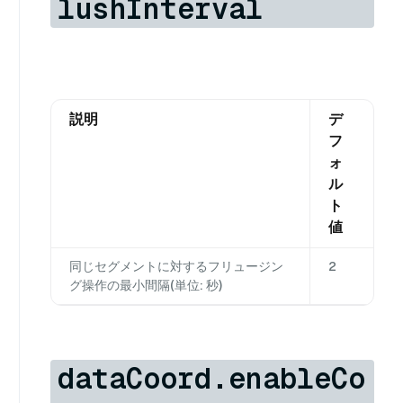
lushInterval
説明
デ
フ
ォ
ル
ト
値
同じセグメントに対するフリュージン
2
グ操作の最小間隔(単位: 秒)
dataCoord.enableCo