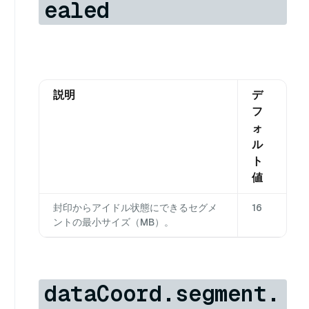
ealed
説明
デ
フ
ォ
ル
ト
値
封印からアイドル状態にできるセグメ
16
ントの最小サイズ（MB）。
dataCoord.segment.