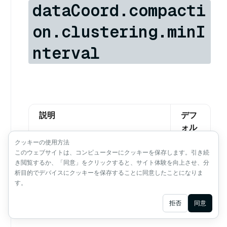
dataCoord.compacti
on.clustering.minI
nterval
説明
デフ
ォル
ト値
クッキーの使用方法
このウェブサイトは、コンピューターにクッキーを保存します。引き続
冗長なコンパクションを避けるため
3600
き閲覧するか、「同意」をクリックすると、サイト体験を向上させ、分
の、1つのコレクションのクラスタリ
析目的でデバイスにクッキーを保存することに同意したことになりま
ング・コンパクション実行間の最小間
す。
隔
Ask AI
拒否
同意