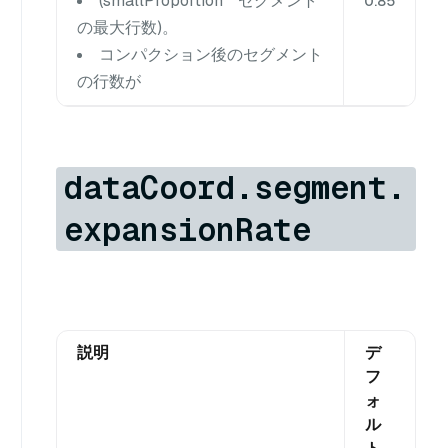
(smallProportion * セグメント
0.85
の最大行数)。
コンパクション後のセグメント
の行数が
dataCoord.segment.
expansionRate
説明
デ
フ
ォ
ル