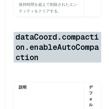
保持時間を超えて削除されたエン
ティティをクリアする。
dataCoord.compacti
on.enableAutoCompa
ction
説明
デ
フ
ォ
ル