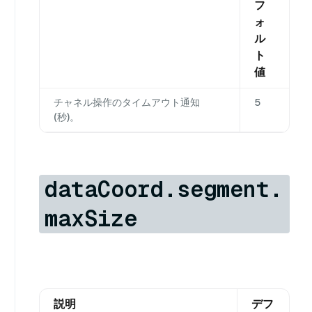
フ
ォ
ル
ト
値
チャネル操作のタイムアウト通知
5
(秒)。
dataCoord.segment.
maxSize
説明
デフ