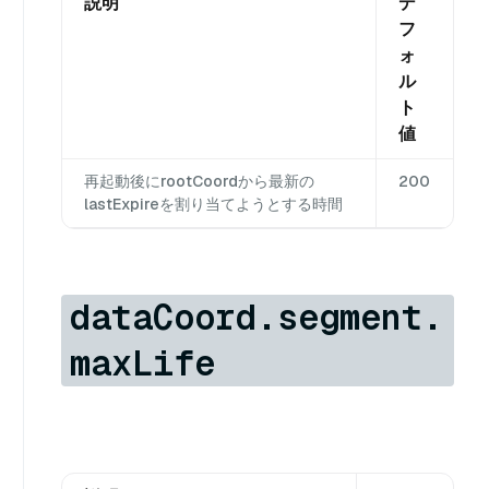
説明
デ
フ
ォ
ル
ト
値
再起動後にrootCoordから最新の
200
lastExpireを割り当てようとする時間
dataCoord.segment.
maxLife