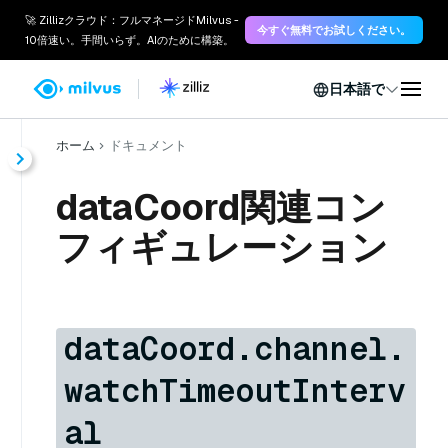
🚀 Zillizクラウド：フルマネージドMilvus -
今すぐ無料でお試しください。
10倍速い。手間いらず。AIのために構築。
日本語で
ホーム
ドキュメント
dataCoord関連コン
フィギュレーション
dataCoord.channel.
watchTimeoutInterv
al