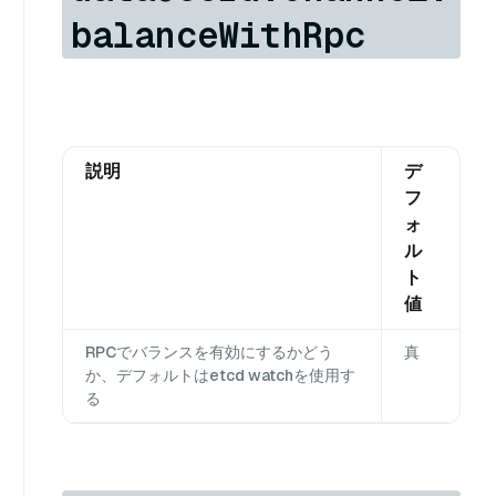
balanceWithRpc
説明
デ
フ
ォ
ル
ト
値
RPCでバランスを有効にするかどう
真
か、デフォルトはetcd watchを使用す
る