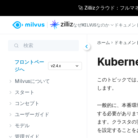
🚀 Zillizクラウド：フル
なぜMILVUSなのか
ドキュメン
ホーム
ドキュメン
検索
Kube
フロントペー
v2.4.x
ジへ
このトピックでは、
Milvusについて
します。
スタート
コンセプト
一般的に、本番環
する必要がありま
ユーザーガイド
ます。クラスタの
モデル
を設定することを
管理ガイド