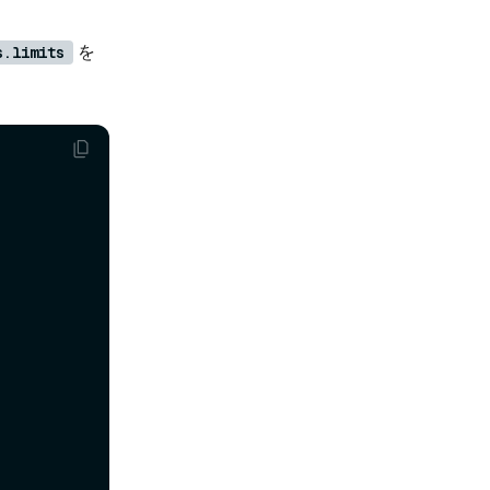
を
s.limits