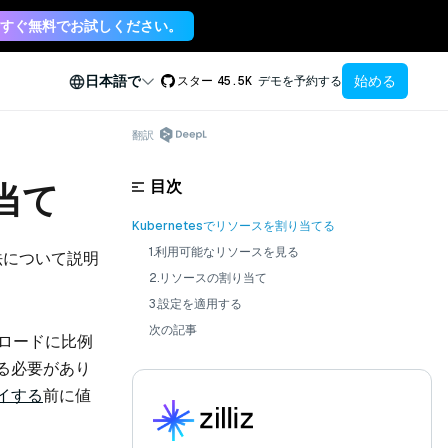
すぐ無料でお試しください。
始める
日本語で
スター
45.5K
デモを予約する
翻訳
目次
り当て
Kubernetesでリソースを割り当てる
1.利用可能なリソースを見る
方法について説明
2.リソースの割り当て
3.設定を適用する
次の記事
クロードに比例
る必要があり
イする
前に値