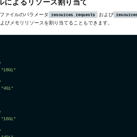
ルによるリソース割り当て
ファイルのパラメータ
および
resources.requests
resource
 およびメモリリソースを割り当てることもできます。
"
 
"16Gi"
"
 
"4Gi"
"
 
"16Gi"
"
 
"4Gi"