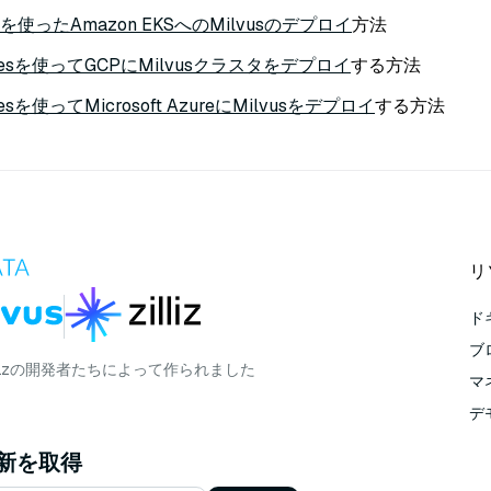
ormを使ったAmazon EKSへのMilvusのデプロイ
方法
etesを使ってGCPにMilvusクラスタをデプロイ
する方法
tesを使ってMicrosoft AzureにMilvusをデプロイ
する方法
リ
ド
ブ
lizの開発者たちによって作られました
マ
デ
更新を取得