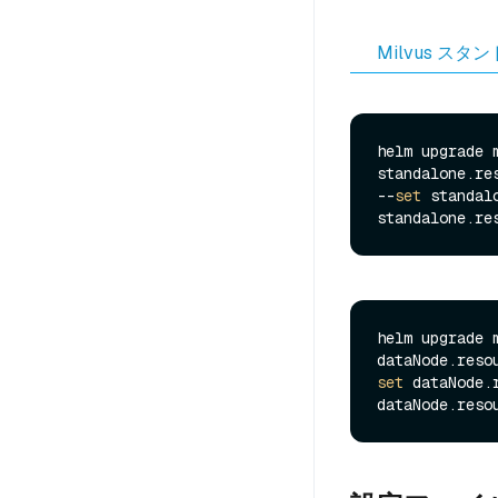
Milvus スタ
helm upgrade 
standalone.re
--
set
 standal
helm upgrade 
dataNode.reso
set
 dataNode.