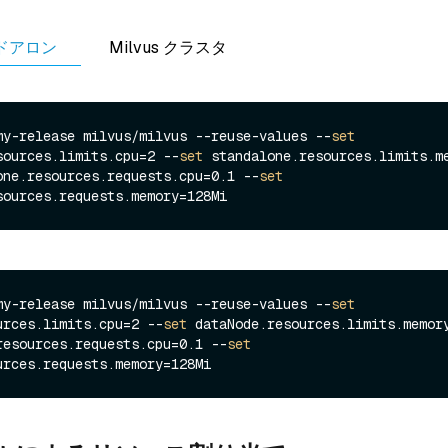
ンドアロン
Milvus クラスタ
my-release milvus/milvus --reuse-values --
set
sources.limits.cpu=2 --
set
 standalone.resources.limits.me
one.resources.requests.cpu=0.1 --
set
my-release milvus/milvus --reuse-values --
set
urces.limits.cpu=2 --
set
 dataNode.resources.limits.memor
resources.requests.cpu=0.1 --
set