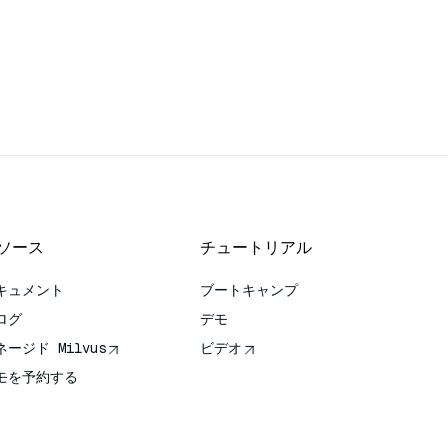
ソース
チュートリアル
キュメント
ブートキャンプ
ログ
デモ
ネージド Milvus
ビデオ
モを予約する