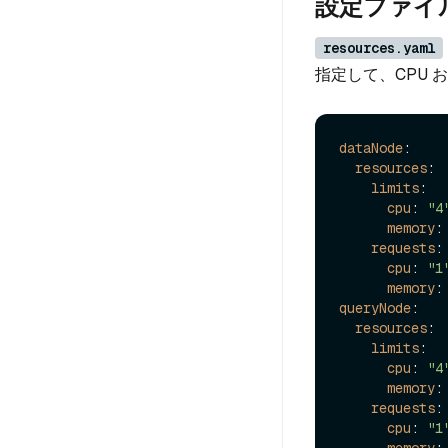
設定ファイ
resources.yaml
指定して、CPU
dataNode
:

resources
:

limits
:

cpu
: 
"4
memory
:
requests
:

cpu
: 
"1
memory
:
queryNode
:

resources
:

limits
:

cpu
: 
"4
memory
:
requests
:

cpu
: 
"1
memory
: