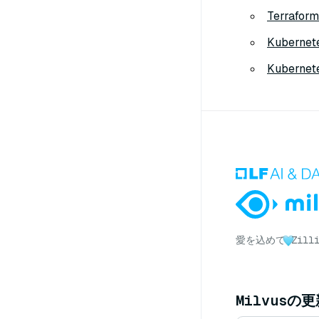
Terraf
Kubern
Kuberne
愛を込めて
Zil
Milvusの