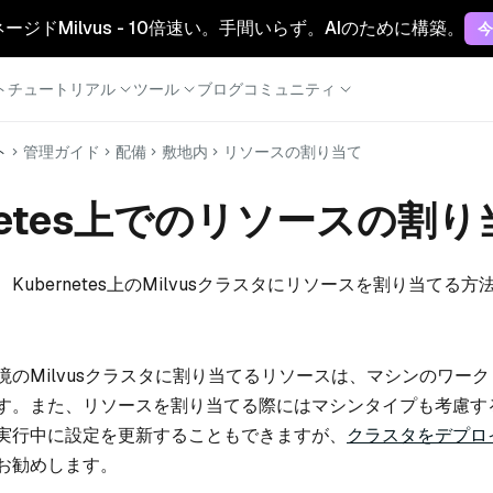
マネージドMilvus - 10倍速い。手間いらず。AIのために構築。
今
ト
チュートリアル
ツール
ブログ
コミュニティ
ト
管理ガイド
配備
敷地内
リソースの割り当て
rnetes上でのリソースの割
Kubernetes上のMilvusクラスタにリソースを割り当てる
境のMilvusクラスタに割り当てるリソースは、マシンのワー
す。また、リソースを割り当てる際にはマシンタイプも考慮す
実行中に設定を更新することもできますが、
クラスタをデプロ
お勧めします。