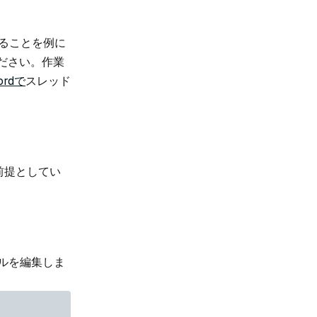
することを例に
ださい。作業
ordで
スレッド
前提としてい
ネルを編集しま