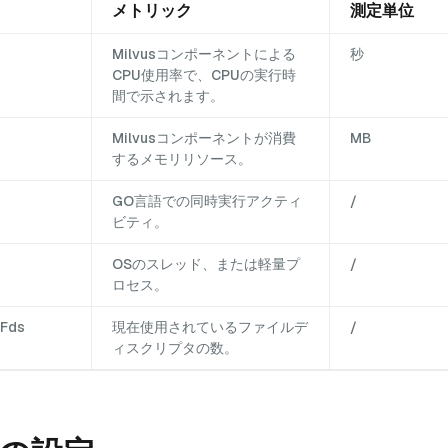
メトリック
測定単位
Milvusコンポーネントによる
秒
CPU使用率で、CPUの実行時
間で示されます。
Milvusコンポーネントが消費
MB
するメモリリソース。
GO言語での同時実行アクティ
/
ビティ。
OSのスレッド、または軽量プ
/
ロセス。
Fds
現在使用されているファイルデ
/
ィスクリプタの数。