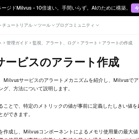
マネージドMilvus - 10倍速い。手間いらず。AIのために構築。
今
ト
チュートリアル
ツール
ブログ
コミュニティ
ト
管理ガイド
監視、アラート、ログ
アラート
アラートの作成
usサービスのアラート作成
Milvusサービスのアラートメカニズムを紹介し、Milvusで
ング、方法について説明します。
ることで、特定のメトリックの値が事前に定義したしきい値を
とができます。
作成し、Milvusコンポーネントによるメモリ使用量の最大値