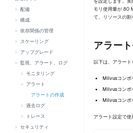
を設定します。実際
モリ使用量が 8
配備
て、リソースの割
構成
依存関係の管理
スケーリング
アラート
アップグレード
以下は、アラート
監視、アラート、ログ
モニタリング
Milvusコ
アラート
Milvusコ
アラートの作成
Milvusコ
過去ログ
トレース
アラート設定で使
セキュリティ