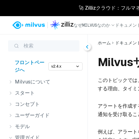
🚀 Zillizクラウド：フル
なぜMILVUSなのか
ドキュメン
ホーム
ドキュメン
検索
Milv
フロントペー
v2.4.x
ジへ
このトピックでは、
Milvusについて
する理由、タイミ
スタート
コンセプト
アラートを作成す
通知を受け取るこ
ユーザーガイド
モデル
例えば、アラートを
管理ガイド