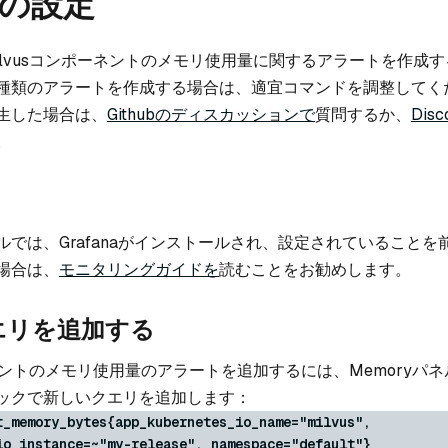
の設定
ilvusコンポーネントのメモリ使用量に関するアラートを作成
種類のアラートを作成する場合は、適宜コマンドを調整してく
生した場合は、
Githubのディスカッションで
質問するか、
Disc
。
ルでは、Grafanaがインストールされ、設定されていることを
場合は、
モニタリングガイドを
読むことをお勧めします。
エリを追加する
ーネントのメモリ使用量のアラートを追加するには、Memoryパ
ックで新しいクエリを追加します：
t_memory_bytes{app_kubernetes_io_name="milvus",
io_instance=~"my-release", namespace="default"}