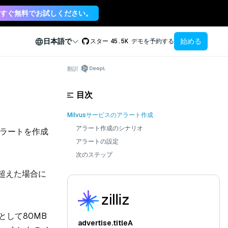
すぐ無料でお試しください。
始める
日本語で
スター
45.5K
デモを予約する
翻訳
目次
Milvusサービスのアラート作成
アラート作成のシナリオ
アラートを作成
アラートの設定
次のステップ
超えた場合に
として80MB
advertise.titleA