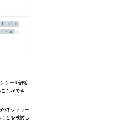
ed: true
）
: true
イテンシーを許容
ることができ
後のネットワー
ることを検討し