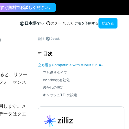
すぐ無料でお試しください。
始める
日本語で
スター
45.5K
デモを予約する
翻訳
き
目次
立ち退きCompatible with Milvus 2.6.4+
立ち退きタイプ
にすると、リソー
evictionの有効化
フォーマンス
透かしの設定
キャッシュTTLの設定
用します。メ
データはクエ