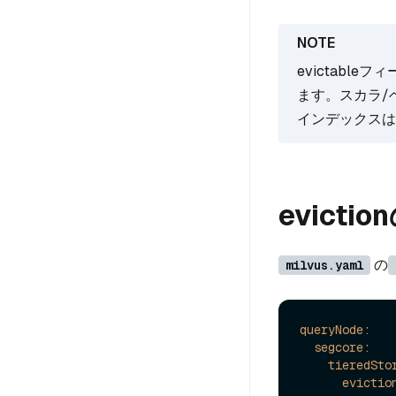
evictable
ます。スカラ/
インデックスはセ
evicti
の
milvus.yaml
queryNode:
segcore:
tieredSto
evictio