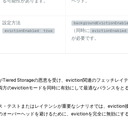
る可能性があります。
ヘッド。
設定方法
backgroundEvictionEnabl
（同時に
evictionEnabled: true
evictionEnabled
が必要です。
iered Storageの恩恵を受け、eviction関連のフェッチレ
方のevictionモードを同時に有効にして最適なバランスをと
・テストまたはレイテンシが重要なシナリオでは、eviction
オーバーヘッドを避けるために、evictionを完全に無効にす