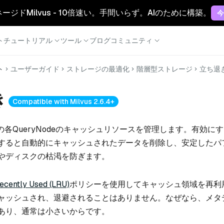
マネージドMilvus - 10倍速い。手間いらず。AIのために構築。
今
ト
チュートリアル
ツール
ブログ
コミュニティ
ト
ユーザーガイド
ストレージの最適化
階層型ストレージ
立ち退
き
Compatible with Milvus 2.6.4+
ilvusの各QueryNodeのキャッシュリソースを管理します。有効
すると自動的にキャッシュされたデータを削除し、安定したパ
やディスクの枯渇を防ぎます。
ecently Used (LRU)
ポリシーを使用してキャッシュ領域を再利
ャッシュされ、退避されることはありません。なぜなら、メタ
あり、通常は小さいからです。