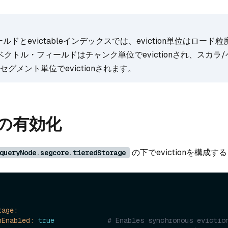
フィールドとevictableインデックスでは、eviction単位はロード
ベクトル・フィールドはチャンク単位でevictionされ、スカラ
グメント単位でevictionされます。
onの有効化
の下でevictionを構成す
queryNode.segcore.tieredStorage
rage:
nEnabled:
true
# Enables synchronous evictio