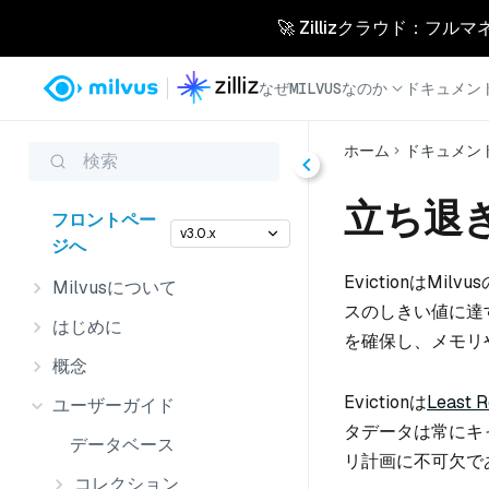
🚀 Zillizクラウド：フル
なぜMILVUSなのか
ドキュメン
ホーム
ドキュメン
検索
立ち退
フロントペー
v3.0.x
ジへ
EvictionはM
Milvusについて
スのしきい値に達
はじめに
を確保し、メモリ
概念
Evictionは
Least R
ユーザーガイド
タデータは常にキ
データベース
リ計画に不可欠で
コレクション