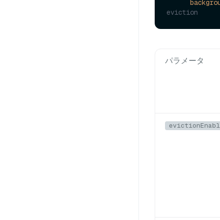
backgro
eviction
パラメータ
evictionEnabl