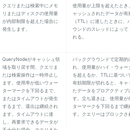
クエリまたは検索中にメモ
使用量が上限を超えたとき
リまたはディスクの使用量
ャッシュされたデータが有
が内部制限を超えた場合に
（TTL）に達したときに、
発生します。
ウンドのスレッドによって
れる。
QueryNodeがキャッシュ領
バックグラウンドで定期的
域を取り戻す間、クエリま
れ、使用量がハイ・ウォー
たは検索操作は一時停止し
を超えるか、TTLに基づい
ます。使用率が低いウォー
有効期限が切れると、キャ
ターマークを下回るまで、
たデータをプロアクティブ
またはタイムアウトが発生
す。立ち退きは、使用量が
するまで、退出は継続され
ターマークを下回るまで継
ます。タイムアウトに達
す。クエリーはブロックさ
し、再要求できるデータが
不十分な場合、クエリまた