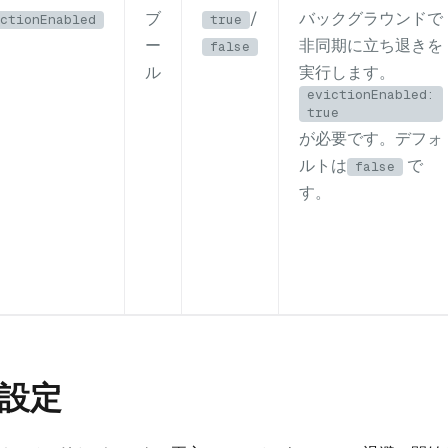
ブ
/
バックグラウンドで
ctionEnabled
true
ー
非同期に立ち退きを
false
ル
実行します。
evictionEnabled:
true
が必要です。デフォ
ルトは
で
false
す。
設定