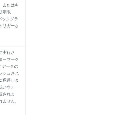
、またはキ
効期限
バックグラ
トリガーさ
に実行さ
ターマーク
てデータの
ッシュされ
に退避しま
低いウォー
続されま
れません。