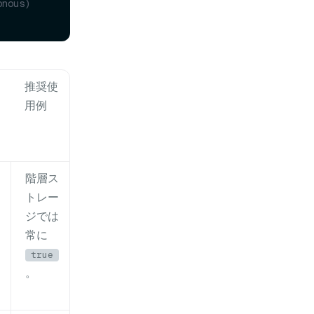
nous) 
推奨使
用例
階層ス
トレー
ジでは
常に
true
。