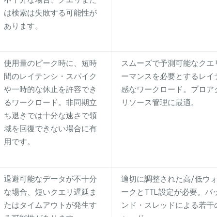
は検索は失敗する可能性が
あります。
使用量のピーク時に、短時
スムーズで予測可能なクエ
間のレイテンシ・スパイク
ーマンスを必要とするレイ
や一時的な休止を許容でき
感なワークロード。プロア
るワークロード。非同期立
リソース管理に最適。
ち退きでは十分な速さで領
域を回復できない場合に有
用です。
退避可能なデータが不十分
適切に調整された高/低ウ
な場合、短いクエリ遅延ま
ークとTTL設定が必要。バ
たはタイムアウトが発生す
ンド・スレッドによる若干