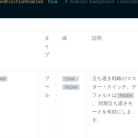
undEvictionEnabled:
true
# Enables background (asynchro
タ
値
説明
イ
プ
ブ
/
立ち退き戦略のマス
ed
true
ー
ター・スイッチ。デ
false
ル
フォルトは
false
。 同期立ち退きモ
ードを有効にしま
す。