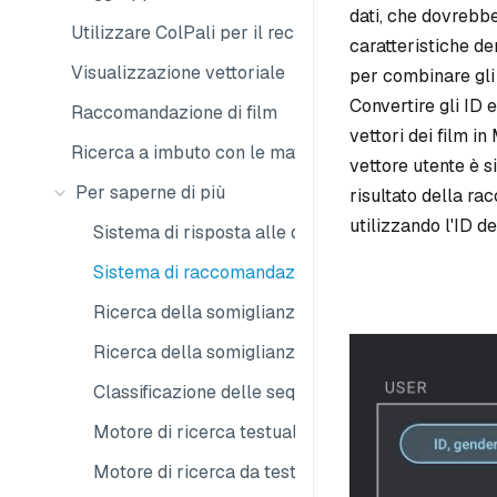
dati, che dovrebbe
Utilizzare ColPali per il recupero multimodale
caratteristiche de
Visualizzazione vettoriale
per combinare gli 
Convertire gli ID 
Raccomandazione di film
vettori dei film in 
Ricerca a imbuto con le matrici Matryoshka
vettore utente è si
Per saperne di più
risultato della ra
utilizzando l'ID 
Sistema di risposta alle domande
Sistema di raccomandazione
Ricerca della somiglianza dei video
Ricerca della somiglianza audio
Classificazione delle sequenze di DNA
Motore di ricerca testuale
Motore di ricerca da testo a immagine