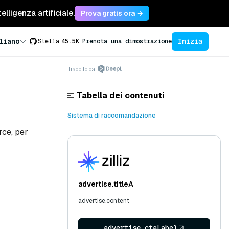
lligenza artificiale.
Prova gratis ora →
Inizia
liano
Stella
45.5K
Prenota una dimostrazione
Tradotto da
Tabella dei contenuti
Sistema di raccomandazione
rce, per
advertise.titleA
advertise.content
advertise.ctaLabel