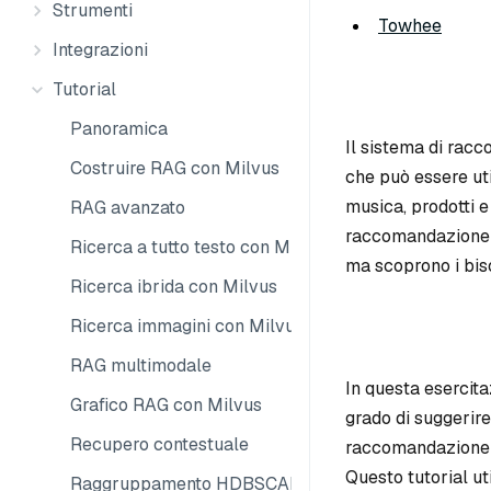
Strumenti
Towhee
Integrazioni
Tutorial
Panoramica
Il sistema di racc
Costruire RAG con Milvus
che può essere uti
musica, prodotti e 
RAG avanzato
raccomandazione n
Ricerca a tutto testo con Milvus
ma scoprono i biso
Ricerca ibrida con Milvus
Ricerca immagini con Milvus
RAG multimodale
In questa esercit
Grafico RAG con Milvus
grado di suggerire 
Recupero contestuale
raccomandazione di
Questo tutorial ut
Raggruppamento HDBSCAN