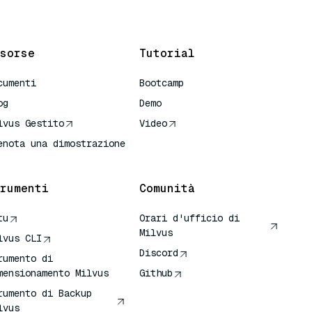
sorse
Tutorial
cumenti
Bootcamp
og
Demo
lvus Gestito
Video
enota una dimostrazione
rumenti
Comunità
tu
Orari d'ufficio di
Milvus
lvus CLI
Discord
rumento di
mensionamento Milvus
Github
rumento di Backup
lvus