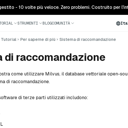
tito - 10 volte più veloce. Zero problemi. Costruito per l'inte
TORIAL
STRUMENTI
BLOG
COMUNITÀ
Ita
Tutorial
Per saperne di più
Sistema di raccomandazione
a di raccomandazione
ostra come utilizzare Milvus, il database vettoriale open-sou
ema di raccomandazione.
software di terze parti utilizzati includono:
e
QL