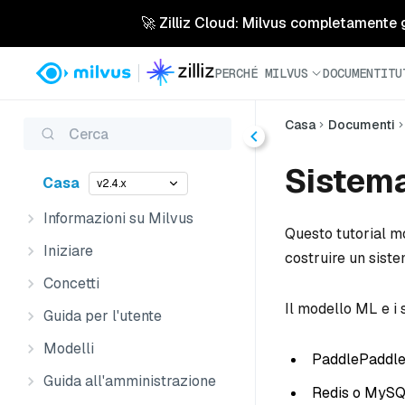
🚀 Zilliz Cloud: Milvus completamente ges
PERCHÉ MILVUS
DOCUMENTI
TU
Casa
Documenti
Cerca
Sistem
Casa
v2.4.x
Informazioni su Milvus
Questo tutorial m
Iniziare
costruire un sist
Concetti
Il modello ML e i 
Guida per l'utente
Modelli
PaddlePaddl
Guida all'amministrazione
Redis o MyS