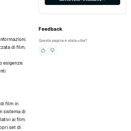
Feedback
informazioni,
Questa pagina è stata utile?
zata di film,
o esigenze,
nti.
i film in
un sistema di
tivi ai film.
opri set di