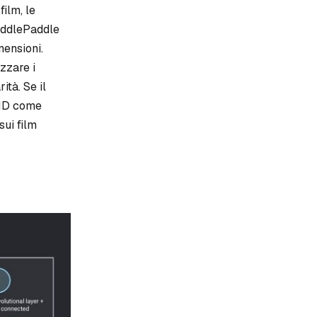
film, le
PaddlePaddle
mensioni.
izzare i
ità. Se il
o ID come
sui film