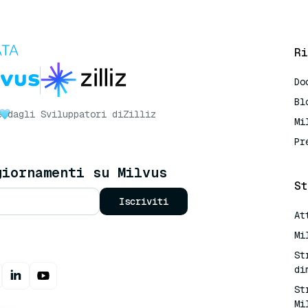
Ri
Do
Bl
e
dagli Sviluppatori di
Zilliz
Mi
Pr
giornamenti su Milvus
St
Iscriviti
At
Mi
St
di
St
Mi