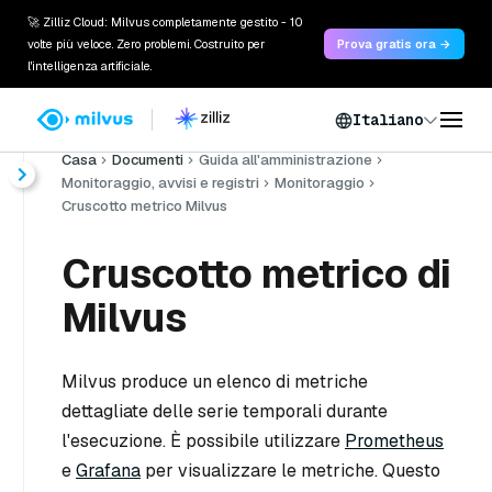
🚀 Zilliz Cloud: Milvus completamente gestito - 10
volte più veloce. Zero problemi. Costruito per
Prova gratis ora →
l'intelligenza artificiale.
Italiano
Casa
Documenti
Guida all'amministrazione
Monitoraggio, avvisi e registri
Monitoraggio
Cruscotto metrico Milvus
Cruscotto metrico di
Milvus
Milvus produce un elenco di metriche
dettagliate delle serie temporali durante
l'esecuzione. È possibile utilizzare
Prometheus
e
Grafana
per visualizzare le metriche. Questo