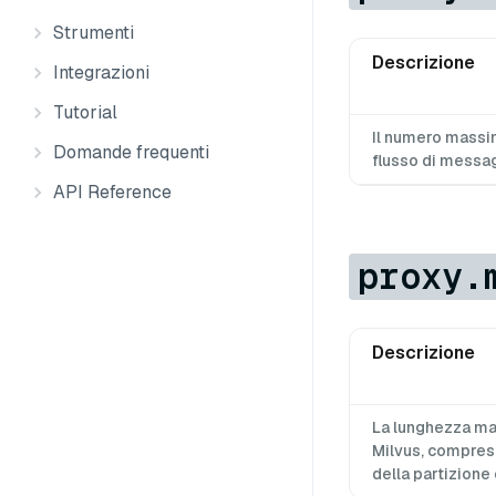
Strumenti
Descrizione
Integrazioni
Tutorial
Il numero massi
Domande frequenti
flusso di messag
API Reference
proxy.
Descrizione
La lunghezza mas
Milvus, compreso 
della partizione