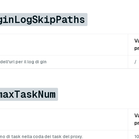
ginLogSkipPaths
V
p
dell'url per il log di gin
/
maxTaskNum
V
p
o di task nella coda dei task del proxy.
1