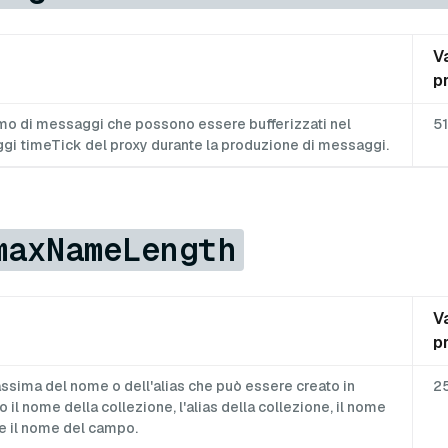
V
p
mo di messaggi che possono essere bufferizzati nel
5
gi timeTick del proxy durante la produzione di messaggi.
maxNameLength
V
p
sima del nome o dell'alias che può essere creato in
2
il nome della collezione, l'alias della collezione, il nome
 e il nome del campo.