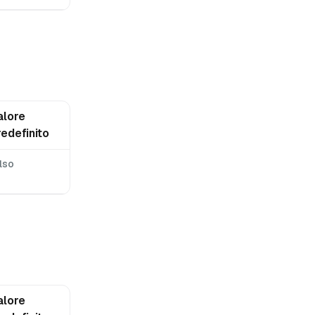
alore
redefinito
lso
alore