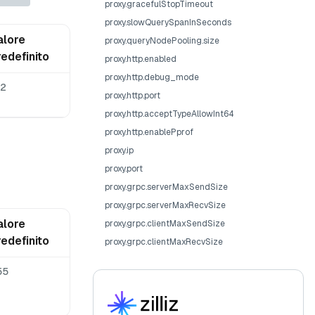
proxy.gracefulStopTimeout
proxy.slowQuerySpanInSeconds
alore
proxy.queryNodePooling.size
redefinito
proxy.http.enabled
proxy.http.debug_mode
12
proxy.http.port
proxy.http.acceptTypeAllowInt64
proxy.http.enablePprof
proxy.ip
proxy.port
proxy.grpc.serverMaxSendSize
proxy.grpc.serverMaxRecvSize
alore
proxy.grpc.clientMaxSendSize
redefinito
proxy.grpc.clientMaxRecvSize
55