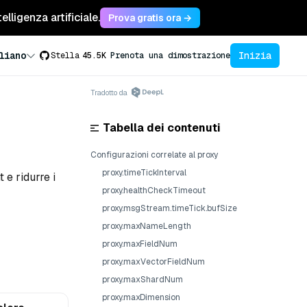
lligenza artificiale.
Prova gratis ora →
Inizia
liano
Stella
45.5K
Prenota una dimostrazione
Tradotto da
Tabella dei contenuti
Configurazioni correlate al proxy
proxy.timeTickInterval
 e ridurre i
proxy.healthCheckTimeout
proxy.msgStream.timeTick.bufSize
proxy.maxNameLength
proxy.maxFieldNum
proxy.maxVectorFieldNum
proxy.maxShardNum
proxy.maxDimension