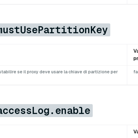
mustUsePartitionKey
V
p
stabilire se il proxy deve usare la chiave di partizione per
fa
accessLog.enable
V