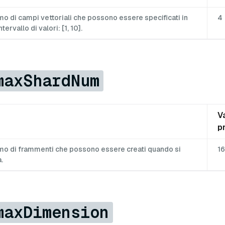
o di campi vettoriali che possono essere specificati in
4
tervallo di valori: [1, 10].
maxShardNum
V
p
mo di frammenti che possono essere creati quando si
16
.
maxDimension