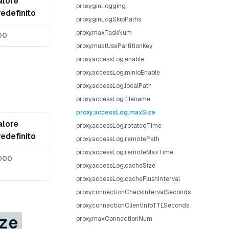
alore
proxy.ginLogging
redefinito
proxy.ginLogSkipPaths
proxy.maxTaskNum
00
proxy.mustUsePartitionKey
proxy.accessLog.enable
proxy.accessLog.minioEnable
proxy.accessLog.localPath
proxy.accessLog.filename
proxy.accessLog.maxSize
alore
proxy.accessLog.rotatedTime
redefinito
proxy.accessLog.remotePath
proxy.accessLog.remoteMaxTime
000
proxy.accessLog.cacheSize
proxy.accessLog.cacheFlushInterval
proxy.connectionCheckIntervalSeconds
proxy.connectionClientInfoTTLSeconds
ze
proxy.maxConnectionNum