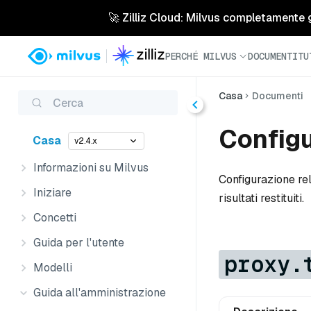
🚀 Zilliz Cloud: Milvus completamente ges
PERCHÉ MILVUS
DOCUMENTI
TU
Casa
Documenti
Cerca
Configu
Casa
v2.4.x
Informazioni su Milvus
Configurazione rela
Iniziare
risultati restituiti.
Concetti
Guida per l'utente
proxy.
Modelli
Guida all'amministrazione