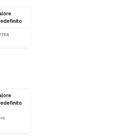
alore
redefinito
2768
alore
redefinito
ero