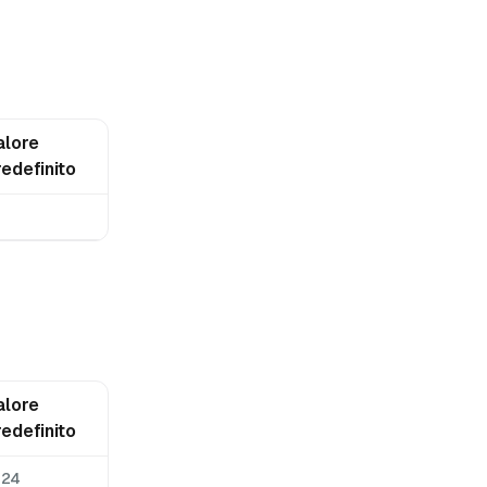
alore
redefinito
alore
redefinito
024