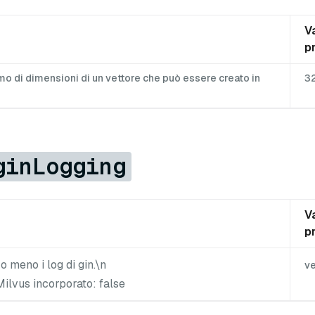
V
p
o di dimensioni di un vettore che può essere creato in
3
ginLogging
V
p
o meno i log di gin.\n
v
Milvus incorporato: false