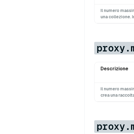
Il numero massim
una collezione. In
proxy.
Descrizione
Il numero massi
crea una raccolta
proxy.