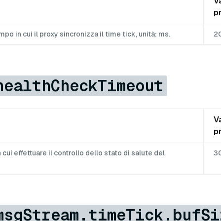
V
p
mpo in cui il proxy sincronizza il time tick, unità: ms.
2
healthCheckTimeout
V
p
n cui effettuare il controllo dello stato di salute del
3
msgStream.timeTick.bufSi