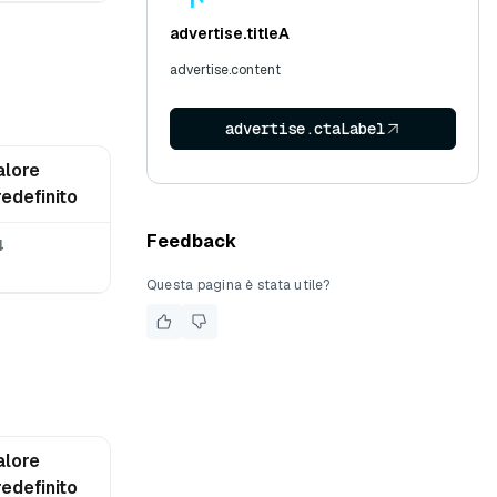
advertise.titleA
advertise.content
advertise.ctaLabel
alore
redefinito
Feedback
4
Questa pagina è stata utile?
alore
redefinito