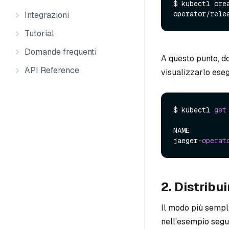
$ kubectl cre
Integrazioni
Tutorial
Domande frequenti
A questo punto, d
API Reference
visualizzarlo ese
$ kubectl 
get
NAME         
jaeger-
operat
2. Distribu
Il modo più sempl
nell'esempio segue