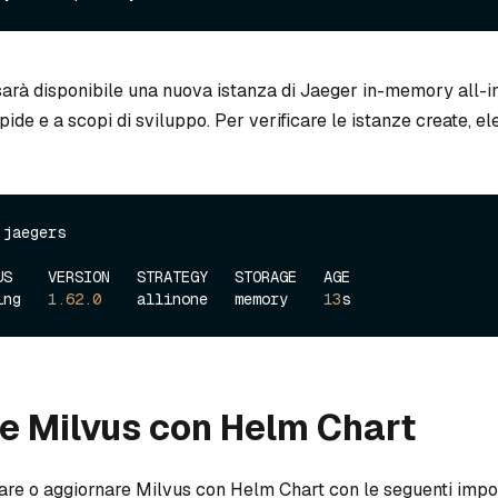
sarà disponibile una nuova istanza di Jaeger in-memory all-i
pide e a scopi di sviluppo. Per verificare le istanze create, el
 jaegers

US    VERSION   STRATEGY   STORAGE   AGE

ing   
1.62
.0
    allinone   memory    
13
re Milvus con Helm Chart
llare o aggiornare Milvus con Helm Chart con le seguenti impo