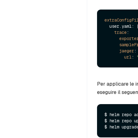
extraConfigFi
  user.
yaml
: |
trace
:

exporte
sampleF
jaeger
:

url
: 
Per applicare le i
eseguire il segue
$ helm repo a
$ helm repo up