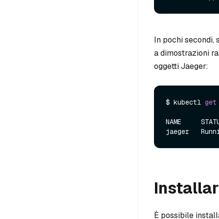
In pochi secondi, 
a dimostrazioni ra
oggetti Jaeger:
$ kubectl 
get
NAME     STAT
jaeger   Runn
Installa
È possibile insta