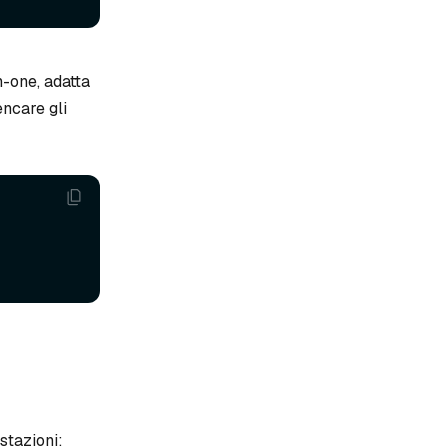
n-one, adatta
encare gli
stazioni: