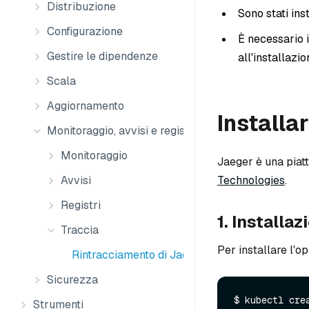
Distribuzione
Sono stati ins
Configurazione
È necessario i
Gestire le dipendenze
all'installazi
Scala
Aggiornamento
Installa
Monitoraggio, avvisi e registri
Monitoraggio
Jaeger è una piat
Technologies
.
Avvisi
Registri
1. Installa
Traccia
Per installare l'o
Rintracciamento di Jaeger
Sicurezza
$ kubectl cre
Strumenti