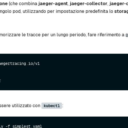
-one
(che combina
jaeger-agent
,
jaeger-collector
,
jaeger-
ingolo pod, utilizzando per impostazione predefinita lo
storag
morizzare le tracce per un lungo periodo, fare riferimento a
p
egertracing.io/v1

ssere utilizzato con
:
kubectl