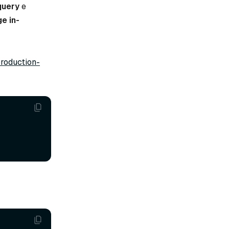
query
e
e in-
roduction-