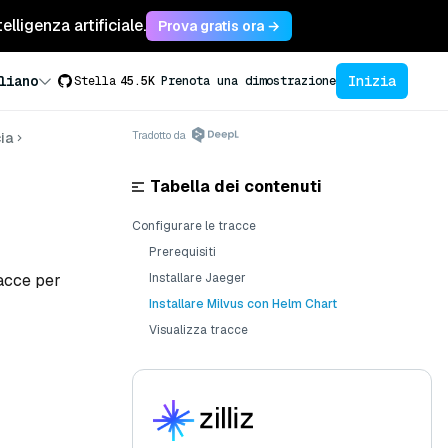
lligenza artificiale.
Prova gratis ora →
Inizia
liano
Stella
45.5K
Prenota una dimostrazione
Tradotto da
ia
Tabella dei contenuti
Configurare le tracce
Prerequisiti
racce per
Installare Jaeger
Installare Milvus con Helm Chart
Visualizza tracce