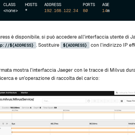
  CLASS    HOSTS   ADDRESS         PORTS   AGE

  <none>   *       
192.168
.122
.34
80
14
gress è disponibile, si può accedere all'interfaccia utente di 
. Sostituire
con l'indirizzo IP eff
p://${ADDRESS}
${ADDRESS}
mata mostra l'interfaccia Jaeger con le tracce di Milvus dur
icerca e un'operazione di raccolta del carico: