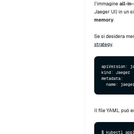
l'immagine
all-in
Jaeger UI) in un s
memory
.
Se si desidera me
strategy
.
apiVersion: ja
kind: Jaeger

metadata:

Il file YAML può e