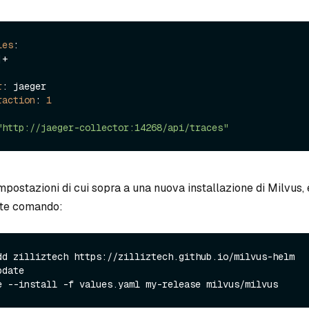
les
:

+

r
: jaeger

raction
: 
1
"http://jaeger-collector:14268/api/traces"
mpostazioni di cui sopra a una nuova installazione di Milvus, 
nte comando:
dd zilliztech https://zilliztech.github.io/milvus-helm

date
