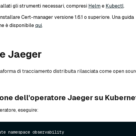
tallati gli strumenti necessari, compresi
Helm
e
Kubectl
.
nstallare Cert-manager versione 1.6.1 o superiore. Una guida
one è disponibile
qui
.
re Jaeger
taforma di tracciamento distribuita rilasciata come open sou
zione dell'operatore Jaeger su Kubern
peratore, eseguire:
ate namespace observability
