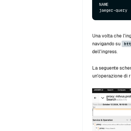
NAME         
jaeger-query 
Una volta che l'in
navigando su
htt
dell'ingress.
La seguente scher
un'operazione di r