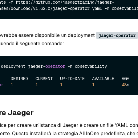
ate -f https://github.com/jaegertracing/jaeger-
ovrebbe essere disponibile un deployment
jaeger-operator
guendo il seguente comando:
 deployment jaeger-
operator
 -n observability

     DESIRED   CURRENT   UP-TO-DATE   AVAILABLE   AGE

or
1
1
1
1
48
ire Jaeger
ice per creare un'istanza di Jaeger è creare un file YAML co
nte. Questo installerà la strategia AllInOne predefinita, che 