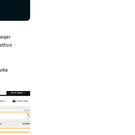
Jaeger
ettivo
ante