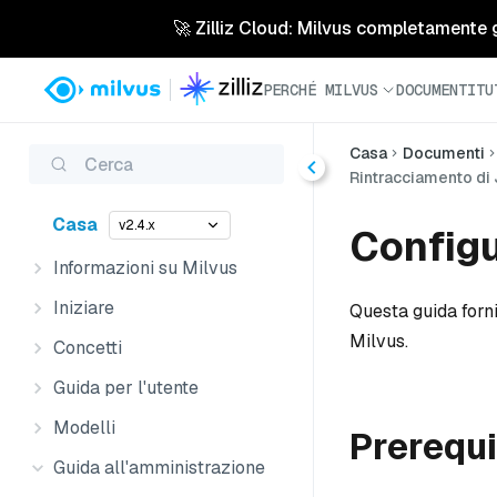
🚀 Zilliz Cloud: Milvus completamente ges
PERCHÉ MILVUS
DOCUMENTI
TU
Casa
Documenti
Cerca
Rintracciamento di
Casa
v2.4.x
Configu
Informazioni su Milvus
Iniziare
Questa guida forn
Milvus.
Concetti
Guida per l'utente
Modelli
Prerequi
Guida all'amministrazione