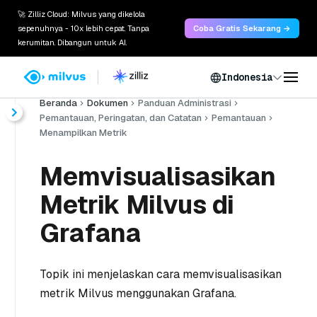
🚀 Zilliz Cloud: Milvus yang dikelola
sepenuhnya - 10x lebih cepat. Tanpa
Coba Gratis Sekarang →
kerumitan. Dibangun untuk AI.
Indonesia
Beranda
Dokumen
Panduan Administrasi
Pemantauan, Peringatan, dan Catatan
Pemantauan
Menampilkan Metrik
Memvisualisasikan
Metrik Milvus di
Grafana
Topik ini menjelaskan cara memvisualisasikan
metrik Milvus menggunakan Grafana.