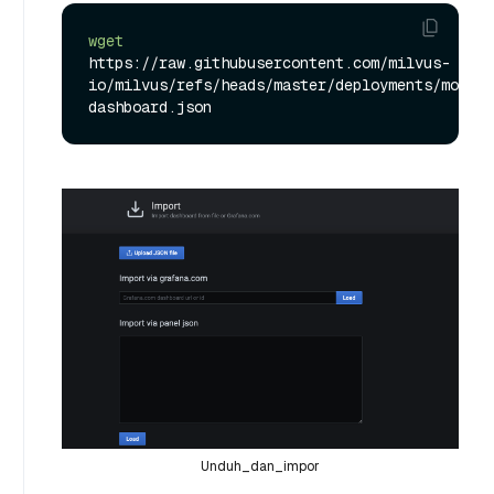
wget
https://raw.githubusercontent.com/milvus-
io/milvus/refs/heads/master/deployments/monito
Unduh_dan_impor