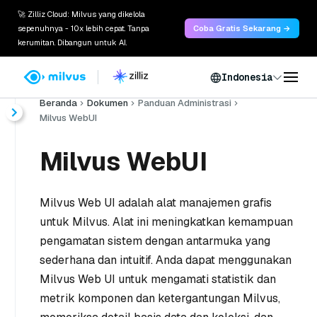
🚀 Zilliz Cloud: Milvus yang dikelola
sepenuhnya - 10x lebih cepat. Tanpa
Coba Gratis Sekarang →
kerumitan. Dibangun untuk AI.
Indonesia
Beranda
Dokumen
Panduan Administrasi
Milvus WebUI
Milvus WebUI
Milvus Web UI adalah alat manajemen grafis
untuk Milvus. Alat ini meningkatkan kemampuan
pengamatan sistem dengan antarmuka yang
sederhana dan intuitif. Anda dapat menggunakan
Milvus Web UI untuk mengamati statistik dan
metrik komponen dan ketergantungan Milvus,