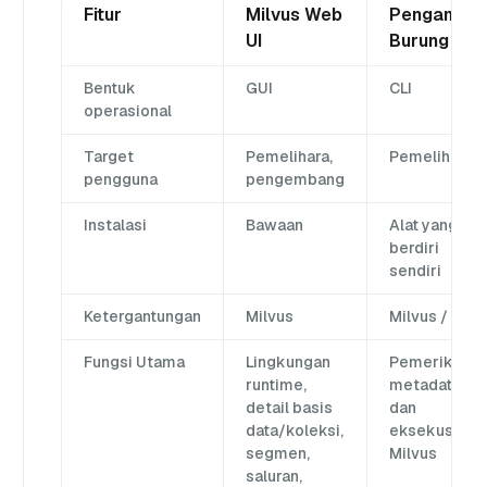
Fitur
Milvus Web
Pengamat
UI
Burung
Bentuk
GUI
CLI
operasional
Target
Pemelihara,
Pemelihara
pengguna
pengembang
Instalasi
Bawaan
Alat yang
berdiri
sendiri
Ketergantungan
Milvus
Milvus / etcd
Fungsi Utama
Lingkungan
Pemeriksaan
runtime,
metadata
detail basis
dan
data/koleksi,
eksekusi API
segmen,
Milvus
saluran,