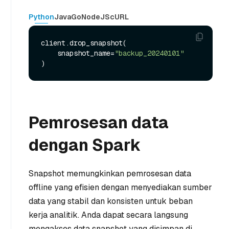
Python
Java
Go
NodeJS
cURL
client.drop_snapshot(

    snapshot_name=
"backup_20240101"
Pemrosesan data
dengan Spark
Snapshot memungkinkan pemrosesan data
offline yang efisien dengan menyediakan sumber
data yang stabil dan konsisten untuk beban
kerja analitik. Anda dapat secara langsung
mengakses data snapshot yang disimpan di