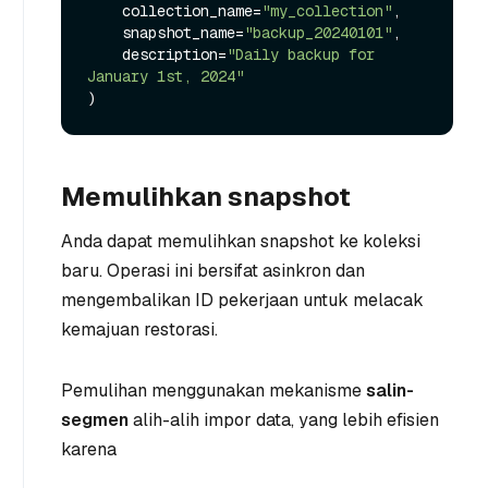
    collection_name=
"my_collection"
,

    snapshot_name=
"backup_20240101"
,

    description=
"Daily backup for 
January 1st, 2024"
Memulihkan snapshot
Anda dapat memulihkan snapshot ke koleksi
baru. Operasi ini bersifat asinkron dan
mengembalikan ID pekerjaan untuk melacak
kemajuan restorasi.
Pemulihan menggunakan mekanisme
salin-
segmen
alih-alih impor data, yang lebih efisien
karena