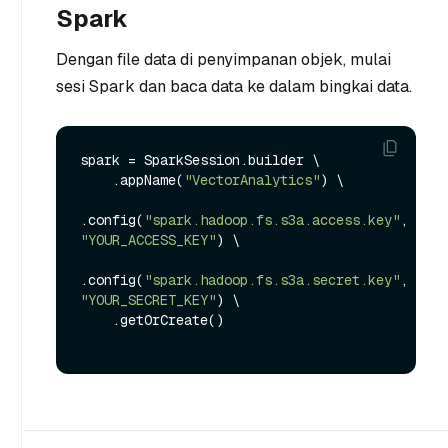
Spark
Dengan file data di penyimpanan objek, mulai
sesi Spark dan baca data ke dalam bingkai data.
spark = SparkSession.builder \

    .appName(
"VectorAnalytics"
) \

.config(
"spark.hadoop.fs.s3a.access.key"
, 
"YOUR_ACCESS_KEY"
) \

.config(
"spark.hadoop.fs.s3a.secret.key"
, 
"YOUR_SECRET_KEY"
) \

    .getOrCreate()
