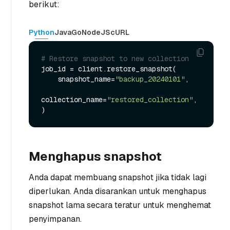
berikut:
Python
Java
Go
NodeJS
cURL
# Restore snapshot to new collection
job_id = client.restore_snapshot(

    snapshot_name=
"backup_20240101"
,

collection_name=
"restored_collection"
,

Menghapus snapshot
Anda dapat membuang snapshot jika tidak lagi
diperlukan. Anda disarankan untuk menghapus
snapshot lama secara teratur untuk menghemat
penyimpanan.