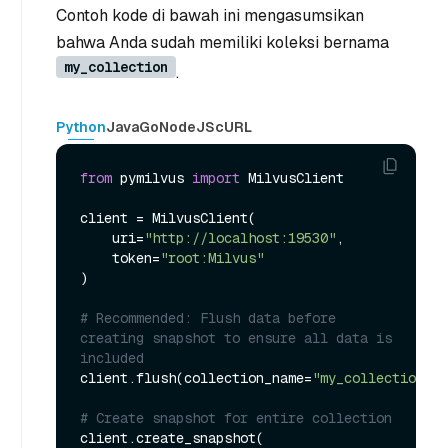
Contoh kode di bawah ini mengasumsikan
bahwa Anda sudah memiliki koleksi bernama
my_collection
.
Python
Java
Go
NodeJS
cURL
from
 pymilvus 
import
 MilvusClient

client = MilvusClient(

    uri=
"http://localhost:19530"
,

    token=
"root:Milvus"
)

# Recommended: Flush data before 
creating snapshot to ensure all data is 
included
client.flush(collection_name=
"my_collection"
)

# Create snapshot for entire collection
client.create_snapshot(
