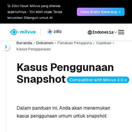
🚀 Zilliz Cloud: Milvus yang dikelola
sepenuhnya - 10x lebih cepat. Tanpa
Coba Gratis Sekarang →
kerumitan. Dibangun untuk AI.
Indonesia
Beranda
Dokumen
Panduan Pengguna
Cuplikan
Kasus Penggunaan
Kasus Penggunaan
Snapshot
Compatible with Milvus 3.0.x
Dalam panduan ini, Anda akan menemukan
kasus penggunaan umum untuk snapshot.