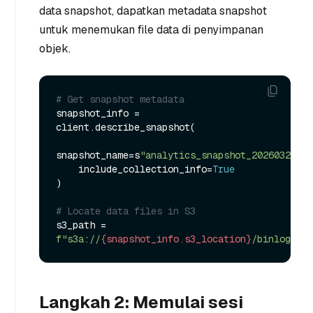
data snapshot, dapatkan metadata snapshot
untuk menemukan file data di penyimpanan
objek.
# Get snapshot metadata
snapshot_info = 
client.describe_snapshot(

snapshot_name=s
"analytics_snapshot_20260321"
,

    include_collection_info=
True
)

# Locate data files in S3
s3_path = 
f"s3a://
{snapshot_info.s3_location}
/binlogs/"
Langkah 2: Memulai sesi