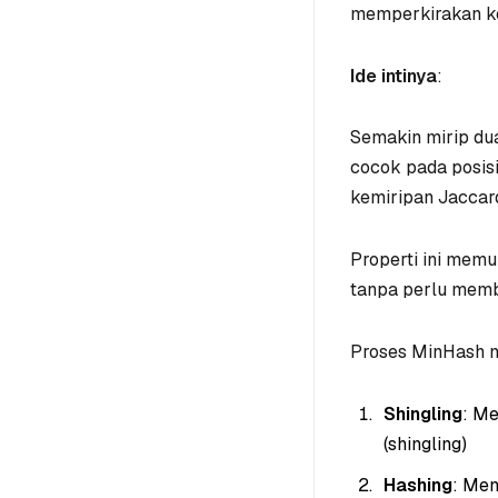
memperkirakan kem
Ide intinya
:
Semakin mirip du
cocok pada posis
kemiripan Jaccard
Properti ini mem
tanpa perlu memb
Proses MinHash m
Shingling
: M
(shingling)
Hashing
: Men