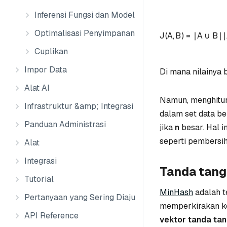
Inferensi Fungsi dan Model
Optimalisasi Penyimpanan
J
(
A
,
B
)
=
∣
A
∪
B
∣
∣
Cuplikan
Impor Data
Di mana nilainya b
Alat AI
Namun, menghitun
Infrastruktur &amp; Integrasi Data
dalam set data b
Panduan Administrasi
jika
n
besar. Hal 
seperti pembersi
Alat
Integrasi
Tanda tang
Tutorial
MinHash
adalah t
Pertanyaan yang Sering Diajukan
memperkirakan ke
API Reference
vektor tanda ta