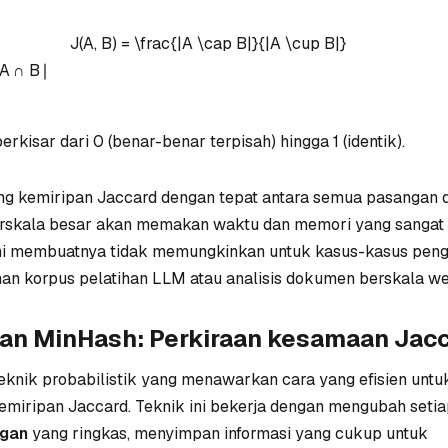
J(A, B) = \frac{|A \cap B|}{|A \cup B|}
A
∩
B
∣
erkisar dari 0 (benar-benar terpisah) hingga 1 (identik).
g kemiripan Jaccard dengan tepat antara semua pasangan
erskala besar akan memakan waktu dan memori yang sangat
ini membuatnya tidak memungkinkan untuk kasus-kasus pen
han korpus pelatihan LLM atau analisis dokumen berskala we
an MinHash: Perkiraan kesamaan Jac
eknik probabilistik yang menawarkan cara yang efisien untu
miripan Jaccard. Teknik ini bekerja dengan mengubah setia
ngan
yang ringkas, menyimpan informasi yang cukup untuk