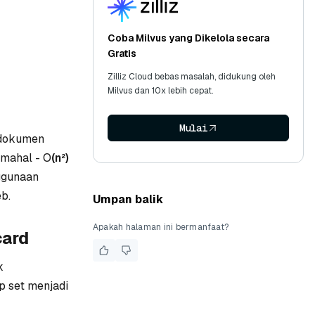
Coba Milvus yang Dikelola secara
Gratis
Zilliz Cloud bebas masalah, didukung oleh
Milvus dan 10x lebih cepat.
Mulai
 dokumen
 mahal - O
(n²)
ggunaan
b.
Umpan balik
Apakah halaman ini bermanfaat?
card
k
p set menjadi