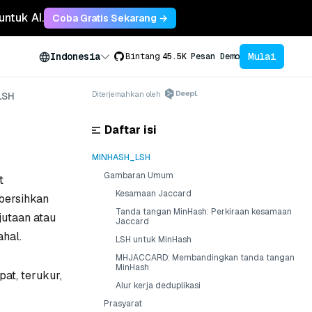
untuk AI.
Coba Gratis Sekarang →
Mulai
Indonesia
Bintang
45.5K
Pesan Demo
Diterjemahkan oleh
LSH
Daftar isi
MINHASH_LSH
Gambaran Umum
t
Kesamaan Jaccard
bersihkan
Tanda tangan MinHash: Perkiraan kesamaan
jutaan atau
Jaccard
ahal.
LSH untuk MinHash
MHJACCARD: Membandingkan tanda tangan
MinHash
at, terukur,
Alur kerja deduplikasi
Prasyarat