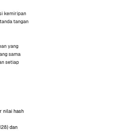
si kemiripan
tanda tangan
pan yang
yang sama
an setiap
r
nilai hash
 128)
dan