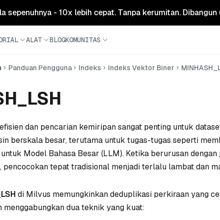
ola sepenuhnya - 10x lebih cepat. Tanpa kerumitan. Dibangun 
ORIAL
ALAT
BLOG
KOMUNITAS
n
Panduan Pengguna
Indeks
Indeks Vektor Biner
MINHASH_
SH_LSH
efisien dan pencarian kemiripan sangat penting untuk datase
in berskala besar, terutama untuk tugas-tugas seperti mem
 untuk Model Bahasa Besar (LLM). Ketika berurusan dengan 
 pencocokan tepat tradisional menjadi terlalu lambat dan m
_LSH
di Milvus memungkinkan deduplikasi perkiraan yang cep
n menggabungkan dua teknik yang kuat: