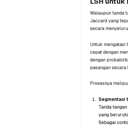
LSH untuk
Walaupun tanda t
Jaccard yang tep
secara menyeluruh
Untuk mengatasi h
cepat dengan mem
dengan probabili
pasangan secara 
Prosesnya meliput
Segmentasi t
Tanda tanga
yang beruruta
Sebagai conto