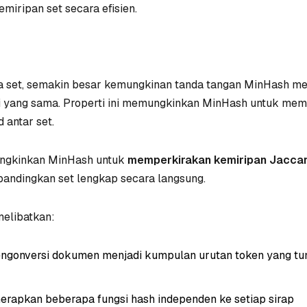
iripan set secara efisien.
a set, semakin besar kemungkinan tanda tangan MinHash m
i yang sama. Properti ini memungkinkan MinHash untuk me
 antar set.
ungkinkan MinHash untuk
memperkirakan kemiripan Jacca
andingkan set lengkap secara langsung.
elibatkan:
engonversi dokumen menjadi kumpulan urutan token yang tu
erapkan beberapa fungsi hash independen ke setiap sirap