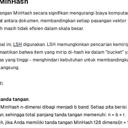
 MinHash
angan MinHash secara signifikan mengurangi biaya komputa
at antara dokumen, membandingkan setiap pasangan vektor 
 masih tidak efisien dalam skala besar.
al ini,
LSH
digunakan. LSH memungkinkan pencarian kemiri
astikan bahwa item yang mirip di-hash ke dalam "bucket" 
tas yang tinggi - menghindari kebutuhan untuk membandingk
langsung.
i:
anda tangan:
n MinHash
n-dimensi
dibagi menjadi
b
band. Setiap pita berisi
n, sehingga total panjang tanda tangan memenuhi:
n = b × r
.
h, jika Anda memiliki tanda tangan MinHash 128 dimensi
(n =