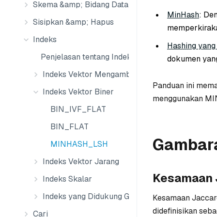
Skema &amp; Bidang Data
MinHash
: De
Sisipkan &amp; Hapus
memperkiraka
Indeks
Hashing yang 
Penjelasan tentang Indeks
dokumen yang
Indeks Vektor Mengambang
Panduan ini meman
Indeks Vektor Biner
menggunakan MIN
BIN_IVF_FLAT
BIN_FLAT
Gambar
MINHASH_LSH
Indeks Vektor Jarang
Kesamaan 
Indeks Skalar
Indeks yang Didukung GPU
Kesamaan Jaccard
didefinisikan seba
Cari