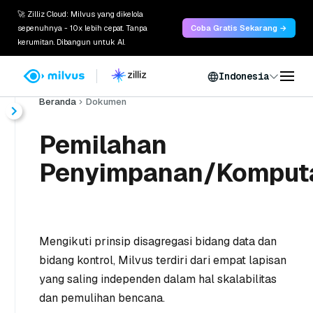
🚀 Zilliz Cloud: Milvus yang dikelola
sepenuhnya - 10x lebih cepat. Tanpa
Coba Gratis Sekarang →
kerumitan. Dibangun untuk AI.
Indonesia
Beranda
Dokumen
Pemilahan
Penyimpanan/Komput
Mengikuti prinsip disagregasi bidang data dan
bidang kontrol, Milvus terdiri dari empat lapisan
yang saling independen dalam hal skalabilitas
dan pemulihan bencana.