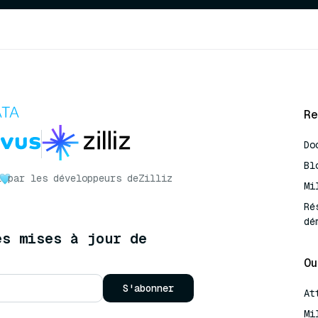
Re
Do
Bl
r
par les développeurs de
Zilliz
Mi
Ré
dé
es mises à jour de
Ou
S'abonner
At
Mi