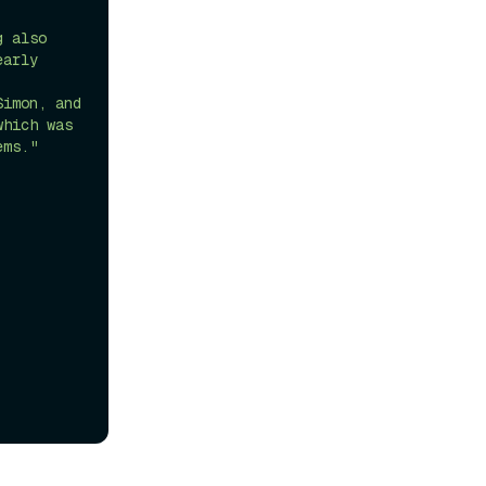
 also 
arly 
imon, and 
hich was 
ems."