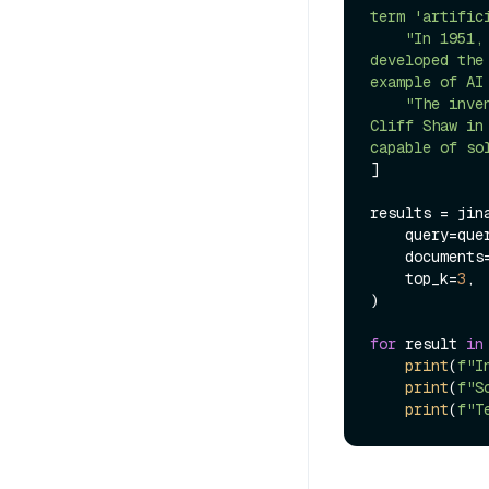
term 'artific
"In 1951,
developed the
example of AI
"The inve
Cliff Shaw in
capable of so
]

results = jina
    query=query,

    documents=documents,

    top_k=
3
,

)

for
 result 
in
print
(
f"I
print
(
f"S
print
(
f"T