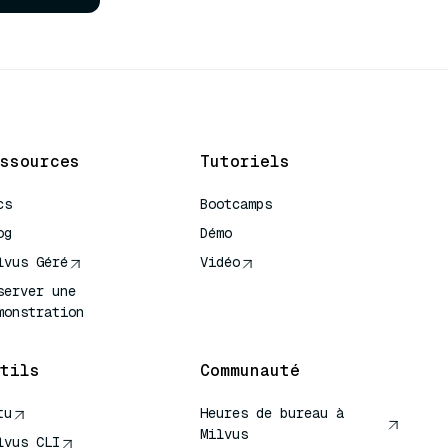
ssources
Tutoriels
cs
Bootcamps
og
Démo
lvus Géré
Vidéo
server une
monstration
tils
Communauté
tu
Heures de bureau à
Milvus
lvus CLI