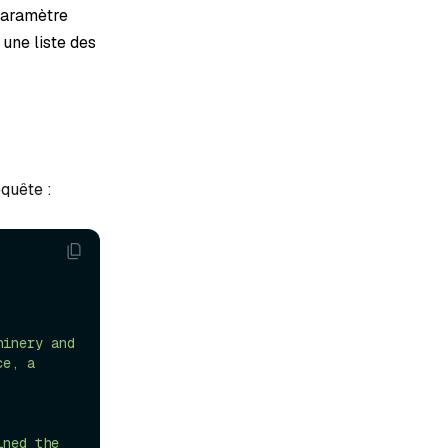
 paramètre
 une liste des
equête :
inery and 
e, a 
ned the 