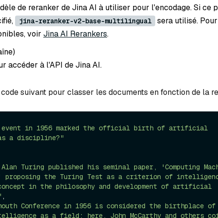
èle de reranker de Jina AI à utiliser pour l'encodage. Si ce
ifié,
sera utilisé. Pour
jina-reranker-v2-base-multilingual
nibles, voir
Jina AI Rerankers
.
aîne
)
r accéder à l'API de Jina AI.
e code suivant pour classer les documents en fonction de la r
 event in 1956 marked the official birth of artificial 
as a discipline?"
 Alan Turing published his seminal paper, 'Computing Mach
' proposing the Turing Test as a criterion of intelligenc
concept in the philosophy and development of artificial 
"
,

mouth Conference in 1956 is considered the birthplace of 
telligence as a field; here, John McCarthy and others coi