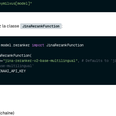
pymilvus[model]"
z la classe
:
JinaRerankFunction
.model.reranker 
import
 JinaRerankFunction

RerankFunction(

e=
"jina-reranker-v2-base-multilingual"
, 
# Defaults to `j
ase-multilingual`
(chaîne
)