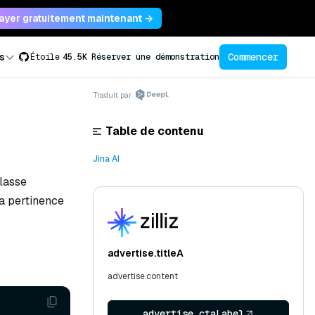
ayer gratuitement maintenant →
Commencer
s
Étoile
45.5K
Réserver une démonstration
Traduit par
Table de contenu
Jina AI
classe
la pertinence
advertise.titleA
advertise.content
advertise.ctaLabel