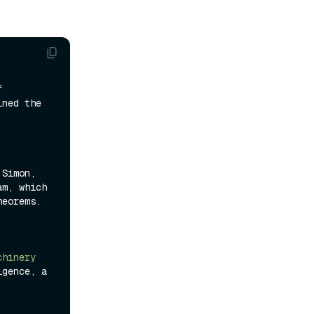
 
ned the 
 Allen Newell, Herbert A. Simon, 
m, which 
eorems.

hinery 
gence, a 