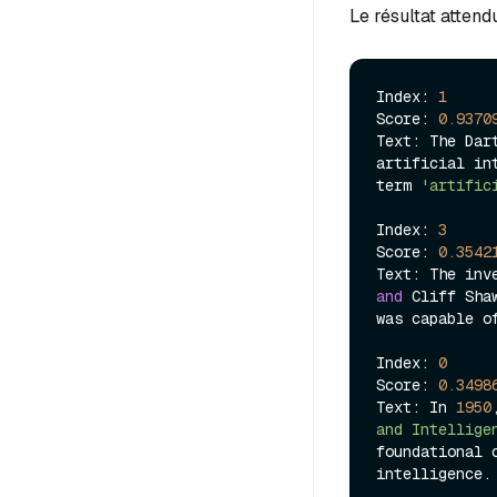
Le résultat attendu
Index: 
1
Score: 
0.9370
Text: The Dar
artificial in
term 
'artific
Index: 
3
Score: 
0.3542
Text: The inv
and
 Cliff Sha
was capable o
Index: 
0
Score: 
0.3498
Text: In 
1950
and Intellige
foundational 