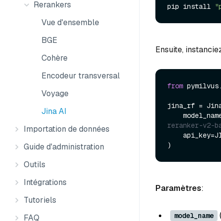
Rerankers
pip install 
"
Vue d'ensemble
BGE
Ensuite, instancie
Cohère
Encodeur transversal
from
 pymilvus
Voyage
jina_rf = Jina
Jina AI
    model_nam
reranker-v2-b
Importation de données
    api_key=JINAAI_API_KEY

Guide d'administration
Outils
Intégrations
Paramètres
:
Tutoriels
model_name
FAQ