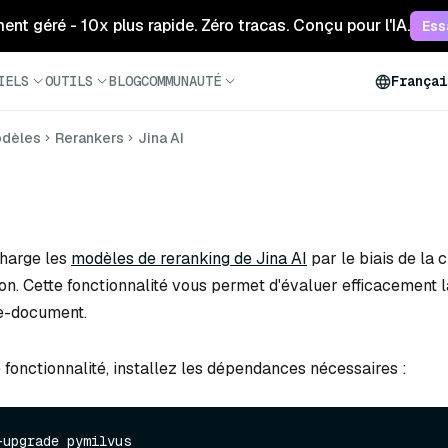
ment géré - 10x plus rapide. Zéro tracas. Conçu pour l'IA.
Ess
IELS
OUTILS
BLOG
COMMUNAUTÉ
Françai
dèles
Rerankers
Jina AI
charge les
modèles de reranking de Jina AI
par le biais de la 
n. Cette fonctionnalité vous permet d'évaluer efficacement 
te-document.
e fonctionnalité, installez les dépendances nécessaires :
upgrade pymilvus
