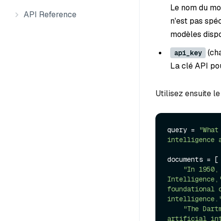
Le nom du mod
API Reference
n'est pas spéc
modèles dispo
(ch
api_key
La clé API pou
Utilisez ensuite l
query = 
"What
intelligence 
documents = [

"In 1950,
Intelligence,
foundational 
intelligence.
"The Dart
artificial in