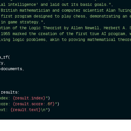
ial intelligence' and laid out its basic goals."
,

 British mathematician and computer scientist Alan Turing
 first program designed to play chess, demonstrating an e
 in game strategy."
,

ntion of the Logic Theorist by Allen Newell, Herbert A. S
 1955 marked the creation of the first true AI program, w
lving logic problems, akin to proving mathematical theor
_rf(

 results:

ndex: 
{result.index}
"
)

core: 
{result.score:
.6
f}
"
)

ext: 
{result.text}
\n"