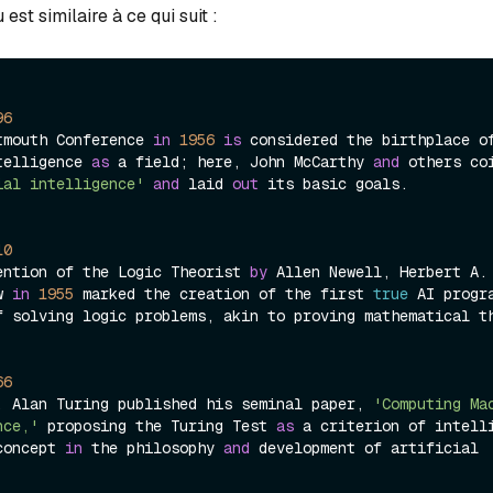
 est similaire à ce qui suit :
96
tmouth Conference 
in
1956
is
 considered the birthplace of
telligence 
as
 a field; here, John McCarthy 
and
 others coi
ial intelligence'
and
 laid 
out
 its basic goals.

10
ention of the Logic Theorist 
by
w 
in
1955
 marked the creation of the first 
true
 AI progra
f solving logic problems, akin to proving mathematical th
66
, Alan Turing published his seminal paper, 
'Computing Mac
nce,'
 proposing the Turing Test 
as
 a criterion of intelli
concept 
in
 the philosophy 
and
 development of artificial 