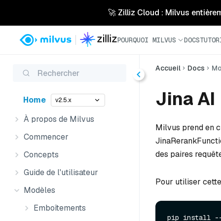
🚀 Zilliz Cloud : Milvus entière
POURQUOI MILVUS
DOCS
TUTOR
Accueil
Docs
Mo
Rechercher
Jina AI
Home
v2.5.x
À propos de Milvus
Milvus prend en 
Commencer
JinaRerankFunctio
des paires requê
Concepts
Guide de l'utilisateur
Pour utiliser cett
Modèles
Emboîtements
pip install --