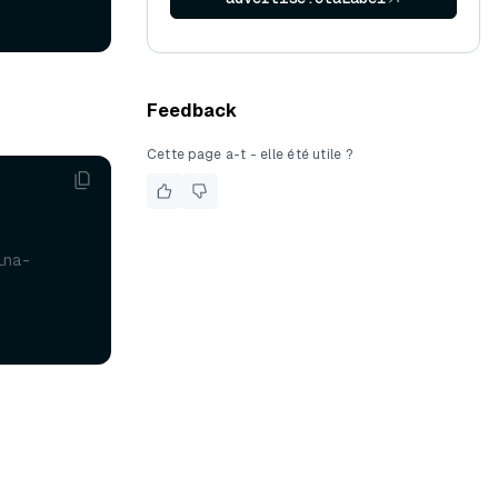
Feedback
Cette page a-t - elle été utile ?
ina-