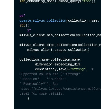
len
(embedding_model.embed_query(
"foo"
))

def
create_milvus_collection
(
collection_name: 
str
):

if
milvus_client.has_collection(collection_name=c
milvus_client.drop_collection(collection_name=
    milvus_client.create_collection(

collection_name=collection_name,

        dimension=embedding_dim,

        consistency_level=
"Strong"
,  
# 
Supported values are (`"Strong"`, 
`"Session"`, `"Bounded"`, 
`"Eventually"`). See 
https://milvus.io/docs/consistency.md#Consiste
Level for more details.
    )
