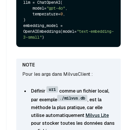
llm = ChatOpenAI(

    model=
"gpt-4o"
,

    temperature=
0
,

)

embedding_model = 
OpenAIEmbeddings(model=
"text-embedding-
3-small"
Pour les args dans MilvusClient :
uri
Définir
comme un fichier local,
./milvus.db
par exemple
, est la
méthode la plus pratique, car elle
utilise automatiquement
Milvus Lite
pour stocker toutes les données dans