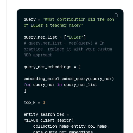
query = 
"What contribution did the son 
of Euler's teacher make?"
query_ner_list = [
"Euler"
# query_ner_list = ner(query) # In 
practice, replace it with your custom 
NER approach
query_ner_embeddings = [

embedding_model.embed_query(query_ner) 
for
 query_ner 
in
 query_ner_list

]

top_k = 
3
entity_search_res = 
milvus_client.search(

    collection_name=entity_col_name,

    data=query_ner_embeddings,
