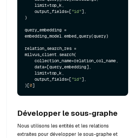
    limit=top_k,

    output_fields=[
"id"
],

)

query_embedding = 
embedding_model.embed_query(query)

relation_search_res = 
milvus_client.search(

    collection_name=relation_col_name,

    data=[query_embedding],

    limit=top_k,

    output_fields=[
"id"
],

)[
0
Développer le sous-graphe
Nous utilisons les entités et les relations
extraites pour développer le sous-graphe et