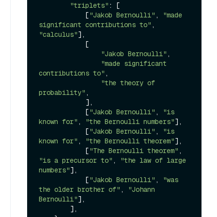
"triplets"
: [

            [
"Jakob Bernoulli"
, 
"made 
significant contributions to"
, 
"calculus"
],

            [

"Jakob Bernoulli"
,

"made significant 
contributions to"
,

"the theory of 
probability"
,

            ],

            [
"Jakob Bernoulli"
, 
"is 
known for"
, 
"the Bernoulli numbers"
],

            [
"Jakob Bernoulli"
, 
"is 
known for"
, 
"the Bernoulli theorem"
],

            [
"The Bernoulli theorem"
, 
"is a precursor to"
, 
"the law of large 
numbers"
],

            [
"Jakob Bernoulli"
, 
"was 
the older brother of"
, 
"Johann 
Bernoulli"
],

        ],
