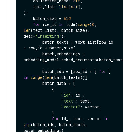
    collection_name: 
str
,

    text_list: 
list
[
str
):

    batch_size = 
512
for
 row_id 
in
 tqdm(
range
(
0
, 
len
(text_list), batch_size), 
desc=
"Inserting"
):

        batch_texts = text_list[row_id 
: row_id + batch_size]

        batch_embeddings = 
embedding_model.embed_documents(batch_texts)

        batch_ids = [row_id + j 
for
 j 
in
range
(
len
(batch_texts))]

        batch_data = [

            {

"id"
: id_,

"text"
: text,

"vector"
: vector,

            }

for
 id_, text, vector 
in
zip
(batch_ids, batch_texts, 
batch_embeddings)
