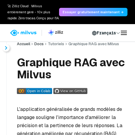
🚀 Zilliz Cloud : Milvus
entièrement géré - 10x plus
Essayer gratuitement maintenant →
rapide. Zéro tracas. Conçu pour l'IA.
Français
Accueil
Docs
Tutoriels
Graphique RAG avec Milvus
Graphique RAG avec
Milvus
L'application généralisée de grands modèles de
langage souligne l'importance d'améliorer la
précision et la pertinence de leurs réponses. La
génération améliorée par récupération (RAG)