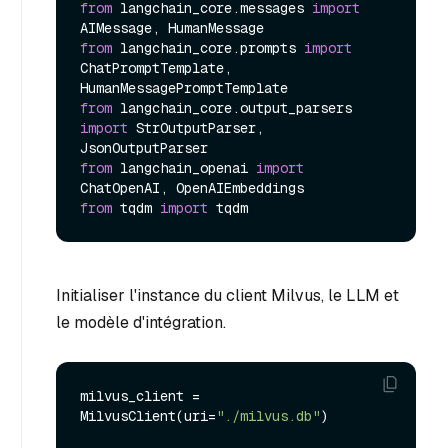
from
 langchain_core.messages 
import
from
 langchain_core.prompts 
import
ChatPromptTemplate, 
from
 langchain_core.output_parsers 
import
 StrOutputParser, 
from
 langchain_openai 
import
from
 tqdm 
import
Initialiser l'instance du client Milvus, le LLM et
le modèle d'intégration.
milvus_client = 
MilvusClient(uri=
"./milvus.db"
)
