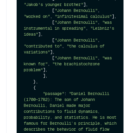
"Jakob's younger brother"
],

            [
"Johann Bernoulli"
, 
"worked on"
, 
"infinitesimal calculus"
],

            [
"Johann Bernoulli"
, 
"was 
instrumental in spreading"
, 
"Leibniz's 
ideas"
],

            [
"Johann Bernoulli"
, 
"contributed to"
, 
"the calculus of 
variations"
],

            [
"Johann Bernoulli"
, 
"was 
known for"
, 
"the brachistochrone 
problem"
],

        ],

    },

    {

"passage"
: 
"Daniel Bernoulli 
(1700–1782): The son of Johann 
Bernoulli, Daniel made major 
contributions to fluid dynamics, 
probability, and statistics. He is most 
famous for Bernoulli’s principle, which 
describes the behavior of fluid flow 