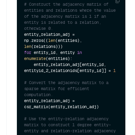
# Construct the adjacency matrix of 
entities and relations where the value 
of the adjacency matrix is 1 if an 
entity is related to a relation, 
otherwise 0.
entity_relation_adj = 
np.zeros((
len
(entities), 
len
for
 entity_id, entity 
in
enumerate
(entities):

    entity_relation_adj[entity_id, 
entityid_2_relationids[entity_id]] = 
1
# Convert the adjacency matrix to a 
sparse matrix for efficient 
computation.
entity_relation_adj = 
csr_matrix(entity_relation_adj)

# Use the entity-relation adjacency 
matrix to construct 1 degree entity-
entity and relation-relation adjacency 