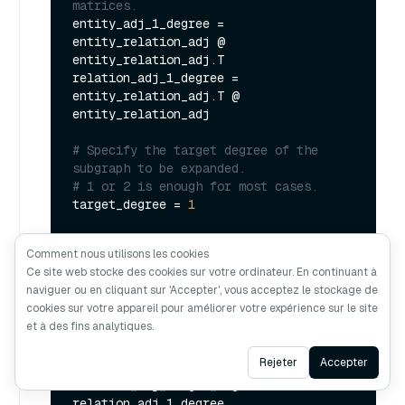
matrices.
entity_adj_1_degree = 
entity_relation_adj @ 
entity_relation_adj.T

relation_adj_1_degree = 
entity_relation_adj.T @ 
entity_relation_adj

# Specify the target degree of the 
subgraph to be expanded.
# 1 or 2 is enough for most cases.
target_degree = 
1
# Compute the target degree adjacency 
Comment nous utilisons les cookies
matrices using matrix multiplication.
Ce site web stocke des cookies sur votre ordinateur. En continuant à
entity_adj_target_degree = 
naviguer ou en cliquant sur 'Accepter', vous acceptez le stockage de
cookies sur votre appareil pour améliorer votre expérience sur le site
for
 _ 
in
range
(target_degree - 
1
):

et à des fins analytiques.
    entity_adj_target_degree = 
entity_adj_target_degree * 
Ask AI
Rejeter
Accepter
entity_adj_1_degree

relation_adj_target_degree = 