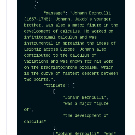
    },

    {

"passage"
: 
"Johann Bernoulli 
(1667–1748): Johann, Jakob’s younger 
brother, was also a major figure in the 
development of calculus. He worked on 
infinitesimal calculus and was 
instrumental in spreading the ideas of 
Leibniz across Europe. Johann also 
contributed to the calculus of 
variations and was known for his work 
on the brachistochrone problem, which 
is the curve of fastest descent between 
two points."
,

"triplets"
: [

            [

"Johann Bernoulli"
,

"was a major figure 
of"
,

"the development of 
calculus"
,

            ],

            [
"Johann Bernoulli"
, 
"was"
, 