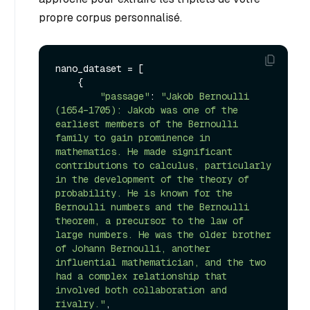
propre corpus personnalisé.
nano_dataset = [

    {

"passage"
: 
"Jakob Bernoulli 
(1654–1705): Jakob was one of the 
earliest members of the Bernoulli 
family to gain prominence in 
mathematics. He made significant 
contributions to calculus, particularly 
in the development of the theory of 
probability. He is known for the 
Bernoulli numbers and the Bernoulli 
theorem, a precursor to the law of 
large numbers. He was the older brother 
of Johann Bernoulli, another 
influential mathematician, and the two 
had a complex relationship that 
involved both collaboration and 
rivalry."
,
