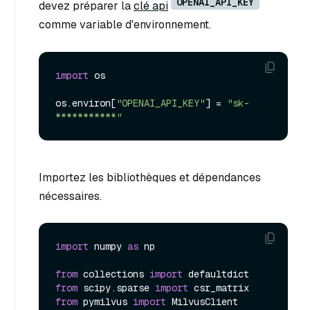
OPENAI_API_KEY
devez préparer la
clé api
comme variable d'environnement.
import
 os

os.environ[
"OPENAI_API_KEY"
] = 
"sk-
***********"
Importez les bibliothèques et dépendances
nécessaires.
import
 numpy 
as
 np

from
 collections 
import
from
 scipy.sparse 
import
from
 pymilvus 
import