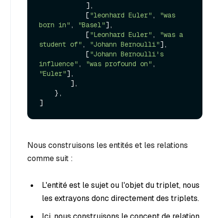
            ],

            [
"leonhard Euler"
, 
"was 
born in"
, 
"Basel"
],

            [
"Leonhard Euler"
, 
"was a 
student of"
, 
"Johann Bernoulli"
],

            [
"Johann Bernoulli's 
influence"
, 
"was profound on"
, 
"Euler"
],

        ],

    },

Nous construisons les entités et les relations
comme suit :
L'entité est le sujet ou l'objet du triplet, nous
les extrayons donc directement des triplets.
Ici, nous construisons le concept de relation