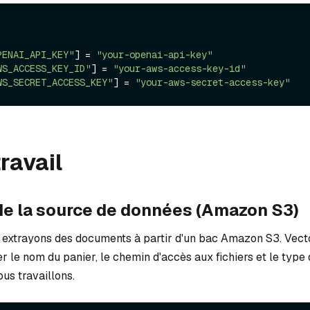
PENAI_API_KEY"
] = 
"your-openai-api-key"
WS_ACCESS_KEY_ID"
] = 
"your-aws-access-key-id"
WS_SECRET_ACCESS_KEY"
] = 
"your-aws-secret-access-key"
travail
 de la source de données (Amazon S3)
 extrayons des documents à partir d'un bac Amazon S3. Vec
r le nom du panier, le chemin d'accès aux fichiers et le typ
us travaillons.