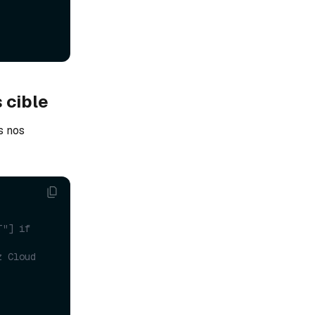
 cible
s nos
"] if 
z Cloud