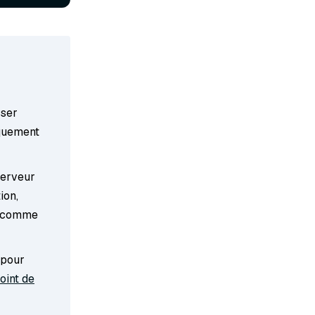
sser
iquement
serveur
ion,
, comme
 pour
oint de