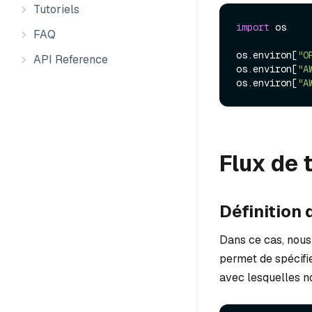
Tutoriels
import
 os

FAQ
os.environ[
"O
API Reference
os.environ[
"A
os.environ[
"A
Flux de 
Définition
Dans ce cas, nous
permet de spécifie
avec lesquelles no