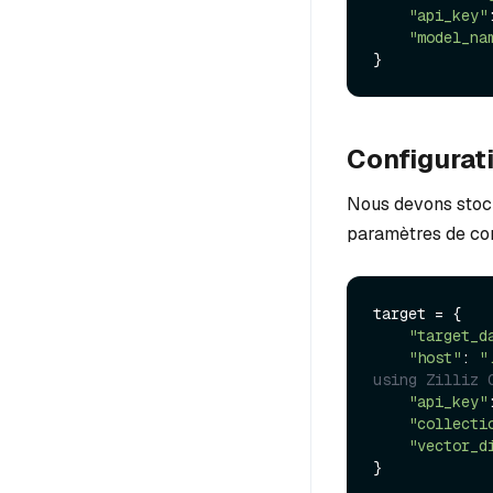
"api_key"
"model_na
Configurat
Nous devons stock
paramètres de conn
target = {

"target_d
"host"
: 
"
using Zilliz 
"api_key"
"collecti
"vector_d