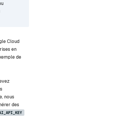
nu
u
gle Cloud
rises en
exemple de
devez
es
e, nous
nérer des
AI_API_KEY