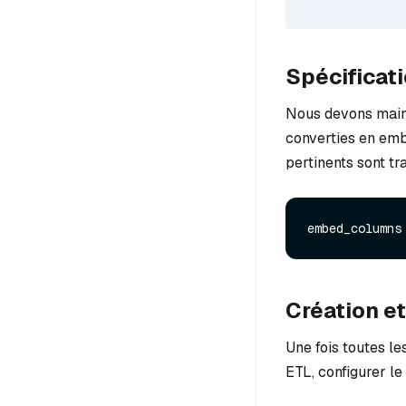
Spécificati
Nous devons maint
converties en emb
pertinents sont tra
embed_columns
Création e
Une fois toutes le
ETL, configurer le