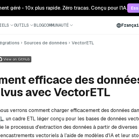
ment géré - 10x plus rapide. Zéro tracas. Conçu pour l'IA.
Ess
IELS
OUTILS
BLOG
COMMUNAUTÉ
Françai
tégrations
Sources de données
VectorETL
ment efficace des donnée
lvus avec VectorETL
 nous verrons comment charger efficacement des données dan
TL
, un cadre ETL léger conçu pour les bases de données vecto
e le processus d'extraction des données à partir de diverses 
 encastrements vectoriels à l'aide de modèles d'IA et leur s