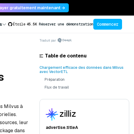
ayer gratuitement maintenant →
Commencer
s
Étoile
45.5K
Réserver une démonstration
Traduit par
Table de contenu
Chargement efficace des données dans Milvus
avec VectorETL
s
Préparation
Flux de travail
s Milvus à
rielles.
sources, leur
advertise.titleA
tockage dans