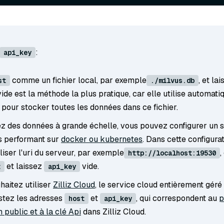
:
api_key
comme un fichier local, par exemple
, et lai
st
./milvus.db
ide est la méthode la plus pratique, car elle utilise automat
pour stocker toutes les données dans ce fichier.
ez des données à grande échelle, vous pouvez configurer un 
s performant sur
docker ou kubernetes
. Dans cette configurat
iliser l'uri du serveur, par exemple
http://localhost:19530
et laissez
vide.
t
api_key
haitez utiliser
Zilliz Cloud
, le service cloud entièrement géré
ustez les adresses
et
, qui correspondent au
p
host
api_key
 public et à la clé Api
dans Zilliz Cloud.