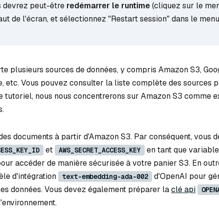
us devrez peut-être
redémarrer le runtime
(cliquez sur le me
ut de l'écran, et sélectionnez "Restart session" dans le men
te plusieurs sources de données, y compris Amazon S3, Goo
e, etc. Vous pouvez consulter la liste complète des sources p
ce tutoriel, nous nous concentrerons sur Amazon S3 comme 
s.
des documents à partir d'Amazon S3. Par conséquent, vous 
et
en tant que variabl
CESS_KEY_ID
AWS_SECRET_ACCESS_KEY
our accéder de manière sécurisée à votre panier S3. En outr
èle d'intégration
d'OpenAI pour gé
text-embedding-ada-002
 les données. Vous devez également préparer la
clé api
OPEN
'environnement.