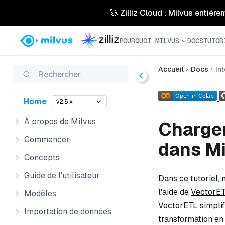
🚀 Zilliz Cloud : Milvus entière
POURQUOI MILVUS
DOCS
TUTOR
Accueil
Docs
In
Rechercher
Home
v2.5.x
À propos de Milvus
Charge
Commencer
dans Mi
Concepts
Guide de l'utilisateur
Dans ce tutoriel,
l'aide de
VectorE
Modèles
VectorETL simplifi
Importation de données
transformation en