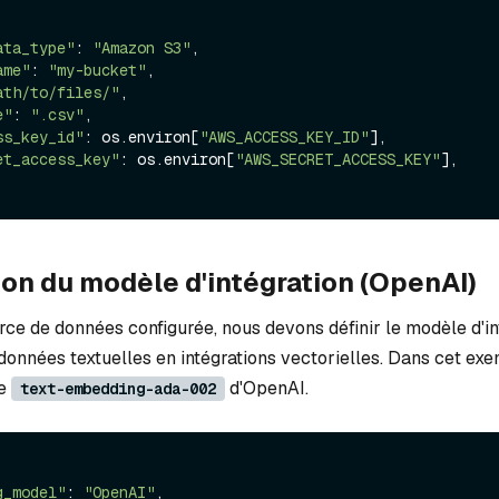
ata_type"
: 
"Amazon S3"
,

ame"
: 
"my-bucket"
,

ath/to/files/"
,

e"
: 
".csv"
,

ss_key_id"
: os.environ[
"AWS_ACCESS_KEY_ID"
],

et_access_key"
: os.environ[
"AWS_SECRET_ACCESS_KEY"
],

ion du modèle d'intégration (OpenAI)
rce de données configurée, nous devons définir le modèle d'in
données textuelles en intégrations vectorielles. Dans cet ex
le
d'OpenAI.
text-embedding-ada-002
g_model"
: 
"OpenAI"
,
