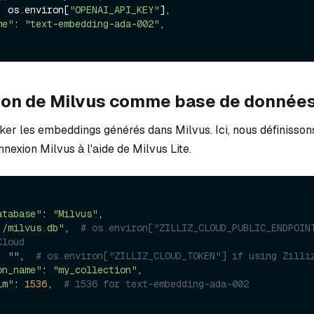
: os.environ[
"OPENAI_API_KEY"
],

me"
: 
"text-embedding-ada-002"
,

ion de Milvus comme base de données
er les embeddings générés dans Milvus. Ici, nous définisson
exion Milvus à l'aide de Milvus Lite.
atabase"
: 
"Milvus"
,

./milvus.db"
,  
# os.environ["ZILLIZ_CLOUD_PUBLIC_ENDPOINT
Cloud
: 
""
,  
# os.environ["ZILLIZ_CLOUD_TOKEN"] if using Zilli
on_name"
: 
"my_collection"
,

im"
: 
1536
,  
# 1536 for text-embedding-ada-002