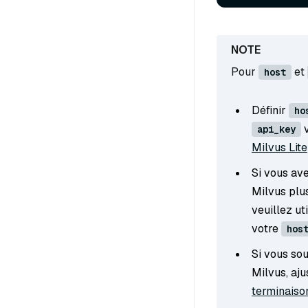
Pour
et
host
Définir
ho
v
api_key
Milvus Lite
Si vous av
Milvus plu
veuillez ut
votre
hos
Si vous sou
Milvus, aj
terminaison