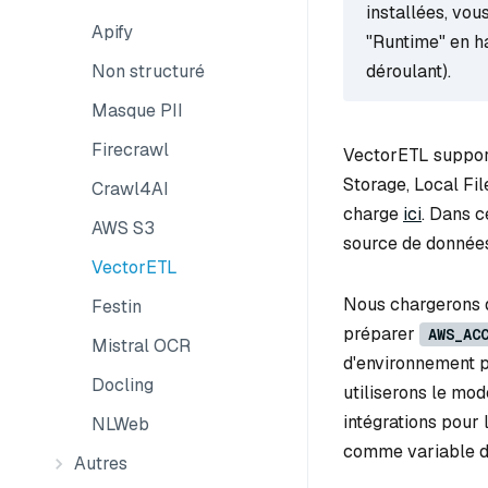
installées, vo
Apify
"Runtime" en ha
déroulant).
Non structuré
Masque PII
Firecrawl
VectorETL suppor
Storage, Local Fil
Crawl4AI
charge
ici
. Dans 
AWS S3
source de donnée
VectorETL
Nous chargerons 
Festin
préparer
AWS_AC
Mistral OCR
d'environnement p
Docling
utiliserons le mod
intégrations pour
NLWeb
comme variable d
Autres