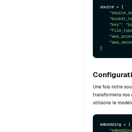
source = {

"source_d
"bucket_n
"key"
: 
"p
"file_typ
"aws_acce
"aws_secr
Configurat
Une fois notre sou
transformera nos 
utilisons le modè
embedding = {

"embeddin