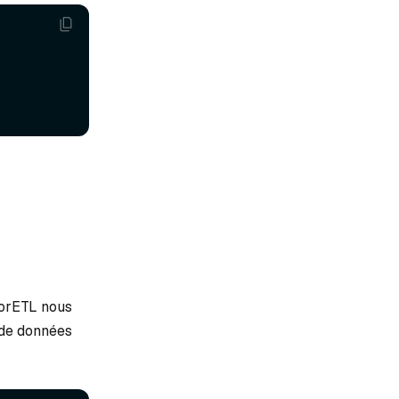
torETL nous
e de données