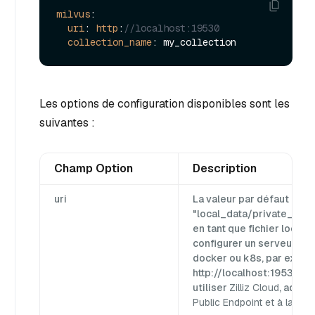
milvus
:

uri
: 
http
:
//localhost:19530
collection_name
Les options de configuration disponibles sont les
suivantes :
Champ Option
Description
uri
La valeur par défaut est
"local_data/private_gpt/
en tant que fichier local
configurer un serveur Mil
docker ou k8s, par exem
http://localhost:19530, en 
utiliser
Zilliz Cloud
, adapte
Public Endpoint et à la clé 