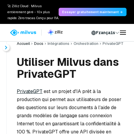
🚀 Zilliz Cloud : Milvus
entièrement géré - 10x plus
Essayer gratuitement maintenant →
rapide. Zéro tracas. Conçu pour l'IA.
Français
Accueil
Docs
Intégrations
Orchestration
PrivateGPT
Utiliser Milvus dans
PrivateGPT
PrivateGPT
est un projet d'IA prêt à la
production qui permet aux utilisateurs de poser
des questions sur leurs documents à l'aide de
grands modèles de langage sans connexion
Internet tout en garantissant la confidentialité à
100 %. PrivateGPT offre une API divisée en