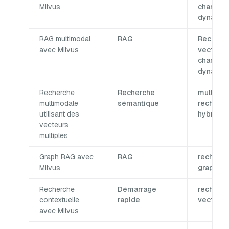
Milvus
champ
dynamiq
RAG multimodal
RAG
Recherc
avec Milvus
vectoriel
champ
dynamiq
Recherche
Recherche
multi vec
multimodale
sémantique
recherc
utilisant des
hybride
vecteurs
multiples
Graph RAG avec
RAG
recherch
Milvus
graphe
Recherche
Démarrage
recherc
contextuelle
rapide
vectorie
avec Milvus