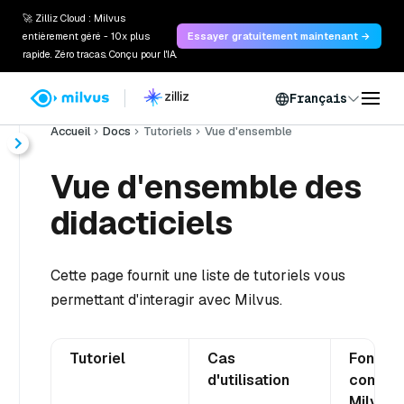
🚀 Zilliz Cloud : Milvus
entièrement géré - 10x plus
Essayer gratuitement maintenant →
rapide. Zéro tracas. Conçu pour l'IA.
Français
Accueil
Docs
Tutoriels
Vue d'ensemble
Vue d'ensemble des
didacticiels
Cette page fournit une liste de tutoriels vous
permettant d'interagir avec Milvus.
Tutoriel
Cas
Fonctio
d'utilisation
connex
Milvus