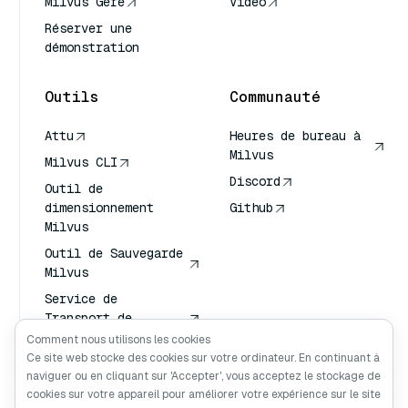
Milvus Géré
Vidéo
Réserver une
démonstration
Outils
Communauté
Attu
Heures de bureau à
Milvus
Milvus CLI
Discord
Outil de
dimensionnement
Github
Milvus
Outil de Sauvegarde
Milvus
Service de
Transport de
Vecteurs (VTS)
Comment nous utilisons les cookies
Ce site web stocke des cookies sur votre ordinateur. En continuant à
Chercheur en
naviguer ou en cliquant sur 'Accepter', vous acceptez le stockage de
profondeur
cookies sur votre appareil pour améliorer votre expérience sur le site