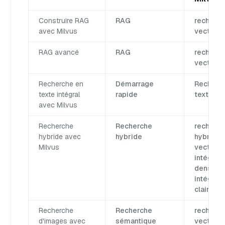
Construire RAG
RAG
recherc
avec Milvus
vectorie
RAG avancé
RAG
recherc
vectorie
Recherche en
Démarrage
Recherc
texte intégral
rapide
texte int
avec Milvus
Recherche
Recherche
recherc
hybride avec
hybride
hybride, 
Milvus
vectoriel
intégrati
dense,
intégrati
clairse
Recherche
Recherche
recherc
d'images avec
sémantique
vectoriel