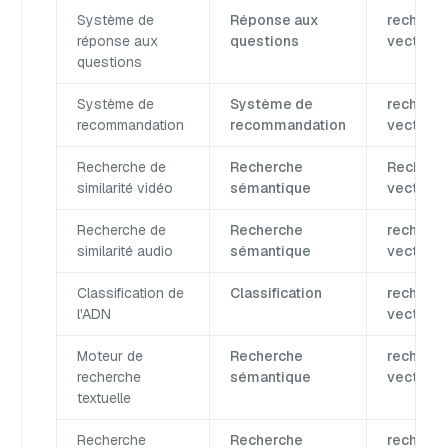
Système de
Réponse aux
recherc
réponse aux
questions
vectorie
questions
Système de
Système de
recherc
recommandation
recommandation
vectorie
Recherche de
Recherche
Recherc
similarité vidéo
sémantique
vectorie
Recherche de
Recherche
recherc
similarité audio
sémantique
vectorie
Classification de
Classification
recherc
l'ADN
vectorie
Moteur de
Recherche
recherc
recherche
sémantique
vectorie
textuelle
Recherche
Recherche
recherc