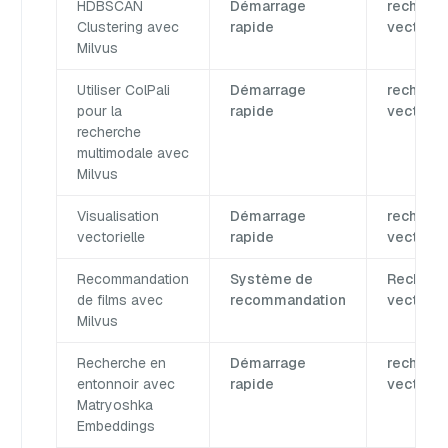
HDBSCAN
Démarrage
recherc
Clustering avec
rapide
vectorie
Milvus
Utiliser ColPali
Démarrage
recherc
pour la
rapide
vectorie
recherche
multimodale avec
Milvus
Visualisation
Démarrage
recherc
vectorielle
rapide
vectorie
Recommandation
Système de
Recherc
de films avec
recommandation
vectorie
Milvus
Recherche en
Démarrage
recherc
entonnoir avec
rapide
vectorie
Matryoshka
Embeddings