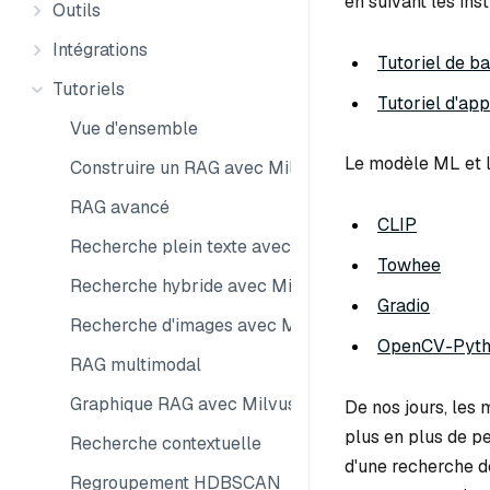
en suivant les ins
Outils
Intégrations
Tutoriel de b
Tutoriels
Tutoriel d'ap
Vue d'ensemble
Le modèle ML et les
Construire un RAG avec Milvus
RAG avancé
CLIP
Recherche plein texte avec Milvus
Towhee
Recherche hybride avec Milvus
Gradio
Recherche d'images avec Milvus
OpenCV-Pyt
RAG multimodal
Graphique RAG avec Milvus
De nos jours, les 
plus en plus de p
Recherche contextuelle
d'une recherche de
Regroupement HDBSCAN