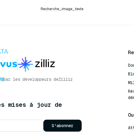
Recherche_image_texte
Re
Do
Bl
r
par les développeurs de
Zilliz
Mi
Ré
dé
es mises à jour de
Ou
S'abonner
At