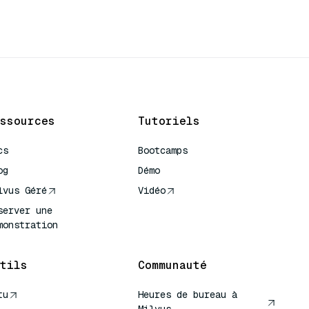
ssources
Tutoriels
cs
Bootcamps
og
Démo
lvus Géré
Vidéo
server une
monstration
tils
Communauté
tu
Heures de bureau à
Milvus