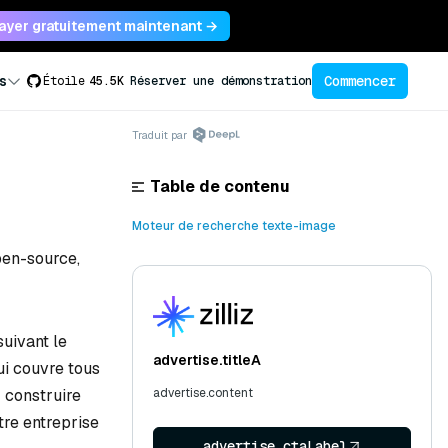
ayer gratuitement maintenant →
Commencer
s
Étoile
45.5K
Réserver une démonstration
Traduit par
Table de contenu
Moteur de recherche texte-image
pen-source,
uivant le
advertise.titleA
ui couvre tous
 construire
advertise.content
re entreprise
advertise.ctaLabel