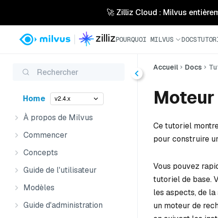
🚀 Zilliz Cloud : Milvus entière
POURQUOI MILVUS
DOCS
TUTOR
Accueil
Docs
Tu
Rechercher
Moteur 
Home
v2.4.x
À propos de Milvus
Ce tutoriel montr
Commencer
pour construire u
Concepts
Vous pouvez rapid
Guide de l'utilisateur
tutoriel de base.
Modèles
les aspects, de l
Guide d'administration
un moteur de rech