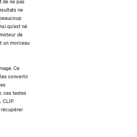
t de ne pas
ésultats ne
s beaucoup
nsi qu'est né
 moteur de
nt un morceau
image. Ce
les convertir
ées
n, ces textes
L CLIP.
r récupérer