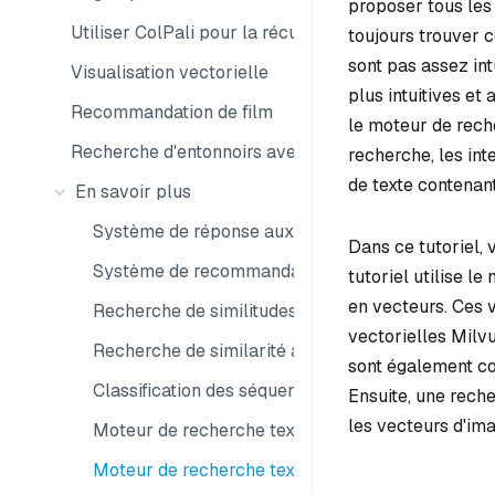
proposer tous les
Utiliser ColPali pour la récupération multimodale
toujours trouver c
sont pas assez int
Visualisation vectorielle
plus intuitives et
Recommandation de film
le moteur de rech
Recherche d'entonnoirs avec les emboîtements Ma
recherche, les in
de texte contenan
En savoir plus
Système de réponse aux questions
Dans ce tutoriel,
Système de recommandation
tutoriel utilise l
en vecteurs. Ces 
Recherche de similitudes vidéo
vectorielles Milvu
Recherche de similarité audio
sont également co
Classification des séquences d'ADN
Ensuite, une reche
les vecteurs d'ima
Moteur de recherche textuelle
Moteur de recherche texte-image