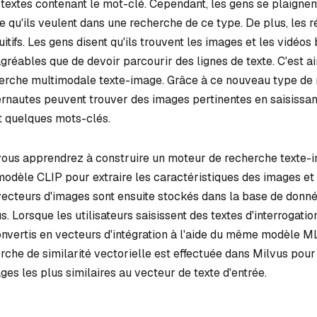
 textes contenant le mot-clé. Cependant, les gens se plaignen
e qu'ils veulent dans une recherche de ce type. De plus, les r
uitifs. Les gens disent qu'ils trouvent les images et les vidéo
 agréables que de devoir parcourir des lignes de texte. C'est ai
erche multimodale texte-image. Grâce à ce nouveau type de
tryoshka
ternautes peuvent trouver des images pertinentes en saisissa
t quelques mots-clés.
 vous apprendrez à construire un moteur de recherche texte-
e modèle CLIP pour extraire les caractéristiques des images et 
vecteurs d'images sont ensuite stockés dans la base de donn
s. Lorsque les utilisateurs saisissent des textes d'interrogatio
nvertis en vecteurs d'intégration à l'aide du même modèle M
rche de similarité vectorielle est effectuée dans Milvus pou
ges les plus similaires au vecteur de texte d'entrée.