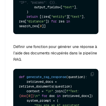
"IP", "params": {}},
        output_fields=[
"text"
],

    )

return
 [(res[
"entity"
][
"text"
], 
res[
"distance"
]) 
for
 res 
in
search_res[
0
Définir une fonction pour générer une réponse à
l'aide des documents récupérés dans le pipeline
RAG.
def
generate_rag_response
(
question
):

    retrieved_docs = 
retrieve_documents(question)

    context = 
"\n"
.join([
f"Text: 
{doc[
0
]}
\n"
for
 doc 
in
 retrieved_docs])

    system_prompt = (

"You are an AI assistant. 