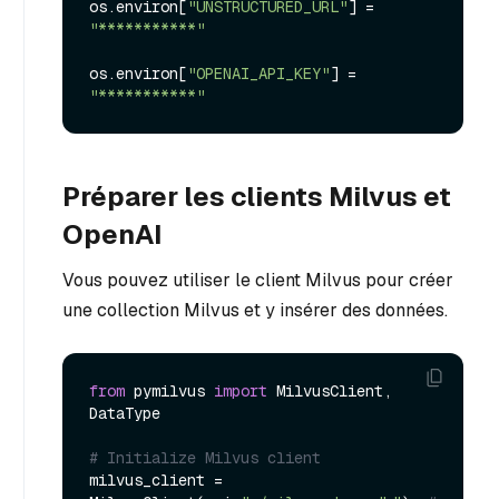
os.
environ
[
"UNSTRUCTURED_URL"
] = 
"***********"
os.
environ
[
"OPENAI_API_KEY"
] = 
"***********"
Préparer les clients Milvus et
OpenAI
Vous pouvez utiliser le client Milvus pour créer
une collection Milvus et y insérer des données.
from
 pymilvus 
import
 MilvusClient, 
DataType

# Initialize Milvus client
milvus_client = 