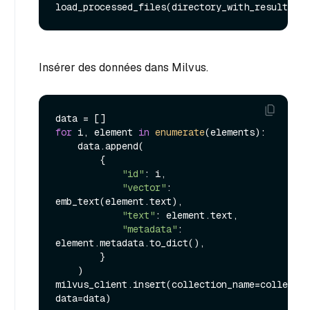
Insérer des données dans Milvus.
for
 i, element 
in
enumerate
(elements):

    data.append(

        {

"id"
: i,

"vector"
: 
emb_text(element.text),

"text"
: element.text,

"metadata"
: 
element.metadata.to_dict(),

        }

    )

milvus_client.insert(collection_name=collectio