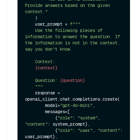
Provide answers based on the given 
context."
    )

    user_prompt = 
f"""

    Use the following pieces of 
information to answer the question. If 
the information is not in the context, 
say you don't know.

    Context:

{context}
    Question: 
{question}
    """
    response = 
openai_client.chat.completions.create(

        model=
"gpt-4o-mini"
,

        messages=[

            {
"role"
: 
"system"
, 
"content"
: system_prompt},

            {
"role"
: 
"user"
, 
"content"
: 
user_prompt},
