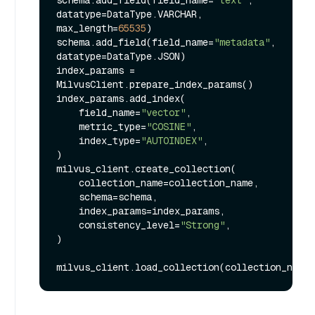
schema.add_field(field_name=
"text"
, 
datatype=DataType.VARCHAR, 
max_length=
65535
)

schema.add_field(field_name=
"metadata"
, 
datatype=DataType.JSON)

index_params = 
MilvusClient.prepare_index_params()

index_params.add_index(

    field_name=
"vector"
,

    metric_type=
"COSINE"
,

    index_type=
"AUTOINDEX"
,

)

milvus_client.create_collection(

    collection_name=collection_name,

    schema=schema,

    index_params=index_params,

    consistency_level=
"Strong"
,

)
