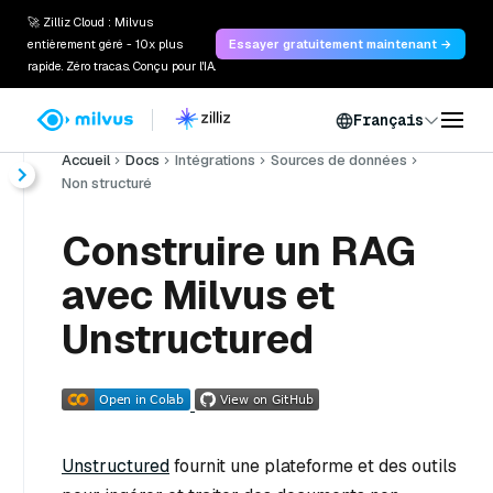
🚀 Zilliz Cloud : Milvus
entièrement géré - 10x plus
Essayer gratuitement maintenant →
rapide. Zéro tracas. Conçu pour l'IA.
Français
Accueil
Docs
Intégrations
Sources de données
Non structuré
Construire un RAG
avec Milvus et
Unstructured
Unstructured
fournit une plateforme et des outils