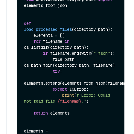
elements_from_json

def
load_processed_files
(
directory_path
):

    elements = []

for
 filename 
in
os.listdir(directory_path):

if
 filename.endswith(
".json"
):

            file_path = 
os.path.join(directory_path, filename)

try
:

elements.extend(elements_from_json(filename=fi
except
 IOError:

print
(
f"Error: Could 
not read file 
{filename}
."
)

return
 elements

elements = 