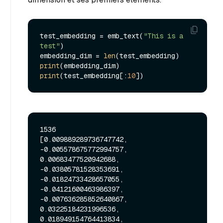
test_embedding = emb_text(
"This is a 
test"
)

embedding_dim = 
len
print
print
(test_embedding[:
10
1536

[0.009889289736747742, 
-0.005578675772994757, 
0.00683477520942688, 
-0.03805781528353691, 
-0.01824733428657055, 
-0.04121600463986397, 
-0.007636285852640867, 
0.03225184231996536, 
0.018949154764413834, 