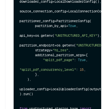
downloader_config=LocalDownloaderConfig(),

source_connection_config=LocalConnectionConfig
partitioner_config=PartitionerConfig(

        partition_by_api=
True
,

api_key=os.getenv(
"UNSTRUCTURED_API_KEY"
),

partition_endpoint=os.getenv(
"UNSTRUCTURED_API
        strategy=
"hi_res"
,

        additional_partition_args={

"split_pdf_page"
: 
True
,

"split_pdf_concurrency_level"
: 
15
,

        },

    ),

uploader_config=LocalUploaderConfig(output_dir
).run()

from
 unstructured.staging.base 
import