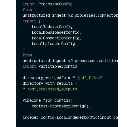
import
from
import
 (

    LocalIndexerConfig,

    LocalDownloaderConfig,

    LocalConnectionConfig,

    LocalUploaderConfig,

from
unstructured_ingest.v2.processes.partitioner 
import
 PartitionerConfig

directory_with_pdfs = 
"./pdf_files"
directory_with_results = 
"./pdf_processed_outputs"
Pipeline.from_configs(

    context=ProcessorConfig(),

indexer_config=LocalIndexerConfig(input_path=d