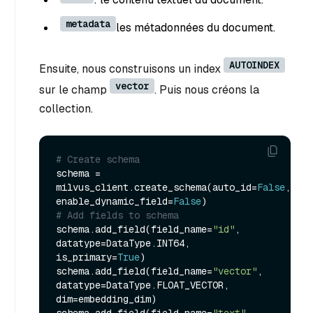
metadata
les métadonnées du document.
AUTOINDEX
Ensuite, nous construisons un index
vector
sur le champ
. Puis nous créons la
collection.
# Create schema
schema = 
milvus_client.create_schema(auto_id=
False
, 
enable_dynamic_field=
False
# Add fields to schema
schema.add_field(field_name=
"id"
, 
datatype=DataType.INT64, 
is_primary=
True
)

schema.add_field(field_name=
"vector"
, 
datatype=DataType.FLOAT_VECTOR, 
dim=embedding_dim)
