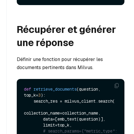
Récupérer et générer
une réponse
Définir une fonction pour récupérer les
documents pertinents dans Milvus.
def
retrieve_documents
(
question, 
top_k=
3
):

    search_res = milvus_client.search(

collection_name=collection_name,

        data=[emb_text(question)],

        limit=top_k,

# search_params={"metric_type": 