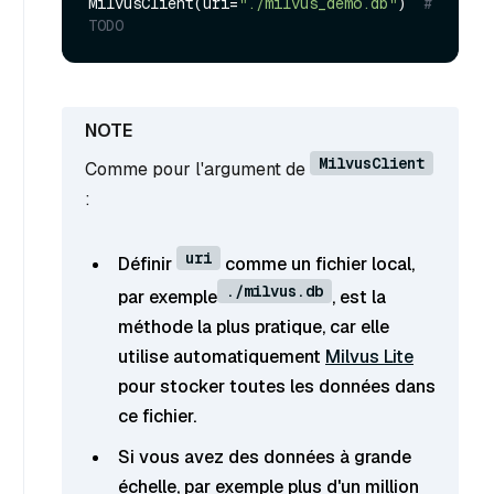
MilvusClient(uri=
"./milvus_demo.db"
)  
# 
TODO
MilvusClient
Comme pour l'argument de
:
uri
Définir
comme un fichier local,
./milvus.db
par exemple
, est la
méthode la plus pratique, car elle
utilise automatiquement
Milvus Lite
pour stocker toutes les données dans
ce fichier.
Si vous avez des données à grande
échelle, par exemple plus d'un million