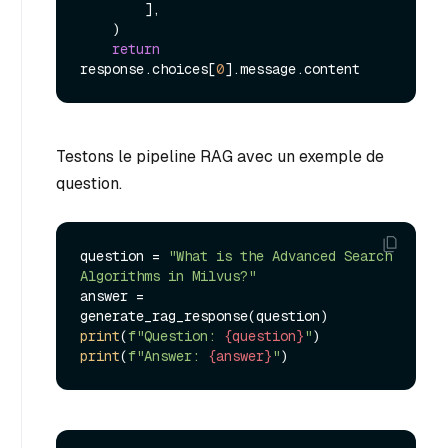
        ],

    )

return
response.choices[
0
Testons le pipeline RAG avec un exemple de
question.
question = 
"What is the Advanced Search 
Algorithms in Milvus?"
answer = 
print
(
f"Question: 
{question}
"
print
(
f"Answer: 
{answer}
"