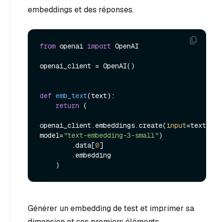
embeddings et des réponses.
from
 openai 
import
 OpenAI

openai_client = OpenAI()

def
emb_text
(
text
):

return
 (

openai_client.embeddings.create(
input
=text, 
model=
"text-embedding-3-small"
)

        .data[
0
]

        .embedding

Générer un embedding de test et imprimer sa
dimension et ses premiers éléments.