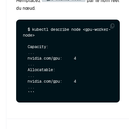
Remplacez
par le nom réel
du nœud.
  $ kubectl describe node <gpu-worker-
node>

  Capacity:

  ...

  nvidia.com/gpu:     4

  ...

  Allocatable:

  ...

  nvidia.com/gpu:     4

  ...
