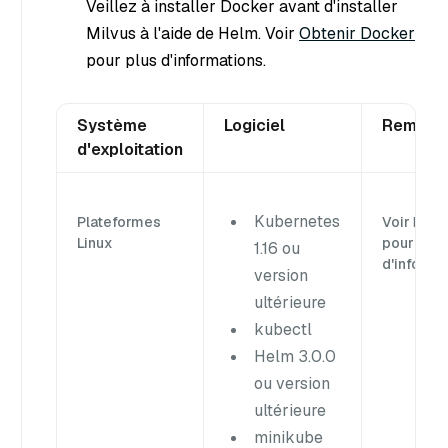
Veillez à installer Docker avant d'installer
Milvus à l'aide de Helm. Voir
Obtenir Docker
pour plus d'informations.
Système
Logiciel
Remarq
d'exploitation
Kubernetes
Plateformes
Voir
Helm
Linux
pour plus
1.16 ou
d'informa
version
ultérieure
kubectl
Helm 3.0.0
ou version
ultérieure
minikube