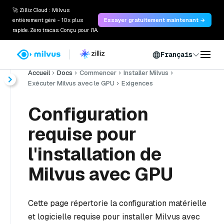
🚀 Zilliz Cloud : Milvus
entièrement géré - 10x plus
Essayer gratuitement maintenant →
rapide. Zéro tracas. Conçu pour l'IA.
Français
Accueil
Docs
Commencer
Installer Milvus
Exécuter Milvus avec le GPU
Exigences
Configuration
requise pour
l'installation de
Milvus avec GPU
Cette page répertorie la configuration matérielle
et logicielle requise pour installer Milvus avec