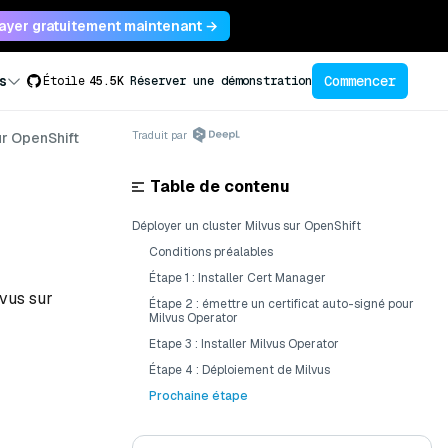
ayer gratuitement maintenant →
Commencer
s
Étoile
45.5K
Réserver une démonstration
Traduit par
r OpenShift
Table de contenu
Déployer un cluster Milvus sur OpenShift
Conditions préalables
Étape 1 : Installer Cert Manager
lvus sur
Étape 2 : émettre un certificat auto-signé pour
Milvus Operator
Etape 3 : Installer Milvus Operator
Étape 4 : Déploiement de Milvus
Prochaine étape