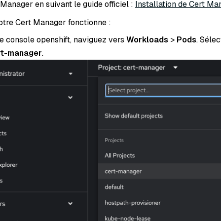
 Manager en suivant le guide officiel :
Installation de Cert Ma
votre Cert Manager fonctionne :
e console openshift, naviguez vers
Workloads
>
Pods
. Séle
rt-manager
.