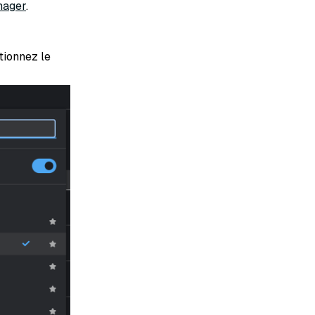
nager
.
ctionnez le