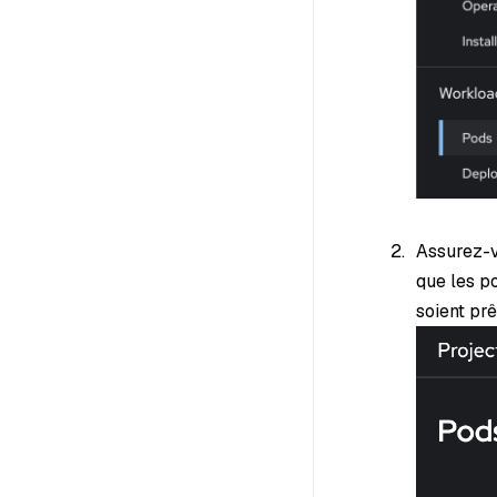
Assurez-v
que les p
soient prê