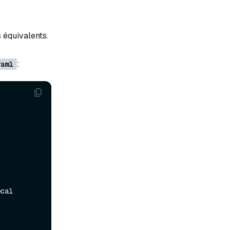
 équivalents.
:
yaml