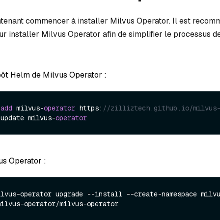
tenant commencer à installer Milvus Operator. Il est reco
ur installer Milvus Operator afin de simplifier le processus d
pôt Helm de Milvus Operator :
 
add
 milvus-
operator
 https:
//zilliztech.github.io/milvus
 update milvus-
operator
us Operator :
ilvus-operator upgrade --install --create-namespace milv