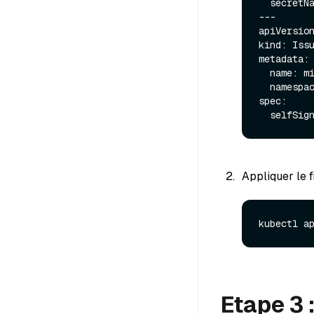
  secretName: milvus-operator-webhook-cert

---

apiVersion
kind: Issu
metadata:

  name: milvus-operator-selfsigned-issuer

  namespace: milvus-operator

spec:

Appliquer le f
kubectl a
Etape 3 