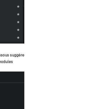
essous suggère
 modules