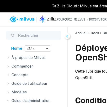
🚀 Zilliz Cloud : Milvus entière
POURQUOI MILVUS
DOCS
TUTOR
Accueil
Docs
Gu
Rechercher
Déploye
Home
v2.4.x
OpenSh
À propos de Milvus
Commencer
Cette rubrique fo
Concepts
OpenShift.
Guide de l'utilisateur
Modèles
Conditio
Guide d'administration