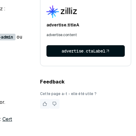
z :
advertise.titleA
advertise.content
ou
-admin
advertise.ctaLabel
Feedback
Cette page a-t - elle été utile ?
or.
 :
Cert