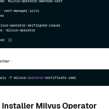
: cert-manager.io/v1

er

ichier :
pply -f milvus-
operator
: Installer Milvus Operator