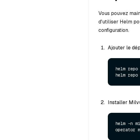
Vous pouvez main
d'utiliser Helm po
configuration.
Ajouter le dé
helm repo
helm repo
Installer Milv
helm -n m