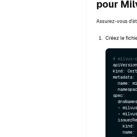
pour Mil
Assurez-vous d'êt
Créez le fich
# milvus-
apiVersion
kind: Cert
metadata:

  name: milvus-operator-serving-cert

  namespace: milvus-operator

spec:

  dnsNames:

  - milvus-operator-webhook-service.milvus-operator.svc

  - milvus-operator-webhook-service.milvus-operator.svc.cluster.local

  issuerRef:

    kind: Issuer

    name: milvus-operator-selfsigned-issuer
