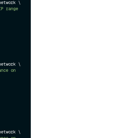
etwork \

P range 
etwork \

nce on 
etwork \
