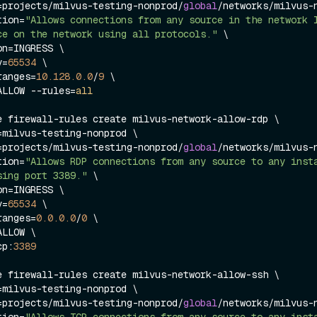
ork=projects/milvus-testing-nonprod/
global
/networks/milvus-n
ption=
"Allows connections from any source in the network I
ce on the network using all protocols."
 \

y=
65534
 \

-ranges=
10.128
.0
.0
/
9
 \

n=ALLOW --rules=
all
e firewall-rules create milvus-network-allow-rdp \

ork=projects/milvus-testing-nonprod/
global
/networks/milvus-n
ption=
"Allows RDP connections from any source to any insta
sing port 3389."
 \

y=
65534
 \

-ranges=
0.0
.0
.0
/
0
 \

tcp:
3389
e firewall-rules create milvus-network-allow-ssh \

ork=projects/milvus-testing-nonprod/
global
/networks/milvus-n