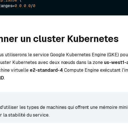
-ranges=
0.0
.0
.0
/
0
nner un cluster Kubernetes
us utiliserons le service Google Kubernetes Engine (GKE) pou
cluster Kubernetes avec deux nœuds dans la zone
us-west1-
hine virtuelle
e2-standard-4
Compute Engine exécutant l'i
RD
.
é d'utiliser les types de machines qui offrent une mémoire min
 la stabilité du service.