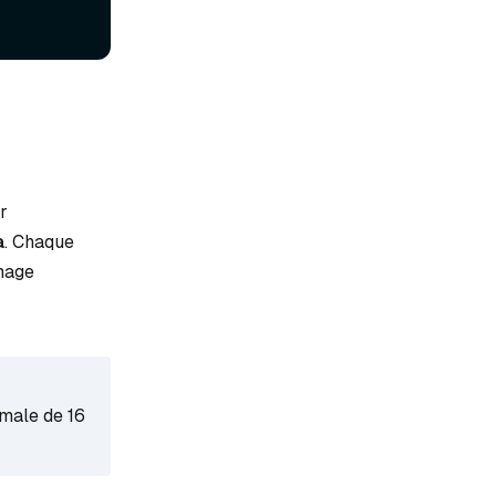
r
a
. Chaque
mage
imale de 16