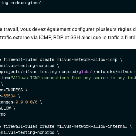
re travail, vous devez également configurer plusieurs règles 
 trafic externe via ICMP, RDP et SSH ainsi que le trafic à l'int
e firewall-rules create milvus-network-allow-icmp \

ork=projects/milvus-testing-nonprod/
global
/networks/milvus-n
ption=
"Allows ICMP connections from any source to any inst
 \

y=
65534
 \

-ranges=
0.0
.0
.0
/
0
 \

e firewall-rules create milvus-network-allow-internal \
