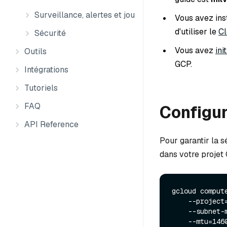
Surveillance, alertes et journaux
Vous avez ins
d'utiliser le
Cl
Sécurité
Vous avez
ini
Outils
GCP.
Intégrations
Tutoriels
FAQ
Configur
API Reference
Pour garantir la s
dans votre projet
gcloud comput
    --project=milvus-testing-nonprod \

    --subnet-mode=auto \

    --mtu=1460 \
