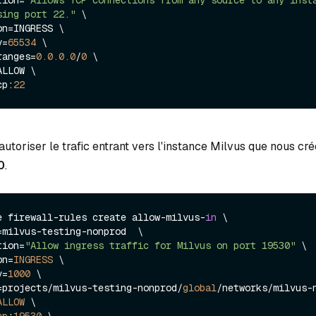
ption=
"Allows TCP connections from any source to any insta
sing port 22."
 \

y=
65534
 \

-ranges=
0.0
.0
.0
/
0
 \

tcp:
22
autoriser le trafic entrant vers l'instance Milvus que nous cr
0
.
e firewall-rules create allow-milvus-
in
 \

ption=
"Allow ingress traffic for Milvus on port 19530"
 \

ion=
INGRESS
 \

y=
1000
 \

ork=projects/milvus-testing-nonprod/
global
/networks/milvus-n
ALLOW
 \

cp
:
19530
 \
