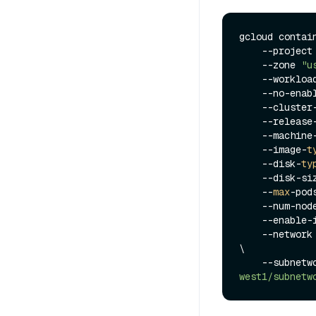
gcloud contai
    --project
    --zone 
"u
    --worklo
    --no-enable-basic-auth \

    --clust
    --relea
    --machine
    --image-
t
    --disk-
ty
    --disk-s
    --
max
-pod
    --num-no
    --enable-ip-alias \

    --network
\

    --subnet
west1/subnetw