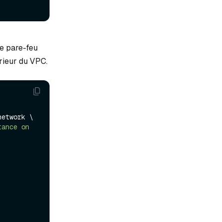
de pare-feu
érieur du VPC.
etwork \

ance on 