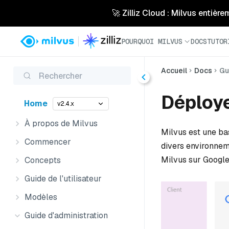
🚀 Zilliz Cloud : Milvus entière
POURQUOI MILVUS
DOCS
TUTOR
Accueil
Docs
Gu
Rechercher
Déploye
Home
v2.4.x
À propos de Milvus
Milvus est une ba
Commencer
divers environneme
Milvus sur Google
Concepts
Guide de l'utilisateur
Modèles
Guide d'administration