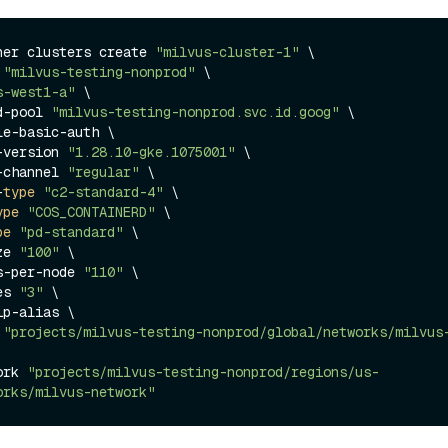
ner clusters create 
"milvus-cluster-1"
 \

 
"milvus-testing-nonprod"
 \

s-west1-a"
 \

ad-pool 
"milvus-testing-nonprod.svc.id.goog"
 \

er-version 
"1.28.10-gke.1075001"
 \

se-channel 
"regular"
 \

-
type
"c2-standard-4"
 \

ype
"COS_CONTAINERD"
 \

pe
"pd-standard"
 \

ize 
"100"
 \

s-per-node 
"110"
 \

des 
"3"
 \

 
"projects/milvus-testing-nonprod/global/networks/milvus
work 
"projects/milvus-testing-nonprod/regions/us-
orks/milvus-network"