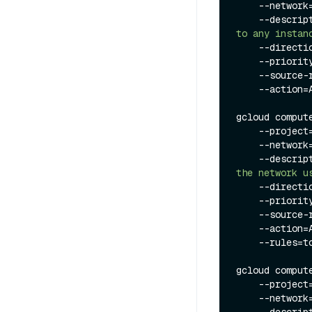
    --netw
    --descri
to any instan
    --direction=INGRESS \

    --priorit
    --source
    --actio
gcloud comput
    --project=milvus-testing-nonprod \

    --netw
    --descri
the network u
    --direction=INGRESS \

    --priorit
    --source
    --action=ALLOW \

    --rules=
gcloud comput
    --project=milvus-testing-nonprod \

    --netw