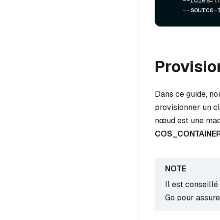
    --source
Provisio
Dans ce guide, no
provisionner un 
nœud est une mac
COS_CONTAINE
Il est conseill
Go pour assurer