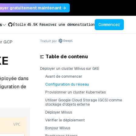
ayer gratuitement maintenant →
Commencer
s
Étoile
45.5K
Réserver une démonstration
Traduit par
ur GCP
Table de contenu
KE
Déployer un cluster Milvus sur GKE
Avant de commencer
déployée dans
Configuration du réseau
iguration de
Provisionner un cluster Kubernetes
Utiliser Google Cloud Storage (GCS) comme
stockage d'objets externe
Déployer Milvus
Vérifier le déploiement
Bonjour Milvus