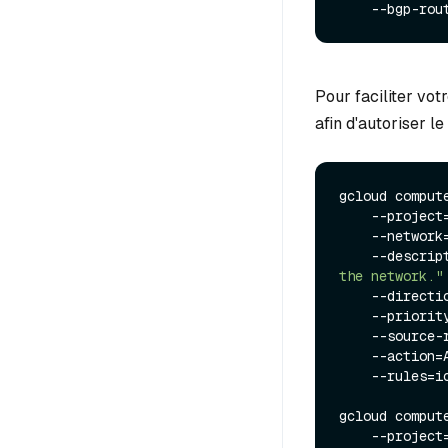
Pour faciliter vot
afin d'autoriser le
gcloud comput
    --project=milvus-testing-nonprod \

    --netw
    --descri
the network."
    --direction=INGRESS \

    --priorit
    --source
    --action=ALLOW \

    --rules=icmp

gcloud comput
    --project=milvus-testing-nonprod \
