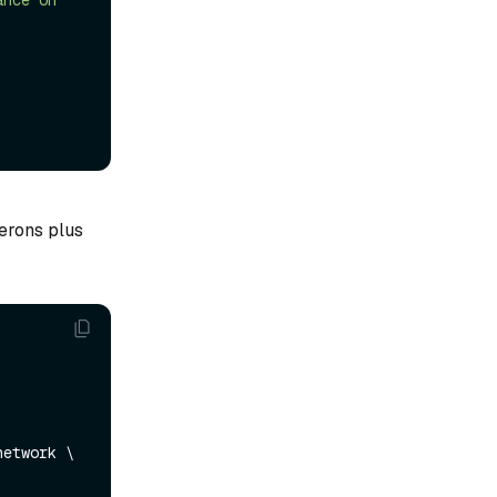
nce on 
éerons plus
etwork \
