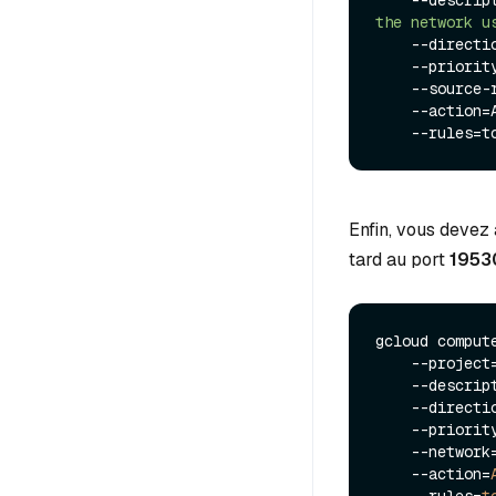
    --descri
the network u
    --direction=INGRESS \

    --priorit
    --source
    --action=ALLOW \

    --rules=
Enfin, vous devez 
tard au port
1953
gcloud comput
    --project=milvus-testing-nonprod  \

    --descri
    --direct
    --priorit
    --netw
    --action=
    --rules=
t