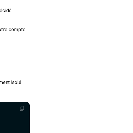
décidé
votre compte
ment isolé