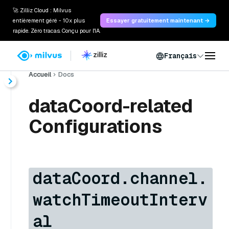
🚀 Zilliz Cloud : Milvus
entièrement géré - 10x plus
Essayer gratuitement maintenant →
rapide. Zéro tracas. Conçu pour l'IA.
Français
Accueil
Docs
dataCoord-related
Configurations
dataCoord.channel.
watchTimeoutInterv
al