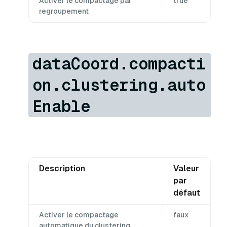
Activer le compactage par
true
regroupement
dataCoord.compacti
on.clustering.auto
Enable
Description
Valeur
par
défaut
Activer le compactage
faux
automatique du clustering