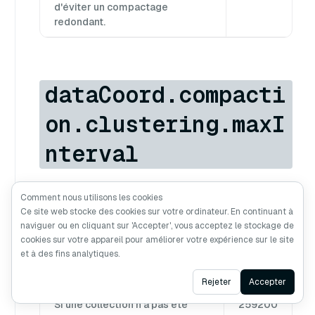
d'éviter un compactage
redondant.
dataCoord.compacti
on.clustering.maxI
nterval
Comment nous utilisons les cookies
Ce site web stocke des cookies sur votre ordinateur. En continuant à
naviguer ou en cliquant sur 'Accepter', vous acceptez le stockage de
Description de la valeur par
Valeur
cookies sur votre appareil pour améliorer votre expérience sur le site
et à des fins analytiques.
défaut
par
défaut
Ask AI
Rejeter
Accepter
Si une collection n'a pas été
259200