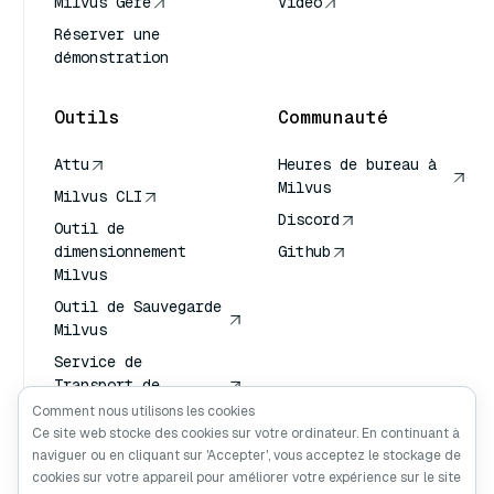
Milvus Géré
Vidéo
Réserver une
démonstration
Outils
Communauté
Attu
Heures de bureau à
Milvus
Milvus CLI
Discord
Outil de
dimensionnement
Github
Milvus
Outil de Sauvegarde
Milvus
Service de
Transport de
Vecteurs (VTS)
Comment nous utilisons les cookies
Ce site web stocke des cookies sur votre ordinateur. En continuant à
Chercheur en
naviguer ou en cliquant sur 'Accepter', vous acceptez le stockage de
profondeur
cookies sur votre appareil pour améliorer votre expérience sur le site