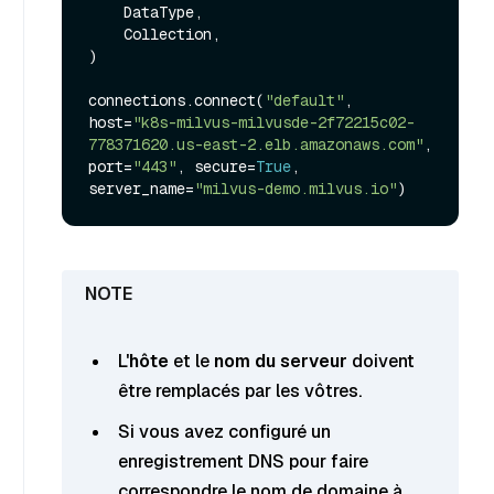
    DataType,

    Collection,

)

connections.connect(
"default"
, 
host=
"k8s-milvus-milvusde-2f72215c02-
778371620.us-east-2.elb.amazonaws.com"
, 
port=
"443"
, secure=
True
, 
server_name=
"milvus-demo.milvus.io"
L'
hôte
et le
nom du serveur
doivent
être remplacés par les vôtres.
Si vous avez configuré un
enregistrement DNS pour faire
correspondre le nom de domaine à