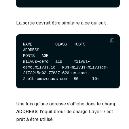
La sortie devrait être similaire à ce qui suit :
NAME          CLASS   HOSTS                   
ADDRESS                                                                
PORTS   AGE

milvus-demo   alb     milvus-
demo.milvus.io   k8s-milvus-milvusde-
2f72215c02-778371620.us-east-
Une fois qu'une adresse s'affiche dans le champ
ADDRESS
, l'équilibreur de charge Layer-7 est
prêt à être utilisé.