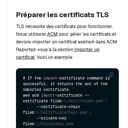
Préparer les certificats TLS
TLS nécessite des certificats pour fonctionner.
Nous utilisons
ACM
pour gérer les certificats et
devons importer un certificat existant dans ACM.
Reportez-vous à la section
Importer un
certificat
. Voici un exemple.
# If the 
import
-certificate command is 
successful, it returns the arn of the 
imported certificate.

aws acm 
import
-certificate --
certificate fileb:
//Certificate.pem \
      --certificate-chain 
fileb:
//CertificateChain.pem \
      --private-key 
fileb:
//PrivateKey.pem  