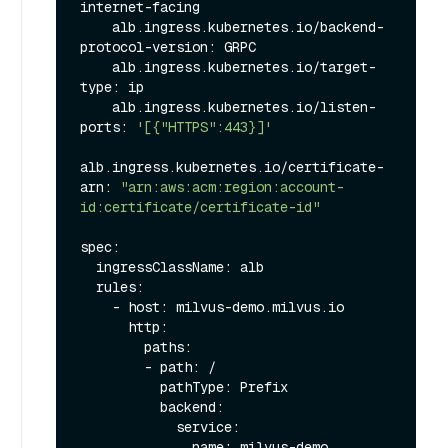
internet-facing

    alb.ingress.kubernetes.io/backend-
protocol-version: GRPC

    alb.ingress.kubernetes.io/target-
type: ip

    alb.ingress.kubernetes.io/listen-
ports: 
'[{"HTTPS":443}]'
alb.ingress.kubernetes.io/certificate-
arn: 
"arn:aws:acm:region:account-
id:certificate/certificate-id"
spec:

  ingressClassName: alb

  rules:

    - host: milvus-demo.milvus.io

      http:

        paths:

        - path: /

          pathType: Prefix

          backend:

            service:

              name: milvus-demo
