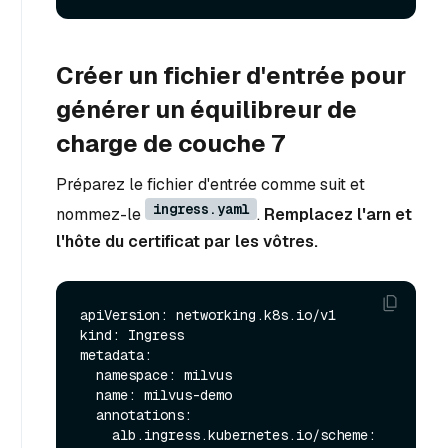
Créer un fichier d'entrée pour
générer un équilibreur de
charge de couche 7
Préparez le fichier d'entrée comme suit et
ingress.yaml
nommez-le
.
Remplacez l'arn et
l'hôte du certificat par les vôtres.
apiVersion: networking.k8s.io/v1

kind: Ingress

metadata:

  namespace: milvus

  name: milvus-demo

  annotations:

    alb.ingress.kubernetes.io/scheme: 