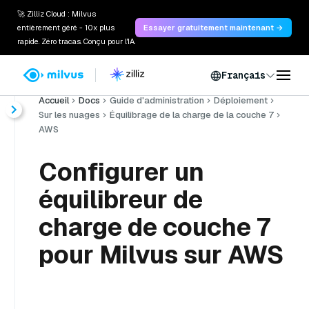
🚀 Zilliz Cloud : Milvus
entièrement géré - 10x plus
Essayer gratuitement maintenant →
rapide. Zéro tracas. Conçu pour l'IA.
Français
Accueil
Docs
Guide d'administration
Déploiement
Sur les nuages
Équilibrage de la charge de la couche 7
AWS
Configurer un
équilibreur de
charge de couche 7
pour Milvus sur AWS