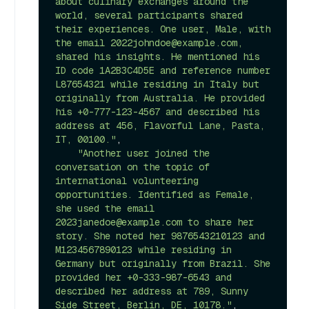
about culinary exchanges around the 
world, several participants shared 
their experiences. One user, Male, with 
the email 2022johndoe@example.com, 
shared his insights. He mentioned his 
ID code 1A2B3C4D5E and reference number 
L87654321 while residing in Italy but 
originally from Australia. He provided 
his +0-777-123-4567 and described his 
address at 456, Flavorful Lane, Pasta, 
IT, 00100."
,

"Another user joined the 
conversation on the topic of 
international volunteering 
opportunities. Identified as Female, 
she used the email 
2023janedoe@example.com to share her 
story. She noted her 9876543210123 and 
M1234567890123 while residing in 
Germany but originally from Brazil. She 
provided her +0-333-987-6543 and 
described her address at 789, Sunny 
Side Street, Berlin, DE, 10178."
,
