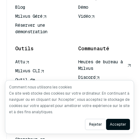
Blog
Démo
Milvus Géré
Vidéo
Réserver une
démonstration
Outils
Communauté
Attu
Heures de bureau à
Milvus
Milvus CLI
Discord
Outil de
dimensionnement
Github
Comment nous utilisons les cookies
Milvus
Ce site web stocke des cookies sur votre ordinateur. En continuant à
naviguer ou en cliquant sur 'Accepter', vous acceptez le stockage de
Outil de Sauvegarde
cookies sur votre appareil pour améliorer votre expérience sur le site
Milvus
et à des fins analytiques.
Service de
Transport de
Ask AI
Rejeter
Accepter
Vecteurs (VTS)