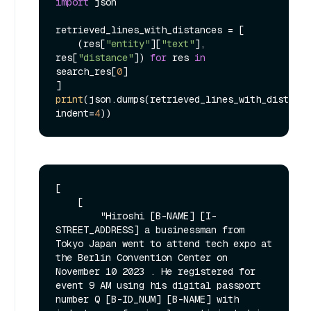
import
 json

retrieved_lines_with_distances = [

    (res[
"entity"
][
"text"
], 
res[
"distance"
]) 
for
 res 
in
search_res[
0
]

print
(json.dumps(retrieved_lines_with_distance
indent=
4
[

    [

        "Hiroshi [B-NAME] [I-
STREET_ADDRESS] a businessman from 
Tokyo Japan went to attend tech expo at 
the Berlin Convention Center on 
November 10 2023 . He registered for 
event 9 AM using his digital passport 
number Q [B-ID_NUM] [B-NAME] with 