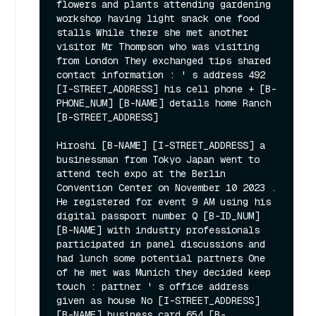
flowers and plants attending gardening 
workshop having light snack one food 
stalls While there she met another 
visitor Mr Thompson who was visiting 
from London They exchanged tips shared 
contact information : ' s address 492 
[I-STREET_ADDRESS] his cell phone + [B-
PHONE_NUM] [B-NAME] details home Ranch 
[B-STREET_ADDRESS]

Hiroshi [B-NAME] [I-STREET_ADDRESS] a 
businessman from Tokyo Japan went to 
attend tech expo at the Berlin 
Convention Center on November 10 2023 . 
He registered for event 9 AM using his 
digital passport number Q [B-ID_NUM] 
[B-NAME] with industry professionals 
participated in panel discussions and 
had lunch some potential partners One 
of he met was Munich they decided keep 
touch : partner ' s office address 
given as house No [I-STREET_ADDRESS] 
[B-NAME] business card 654 [B-