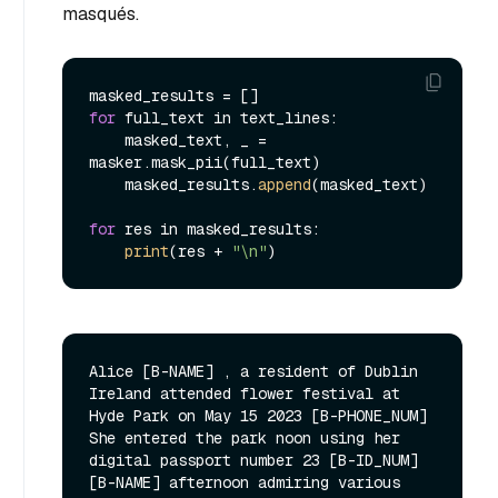
masqués.
for
 full_text in text_lines:

    masked_text, _ = 
masker.mask_pii(full_text)

    masked_results.
append
(masked_text)

for
 res in masked_results:

print
(res + 
"\n"
Alice [B-NAME] , a resident of Dublin 
Ireland attended flower festival at 
Hyde Park on May 15 2023 [B-PHONE_NUM] 
She entered the park noon using her 
digital passport number 23 [B-ID_NUM] 
[B-NAME] afternoon admiring various 