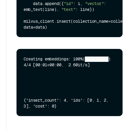
    data.append({
"id"
: i, 
"vector"
: 
emb_text(line), 
"text"
: line})

milvus_client.insert(collection_name=collectio
Creating embeddings: 100%|██████████| 
4/4 [00:01<00:00,  2.60it/s]

{'insert_count': 4, 'ids': [0, 1, 2, 