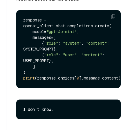
response = 
openai_client.chat.completions.create(

    model=
"gpt-4o-mini"
,

    messages=[

        {
"role"
: 
"system"
, 
"content"
: 
SYSTEM_PROMPT},

        {
"role"
: 
"user"
, 
"content"
: 
USER_PROMPT},

    ],

print
(response.choices[
0