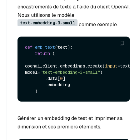
encastrements de texte à l'aide du client OpenAI.
Nous utilisons le modèle
text-embedding-3-small
comme exemple.
def
emb_text
(
text
):

return
 (

openai_client.embeddings.create(
input
=text, 
model=
"text-embedding-3-small"
)

        .data[
0
]

        .embedding

Générer un embedding de test et imprimer sa
dimension et ses premiers éléments.