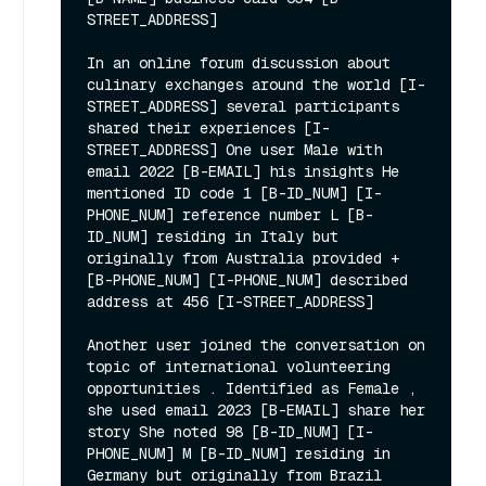
STREET_ADDRESS]

In an online forum discussion about 
culinary exchanges around the world [I-
STREET_ADDRESS] several participants 
shared their experiences [I-
STREET_ADDRESS] One user Male with 
email 2022 [B-EMAIL] his insights He 
mentioned ID code 1 [B-ID_NUM] [I-
PHONE_NUM] reference number L [B-
ID_NUM] residing in Italy but 
originally from Australia provided + 
[B-PHONE_NUM] [I-PHONE_NUM] described 
address at 456 [I-STREET_ADDRESS]

Another user joined the conversation on 
topic of international volunteering 
opportunities . Identified as Female , 
she used email 2023 [B-EMAIL] share her 
story She noted 98 [B-ID_NUM] [I-
PHONE_NUM] M [B-ID_NUM] residing in 
Germany but originally from Brazil 