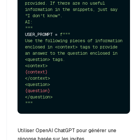
provided. If there are no useful 
information in the snippets, just say 
"I don't know".

AI:

"""
USER_PROMPT = 
f"""

Use the following pieces of information 
enclosed in <context> tags to provide 
an answer to the question enclosed in 
<question> tags.

{context}
</context>

{question}
</question>

"""
Utiliser OpenAI ChatGPT pour générer une
réponse basée sur les invites.