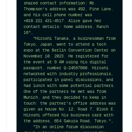
shared contact information: Mr. 
Thompson's address was 492, Pine Lane, 
and his cell phone number was 
+018.221.431-4517. Alice gave her 
contact details: home address, Ranch 
16"
,

"Hiroshi Tanaka, a businessman from 
Tokyo, Japan, went to attend a tech 
expo at the Berlin Convention Center on 
November 10, 2023. He registered for 
the event at 9 AM using his digital 
passport, number Q-24567680. Hiroshi 
networked with industry professionals, 
participated in panel discussions, and 
had lunch with some potential partners. 
One of the partners he met was from 
Munich, and they decided to keep in 
touch: the partner's office address was 
given as house No. 12, Road 7, Block E. 
Hiroshi offered his business card with 
the address, 654 Sakura Road, Tokyo."
,

"In an online forum discussion 