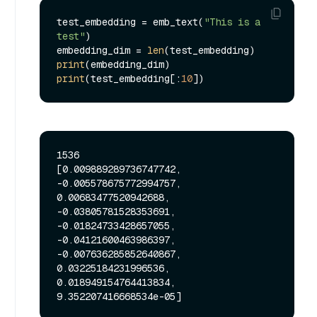
test_embedding = emb_text(
"This is a 
test"
)

embedding_dim = 
len
print
print
(test_embedding[:
10
1536

[0.009889289736747742, 
-0.005578675772994757, 
0.00683477520942688, 
-0.03805781528353691, 
-0.01824733428657055, 
-0.04121600463986397, 
-0.007636285852640867, 
0.03225184231996536, 
0.018949154764413834, 