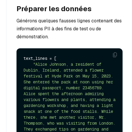
Préparer les données
Générons quelques fausses lignes contenant des
informations PII à des fins de test ou de
démonstration.
text_lines = [

"Alice Johnson, a resident of 
Dublin, Ireland, attended a flower 
festival at Hyde Park on May 15, 2023. 
She entered the park at noon using her 
digital passport, number 23456789. 
Alice spent the afternoon admiring 
various flowers and plants, attending a 
gardening workshop, and having a light 
snack at one of the food stalls. While 
there, she met another visitor, Mr. 
Thompson, who was visiting from London. 
They exchanged tips on gardening and 