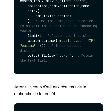
search_res = milvus_client.search(

    collection_name=collection_name,

    data=[

        emb_text(question)

    ],  
# Use the `emb_text` function 
to convert the question to an embedding 
vector
    limit=
1
,  
# Return top 1 results
    search_params={
"metric_type"
: 
"IP"
, 
"params"
: {}},  
# Inner product 
distance
    output_fields=[
"text"
],  
# Return 
the text field
Jetons un coup d'œil aux résultats de la
recherche de la requête.