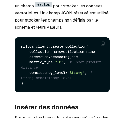
vector
un champ
pour stocker les données
vectorielles. Un champ JSON réservé est utilisé
pour stocker les champs non définis par le
schéma et leurs valeurs.
milvus_client.create_collection(

    collection_name=collection_name,

    dimension=embedding_dim,

    metric_type=
"IP"
,  
# Inner product 
distance
    consistency_level=
"Strong"
,  
# 
Strong consistency level
Insérer des données
Parcourez les lignes de texte masqué, créez des