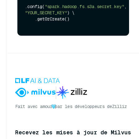
.config(
"spark.hadoop.fs.s3a.secret.key"
, 
"YOUR_SECRET_KEY"
) \

    .getOrCreate()

Fait avec amour
par les développeurs de
Zilliz
Recevez les mises à jour de Milvus