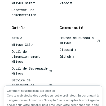
Milvus Géré
Vidéo
Réserver une
démonstration
Outils
Communauté
Attu
Heures de bureau à
Milvus
Milvus CLI
Discord
Outil de
dimensionnement
Github
Milvus
Outil de Sauvegarde
Milvus
Service de
Transport de
Vecteurs (VTS)
Comment nous utilisons les cookies
Ce site web stocke des cookies sur votre ordinateur. En continuant à
Chercheur en
naviguer ou en cliquant sur 'Accepter', vous acceptez le stockage de
profondeur
cookies sur votre appareil pour améliorer votre expérience sur le site