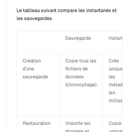
Le tableau suivant compare les instantanés et
les sauvegardes.
Sauvegarde
Instantané
Création
Copie tous les
Crée
d'une
fichiers de
uniquemen
sauvegarde
données
les
(chronophage)
métadonn
(en
millisecon
Restauration
Importe les
Copie
données et
uniquemen