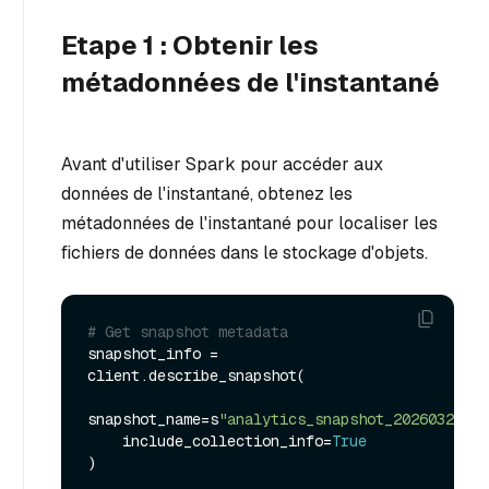
Etape 1 : Obtenir les
métadonnées de l'instantané
Avant d'utiliser Spark pour accéder aux
données de l'instantané, obtenez les
métadonnées de l'instantané pour localiser les
fichiers de données dans le stockage d'objets.
# Get snapshot metadata
snapshot_info = 
client.describe_snapshot(

snapshot_name=s
"analytics_snapshot_20260321"
,

    include_collection_info=
True
)
