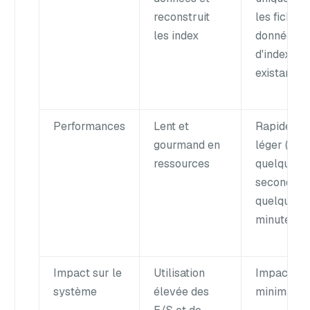
reconstruit
les fichier
les index
données e
d'index
existants
Performances
Lent et
Rapide et
gourmand en
léger (de
ressources
quelques
secondes 
quelques
minutes)
Impact sur le
Utilisation
Impact
système
élevée des
minimal