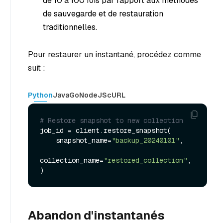
de 10 à 100 fois par rapport aux méthodes
de sauvegarde et de restauration
traditionnelles.
Pour restaurer un instantané, procédez comme
suit :
Python
Java
Go
NodeJS
cURL
# Restore snapshot to new collection
job_id = client.restore_snapshot(

    snapshot_name=
"backup_20240101"
,

collection_name=
"restored_collection"
,

Abandon d'instantanés