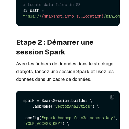
# Locate data files in S3
s3_path = 
f"s3a://
{snapshot_info.s3_location}
/binlogs/"
Etape 2 : Démarrer une
session Spark
Avec les fichiers de données dans le stockage
d'objets, lancez une session Spark et lisez les
données dans un cadre de données.
spark = SparkSession.builder \

    .appName(
"VectorAnalytics"
) \

.config(
"spark.hadoop.fs.s3a.access.key"
, 
"YOUR_ACCESS_KEY"
) \
