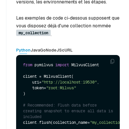
versions, les environnements et les étapes.
Les exemples de code ci-dessous supposent que
vous disposez déjà d'une collection nommée
my_collection
.
Python
Java
Go
NodeJS
cURL
from
 pymilvus 
import
 MilvusClient

client = MilvusClient(

    uri=
"http://localhost:19530"
,

    token=
"root:Milvus"
)

# Recommended: Flush data before 
creating snapshot to ensure all data is 
included
client.flush(collection_name=
"my_collection"
)
