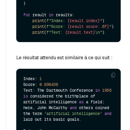
)

for
 result 
in
 results:

print
(
f"Index: 
{result.index}
"
)

print
(
f"Score: 
{result.score:
.6
f}
"
)

print
(
f"Text: 
{result.text}
\n"
Le résultat attendu est similaire à ce qui suit :
Index: 
1
Score: 
0.898438
Text: The Dartmouth Conference 
in
1956
is
 considered the birthplace of 
artificial intelligence 
as
 a field; 
here, John McCarthy 
and
 others coined 
the term 
'artificial intelligence'
and
laid out its basic goals.
