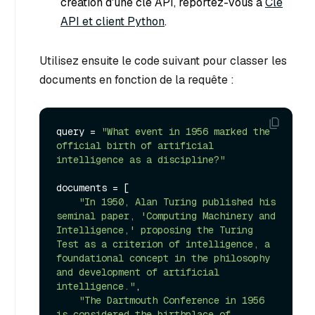
création d'une clé API, reportez-vous à
Clé
API et client Python
.
Utilisez ensuite le code suivant pour classer les
documents en fonction de la requête :
query = 
"What event in 1956 marked the 
official birth of artificial 
intelligence as a discipline?"
documents = [

"In 1950, Alan Turing published his 
seminal paper, 'Computing Machinery and 
Intelligence,' proposing the Turing 
Test as a criterion of intelligence, a 
foundational concept in the philosophy 
and development of artificial 
intelligence."
,

"The Dartmouth Conference in 1956 
is considered the birthplace of 