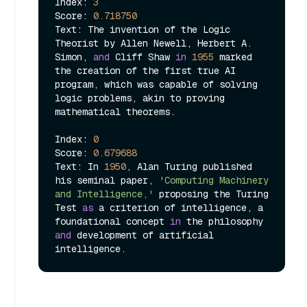
Index: 
3
Score: 
0.718750
Text: The invention of the Logic 
Theorist by Allen Newell, Herbert A. 
Simon, 
and
 Cliff Shaw 
in
1955
 marked 
the creation of the first true AI 
program, which was capable of solving 
logic problems, akin to proving 
mathematical theorems.

Index: 
0
Score: 
0.679688
Text: In 
1950
, Alan Turing published 
his seminal paper, 
'Computing Machinery 
and Intelligence,'
 proposing the Turing 
Test 
as
 a criterion of intelligence, a 
foundational concept 
in
 the philosophy 
and
 development of artificial 