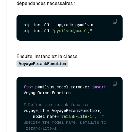
dépendances nécessaires :
pip install --upgrade pymilvus

pip install 
"pymilvus[model]"
Ensuite, instanciez la classe
VoyageRerankFunction
:
from
 pymilvus.model.reranker 
import
VoyageRerankFunction

# Define the rerank function
voyage_rf = VoyageRerankFunction(

    model_name=
"rerank-lite-1"
,  
# 
Specify the model name. Defaults to 
`rerank-lite-1`.