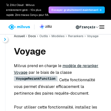
🚀 Zilliz Cloud : Milvus
entièrement géré - 10x plus
Essayer gratuitement maintenant →
rapide. Zéro tracas. Conçu pour l'IA.
Français
Accueil
Docs
Outils
Modèles
Rerankers
Voyage
Voyage
Milvus prend en charge le
modèle de reranker
Voyage
par le biais de la classe
VoyageRerankFunction
. Cette fonctionnalité
vous permet d'évaluer efficacement la
pertinence des paires requête-document.
Pour utiliser cette fonctionnalité, installez les