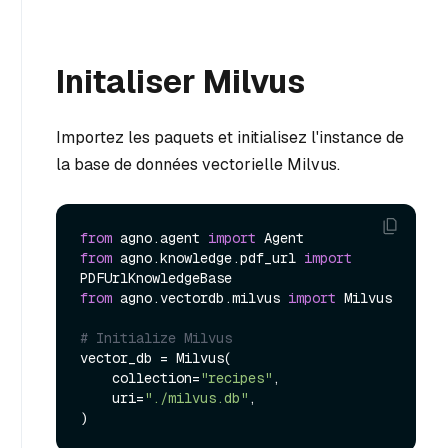
Initaliser Milvus
Importez les paquets et initialisez l'instance de
la base de données vectorielle Milvus.
from
 agno.agent 
import
from
 agno.knowledge.pdf_url 
import
from
 agno.vectordb.milvus 
import
 Milvus

# Initialize Milvus
vector_db = Milvus(

    collection=
"recipes"
,

    uri=
"./milvus.db"
,
