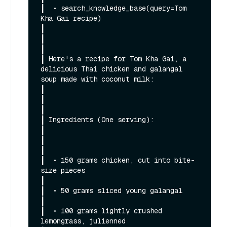
┃  • search_knowledge_base(query=Tom 
Kha Gai recipe)                                                                                                          
┃

┃                                                                                                                                                             
┃

┃ Here's a recipe for Tom Kha Gai, a 
delicious Thai chicken and galangal 
soup made with coconut milk:                                                         
┃

┃                                                                                                                                                             
┃

┃ Ingredients (One serving):                                                                                                                                  
┃

┃                                                                                                                                                             
┃

┃  • 150 grams chicken, cut into bite-
size pieces                                                                                                             
┃

┃  • 50 grams sliced young galangal                                                                                                                           
┃

┃  • 100 grams lightly crushed 
lemongrass, julienned                                                                                                          