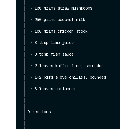
┃

┃  • 100 grams straw mushrooms                                                                                                                                
┃

┃  • 250 grams coconut milk                                                                                                                                   
┃

┃  • 100 grams chicken stock                                                                                                                                  
┃

┃  • 3 tbsp lime juice                                                                                                                                        
┃

┃  • 3 tbsp fish sauce                                                                                                                                        
┃

┃  • 2 leaves kaffir lime, shredded                                                                                                                           
┃

┃  • 1-2 bird’s eye chilies, pounded                                                                                                                          
┃

┃  • 3 leaves coriander                                                                                                                                       
┃

┃                                                                                                                                                             
┃

┃ Directions:                                                                                                                                                 
┃

┃                                                                                                                                                             