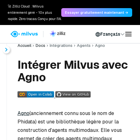
🚀 Zilliz Cloud : Milvus
entièrement géré - 10x plus
Essayer gratuitement maintenant →
rapide. Zéro tracas. Conçu pour l'IA.
Français
Accueil
Docs
Intégrations
Agents
Agno
Intégrer Milvus avec
Agno
Agno
(anciennement connu sous le nom de
Phidata) est une bibliothèque légère pour la
construction d'agents multimodaux. Elle vous
permet de créer des agents multimodaux