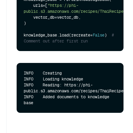
    urls=[
"https://phi-
public.s3.amazonaws.com/recipes/ThaiRecipes.pd
    vector_db=vector_db,

)

knowledge_base.load(recreate=
False
)  
# 
Comment out after first run
INFO    Creating

INFO    Loading knowledge  

INFO    Reading: https://phi-
public.s3.amazonaws.com/recipes/ThaiRecipes.pdf      
INFO    Added documents to knowledge 