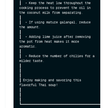
┃  • Keep the heat low throughout the 
cooking process to prevent the oil in 
the coconut milk from separating.                                                 
┃

┃  • If using mature galangal, reduce 
the amount.                                                                                                             
┃

┃  • Adding lime juice after removing 
the pot from heat makes it more 
aromatic.                                                                               
┃

┃  • Reduce the number of chilies for a 
milder taste.                                                                                                         
┃

┃                                                                                                                                                             
┃

┃ Enjoy making and savoring this 
flavorful Thai soup!                                                                                                         
┃

┃                                                                                                                                                             
┃
