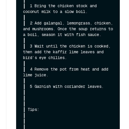
┃

┃  1 Bring the chicken stock and 
coconut milk to a slow boil.                                                                                                 
┃

┃  2 Add galangal, lemongrass, chicken, 
and mushrooms. Once the soup returns to 
a boil, season it with fish sauce.                                            
┃

┃  3 Wait until the chicken is cooked, 
then add the kaffir lime leaves and 
bird’s eye chilies.                                                                
┃

┃  4 Remove the pot from heat and add 
lime juice.                                                                                                             
┃

┃  5 Garnish with coriander leaves.                                                                                                                           
┃

┃                                                                                                                                                             
┃

┃ Tips:                                                                                                                                                       
┃

┃                                                                                                                                                             
┃
