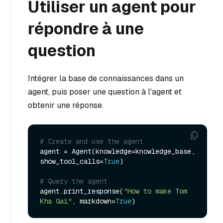
Utiliser un agent pour
répondre à une
question
Intégrer la base de connaissances dans un
agent, puis poser une question à l'agent et
obtenir une réponse.
# Create and use the agent
agent = Agent(knowledge=knowledge_base, 
show_tool_calls=
True
)

# Query the agent
agent.print_response(
"How to make Tom 
Kha Gai"
, markdown=
True