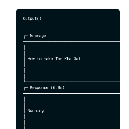
Output()

┏━ Message 
━━━━━━━━━━━━━━━━━━━━━━━━━━━━━━━━━━━━━━━━━━━━━━
┃                                                                                                                                                             
┃

┃ How to make Tom Kha Gai                                                                                                                                     
┃

┃                                                                                                                                                             
┃

┗━━━━━━━━━━━━━━━━━━━━━━━━━━━━━━━━━━━━━━━━━━━━━
┏━ Response (6.9s) 
━━━━━━━━━━━━━━━━━━━━━━━━━━━━━━━━━━━━━━━━━━━━━━
┃                                                                                                                                                             
┃

┃ Running:                                                                                                                                                    
┃

┃                                                                                                                                                             
┃
