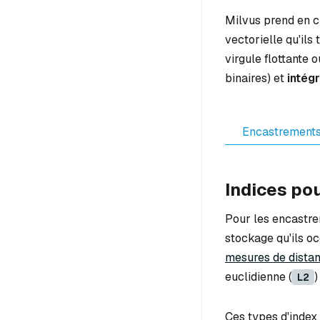
Milvus prend en ch
vectorielle qu'ils 
virgule flottante 
binaires) et
intég
Encastrements 
Indices pou
Pour les encastrem
stockage qu'ils occ
mesures de dista
euclidienne (
)
L2
Ces types d'inde