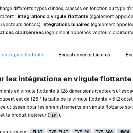
arge différents types d'index, classés en fonction du type d'i
traitent :
intégrations à virgule flottante
(également appelée
ou vecteurs denses),
intégrations binaires
(également appelé
rations clairsemées
(également appelées vecteurs clairsemé
en virgule flottante
Encastrements binaires
Enc
r les intégrations en virgule flottante
ents en virgule flottante à 128 dimensions (vecteurs), l'esp
upent est de 128 * la taille de la virgule flottante = 512 octet
nce
utilisées pour les enregistrements en virgule flottante son
 et le produit intérieur (
).
IP
x comprennent
,
,
,
,
FLAT
IVF_FLAT
IVF_PQ
IVF_SQ8
HNSW