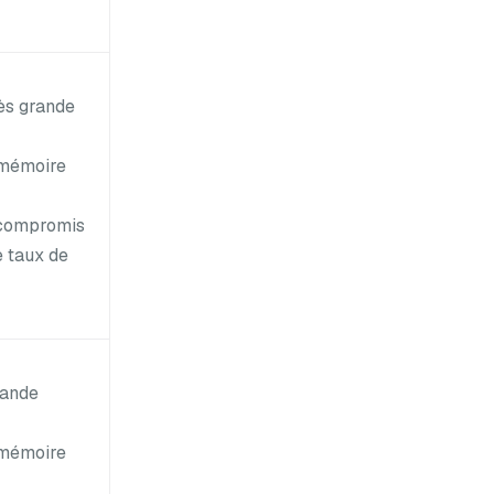
ès grande
mémoire
compromis
e taux de
rande
mémoire