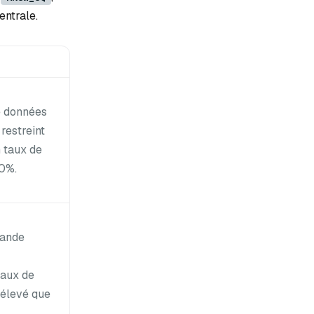
entrale.
 données
restreint
 taux de
00%.
rande
taux de
 élevé que