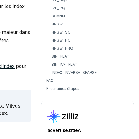
IVF_SQ8
r les index
IVF_PQ
SCANN
HNSW
le majeur dans
HNSW_SQ
êtes
HNSW_PQ
HNSW_PRQ
BIN_FLAT
BIN_IVF_FLAT
d'index
pour
INDEX_INVERSÉ_SPARSE
FAQ
Prochaines étapes
x. Milvus
dex.
advertise.titleA