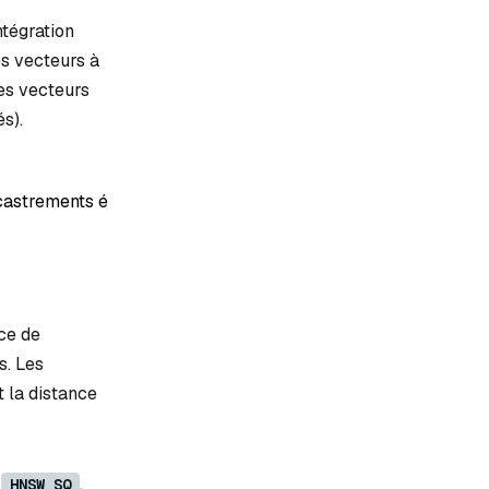
ntégration
s vecteurs à
es vecteurs
s).
astrements épars
ace de
s. Les
t la distance
,
,
HNSW_SQ