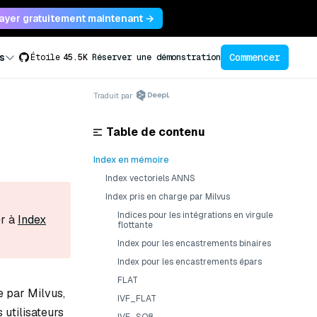
ayer gratuitement maintenant →
Commencer
s
Étoile
45.5K
Réserver une démonstration
Traduit par
Table de contenu
Index en mémoire
Index vectoriels ANNS
Index pris en charge par Milvus
Indices pour les intégrations en virgule
er à
Index
flottante
Index pour les encastrements binaires
Index pour les encastrements épars
FLAT
e par Milvus,
IVF_FLAT
 utilisateurs