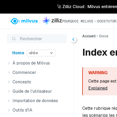
🚀 Zilliz Cloud : Milvus entière
POURQUOI MILVUS
DOCS
TUTOR
Accueil
Docs
Rechercher
Index 
Home
v3.0.x
À propos de Milvus
Commencer
Cette page est 
Concepts
Explained
.
Guide de l'utilisateur
Importation de données
Cette rubrique rép
Outils d'IA
les scénarios les 