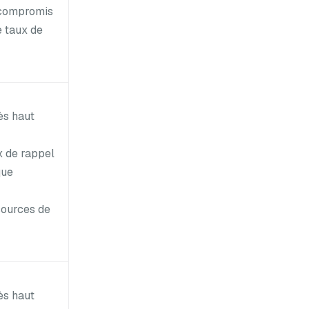
compromis
e taux de
ès haut
x de rappel
que
sources de
ès haut