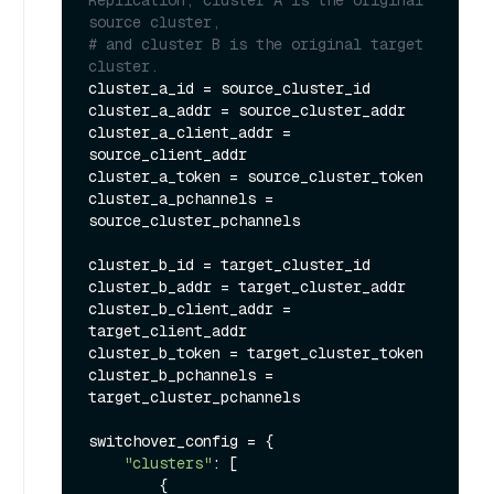
Replication, cluster A is the original 
source cluster,
# and cluster B is the original target 
cluster.
cluster_a_id = source_cluster_id

cluster_a_addr = source_cluster_addr

cluster_a_client_addr = 
source_client_addr

cluster_a_token = source_cluster_token

cluster_a_pchannels = 
source_cluster_pchannels

cluster_b_id = target_cluster_id

cluster_b_addr = target_cluster_addr

cluster_b_client_addr = 
target_client_addr

cluster_b_token = target_cluster_token

cluster_b_pchannels = 
target_cluster_pchannels

switchover_config = {

"clusters"
: [

        {
