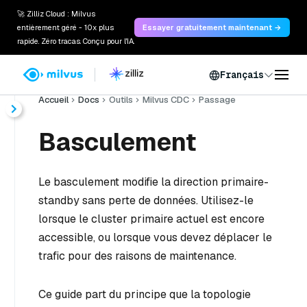
🚀 Zilliz Cloud : Milvus
entièrement géré - 10x plus
Essayer gratuitement maintenant →
rapide. Zéro tracas. Conçu pour l'IA.
Français
Accueil
Docs
Outils
Milvus CDC
Passage
Basculement
Le basculement modifie la direction primaire-
standby sans perte de données. Utilisez-le
lorsque le cluster primaire actuel est encore
accessible, ou lorsque vous devez déplacer le
trafic pour des raisons de maintenance.
Ce guide part du principe que la topologie