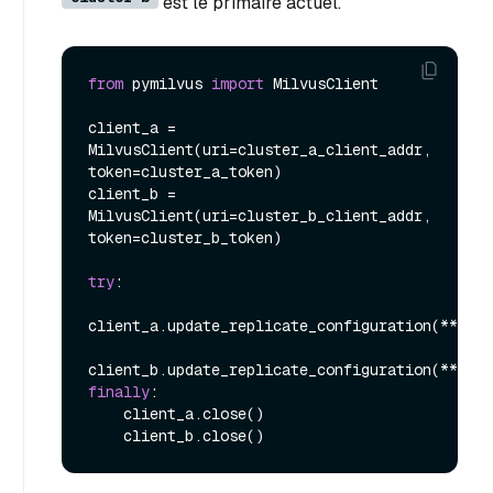
est le primaire actuel.
from
 pymilvus 
import
 MilvusClient

client_a = 
MilvusClient(uri=cluster_a_client_addr, 
token=cluster_a_token)

client_b = 
MilvusClient(uri=cluster_b_client_addr, 
token=cluster_b_token)

try
:

client_a.update_replicate_configuration(**swit
finally
:

    client_a.close()
