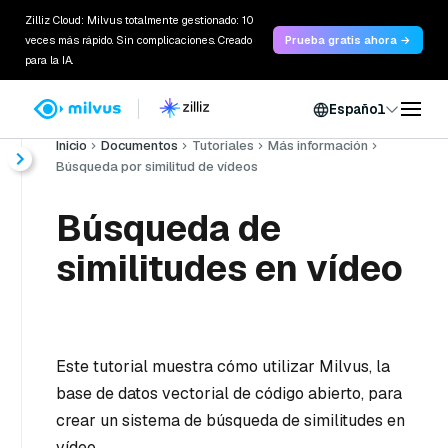
Zilliz Cloud: Milvus totalmente gestionado: 10
veces más rápido. Sin complicaciones. Creado
Prueba gratis ahora →
para la IA.
Español
Inicio
Documentos
Tutoriales
Más información
Búsqueda por similitud de vídeos
Búsqueda de
similitudes en vídeo
Este tutorial muestra cómo utilizar Milvus, la
base de datos vectorial de código abierto, para
crear un sistema de búsqueda de similitudes en
vídeo.