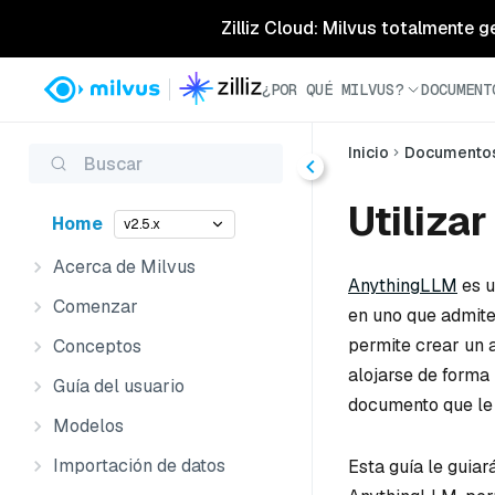
Zilliz Cloud: Milvus totalmente g
¿POR QUÉ MILVUS?
DOCUMENT
Inicio
Documento
Buscar
Utiliza
Home
v2.5.x
Acerca de Milvus
AnythingLLM
es u
Comenzar
en uno que admite
permite crear un 
Conceptos
alojarse de forma
Guía del usuario
documento que le
Modelos
Importación de datos
Esta guía le guiar