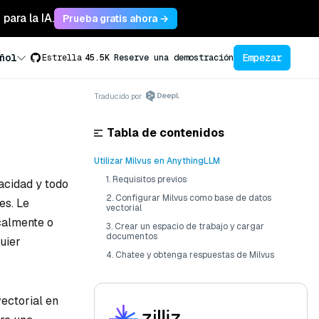
para la IA.
Prueba gratis ahora →
Empezar
ñol
Estrella
45.5K
Reserve una demostración
Traducido por
Tabla de contenidos
Utilizar Milvus en AnythingLLM
1. Requisitos previos
vacidad y todo
2. Configurar Milvus como base de datos
es. Le
vectorial
calmente o
3. Crear un espacio de trabajo y cargar
documentos
uier
4. Chatee y obtenga respuestas de Milvus
vectorial en