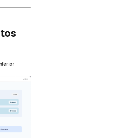
atos
nferior