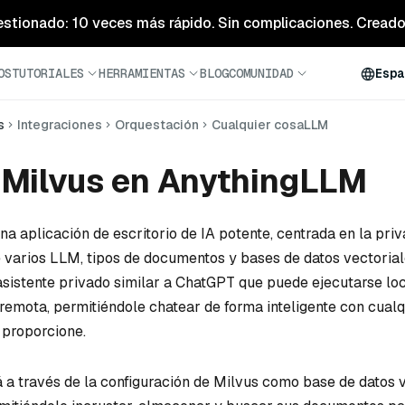
estionado: 10 veces más rápido. Sin complicaciones. Creado 
OS
TUTORIALES
HERRAMIENTAS
BLOG
COMUNIDAD
Espa
s
Integraciones
Orquestación
Cualquier cosaLLM
r Milvus en AnythingLLM
na aplicación de escritorio de IA potente, centrada en la pri
 varios LLM, tipos de documentos y bases de datos vectorial
asistente privado similar a ChatGPT que puede ejecutarse lo
 remota, permitiéndole chatear de forma inteligente con cualq
 proporcione.
á a través de la configuración de Milvus como base de datos 