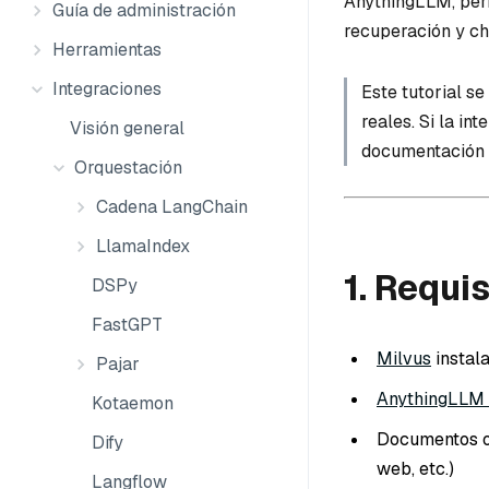
AnythingLLM, per
Guía de administración
recuperación y cha
Herramientas
Integraciones
Este tutorial s
reales. Si la in
Visión general
documentación o
Orquestación
Cadena LangChain
LlamaIndex
1. Requi
DSPy
FastGPT
Milvus
instal
Pajar
AnythingLLM
Kotaemon
Documentos o 
Dify
web, etc.)
Langflow