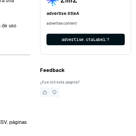
ra una
advertise.titleA
advertise.content
s de uso
advertise.ctaLabel
Feedback
¿Fue útil esta página?
CSV, páginas