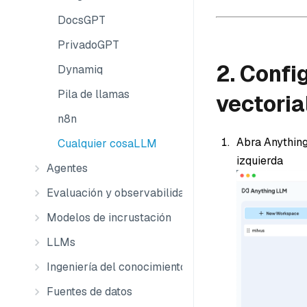
DocsGPT
PrivadoGPT
2. Confi
Dynamiq
Pila de llamas
vectoria
n8n
Abra Anything
Cualquier cosaLLM
izquierda
Agentes
Evaluación y observabilidad
Modelos de incrustación
LLMs
Ingeniería del conocimiento
Fuentes de datos