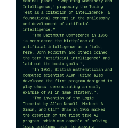
seminal paper, 'Computing Machinery and 
Intelligence,' proposing the Turing 
Test as a criterion of intelligence, a 
foundational concept in the philosophy 
and development of artificial 
intelligence."
,

"The Dartmouth Conference in 1956 
is considered the birthplace of 
artificial intelligence as a field; 
here, John McCarthy and others coined 
the term 'artificial intelligence' and 
laid out its basic goals."
,

"In 1951, British mathematician and 
computer scientist Alan Turing also 
developed the first program designed to 
play chess, demonstrating an early 
example of AI in game strategy."
,

"The invention of the Logic 
Theorist by Allen Newell, Herbert A. 
Simon, and Cliff Shaw in 1955 marked 
the creation of the first true AI 
program, which was capable of solving 
logic problems, akin to proving 