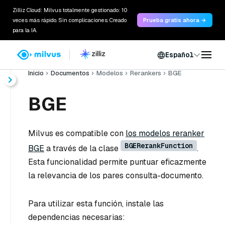
Zilliz Cloud: Milvus totalmente gestionado: 10
veces más rápido. Sin complicaciones. Creado
Prueba gratis ahora →
para la IA.
Español
Inicio
Documentos
Modelos
Rerankers
BGE
BGE
Milvus es compatible con
los modelos reranker
BGERerankFunction
BGE
a través de la clase
.
Esta funcionalidad permite puntuar eficazmente
la relevancia de los pares consulta-documento.
Para utilizar esta función, instale las
dependencias necesarias: