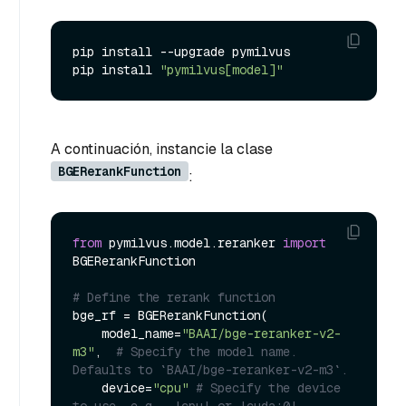
pip install --upgrade pymilvus

pip install 
"pymilvus[model]"
A continuación, instancie la clase
BGERerankFunction
:
from
 pymilvus.model.reranker 
import
BGERerankFunction

# Define the rerank function
bge_rf = BGERerankFunction(

    model_name=
"BAAI/bge-reranker-v2-
m3"
,  
# Specify the model name. 
Defaults to `BAAI/bge-reranker-v2-m3`.
    device=
"cpu"
# Specify the device 
to use, e.g., 'cpu' or 'cuda:0'