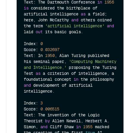
Text: The Dartmouth Conference 
in
1956
is
 considered the birthplace of 
artificial intelligence 
as
 a field; 
here, John McCarthy 
and
 others coined 
the term 
'artificial intelligence'
and
laid 
out
 its basic goals.

Index: 
0
Score: 
0.032697
Text: In 
1950
, Alan Turing published 
his seminal paper, 
'Computing Machinery 
and Intelligence,'
 proposing the Turing 
Test 
as
 a criterion of intelligence, a 
foundational concept 
in
 the philosophy 
and
 development of artificial 
intelligence.

Index: 
3
Score: 
0.006515
Text: The invention of the Logic 
Theorist 
by
 Allen Newell, Herbert A. 
Simon, 
and
 Cliff Shaw 
in
1955
 marked 
the creation of the first 
true
 AI 