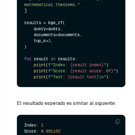
mathematical theorems."
]

results = bge_rf(

    query=query,

    documents=documents,

    top_k=
3
,

)

for
 result 
in
 results:

print
(
f"Index: 
{result.index}
"
)

print
(
f"Score: 
{result.score:
.6
f}
"
)

print
(
f"Text: 
{result.text}
\n"
El resultado esperado es similar al siguiente:
Index: 
1
Score: 
0.991162