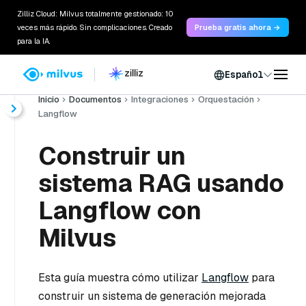
Zilliz Cloud: Milvus totalmente gestionado: 10
veces más rápido. Sin complicaciones. Creado
Prueba gratis ahora →
para la IA.
Español
Inicio
Documentos
Integraciones
Orquestación
Langflow
Construir un
sistema RAG usando
Langflow con
Milvus
Esta guía muestra cómo utilizar
Langflow
para
construir un sistema de generación mejorada