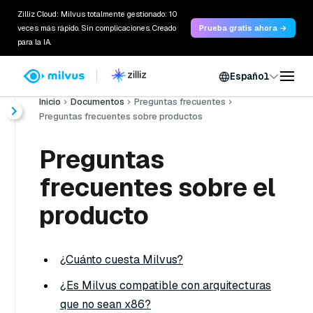
Zilliz Cloud: Milvus totalmente gestionado: 10
veces más rápido. Sin complicaciones. Creado
Prueba gratis ahora →
para la IA.
Español
Inicio
Documentos
Preguntas frecuentes
Preguntas frecuentes sobre productos
Preguntas
frecuentes sobre el
producto
¿Cuánto cuesta Milvus?
¿Es Milvus compatible con arquitecturas
que no sean x86?