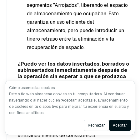
segmentos "Arrojados", liberando el espacio
de almacenamiento que ocupaban. Esto
garantiza un uso eficiente del
almacenamiento, pero puede introducir un
ligero retraso entre la eliminación y la
recuperación de espacio.
¿Puedo ver los datos insertados, borrados o
subinsertados inmediatamente después de
la operación sin esperar a que se produzca
una descarga?
Cómo usamos las cookies
Sí, en Milvus, la visibilidad de los datos no está
Este sitio web almacena cookies en tu computadora. Al continuar
navegando o al hacer clic en ‘Aceptar’, aceptas el almacenamiento
directamente ligada a las operaciones de
de cookies en tu dispositivo para mejorar tu experiencia en el sitio y
vaciado debido a su arquitectura de
con fines analíticos.
desagregación almacenamiento-ordenador.
Ask AI
Rechazar
Aceptar
Puede gestionar la legibilidad de los datos
utilizando niveles de consistencia.